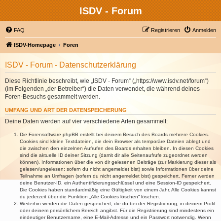
ISDV - Forum
FAQ
Registrieren
Anmelden
ISDV-Homepage
Foren
ISDV - Forum - Datenschutzerklärung
Diese Richtlinie beschreibt, wie „ISDV - Forum“ („https://www.isdv.net/forum“)
(im Folgenden „der Betreiber“) die Daten verwendet, die während deines
Foren-Besuchs gesammelt werden.
UMFANG UND ART DER DATENSPEICHERUNG
Deine Daten werden auf vier verschiedene Arten gesammelt:
Die Forensoftware phpBB erstellt bei deinem Besuch des Boards mehrere Cookies.
Cookies sind kleine Textdateien, die dein Browser als temporäre Dateien ablegt und
die zwischen den einzelnen Aufrufen des Boards erhalten bleiben. In diesen Cookies
sind die aktuelle ID deiner Sitzung (damit dir alle Seitenaufrufe zugeordnet werden
können), Informationen über die von dir gelesenen Beiträge (zur Markierung dieser als
gelesen/ungelesen; sofern du nicht angemeldet bist) sowie Informationen über deine
Teilnahme an Umfragen (sofern du nicht angemeldet bist) gespeichert. Ferner werden
deine Benutzer-ID, ein Authentifizierungsschlüssel und eine Session-ID gespeichert.
Die Cookies haben standardmäßig eine Gültigkeit von einem Jahr. Alle Cookies kannst
du jederzeit über die Funktion „Alle Cookies löschen“ löschen.
Weiterhin werden die Daten gespeichert, die du bei der Registrierung, in deinem Profil
oder deinem persönlichem Bereich angibst. Für die Registrierung sind mindestens ein
eindeutiger Benutzername, eine E-Mail-Adresse und ein Passwort notwendig. Wenn