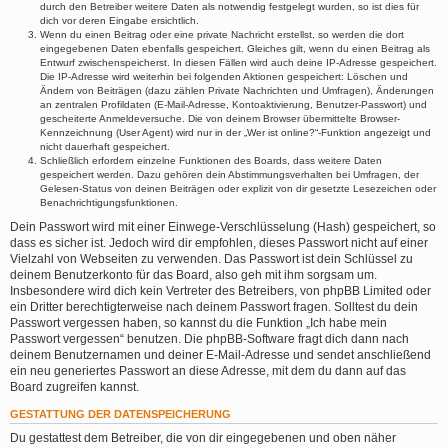
durch den Betreiber weitere Daten als notwendig festgelegt wurden, so ist dies für
dich vor deren Eingabe ersichtlich.
Wenn du einen Beitrag oder eine private Nachricht erstellst, so werden die dort
eingegebenen Daten ebenfalls gespeichert. Gleiches gilt, wenn du einen Beitrag als
Entwurf zwischenspeicherst. In diesen Fällen wird auch deine IP-Adresse gespeichert.
Die IP-Adresse wird weiterhin bei folgenden Aktionen gespeichert: Löschen und
Ändern von Beiträgen (dazu zählen Private Nachrichten und Umfragen), Änderungen
an zentralen Profildaten (E-Mail-Adresse, Kontoaktivierung, Benutzer-Passwort) und
gescheiterte Anmeldeversuche. Die von deinem Browser übermittelte Browser-
Kennzeichnung (User Agent) wird nur in der „Wer ist online?“-Funktion angezeigt und
nicht dauerhaft gespeichert.
Schließlich erfordern einzelne Funktionen des Boards, dass weitere Daten
gespeichert werden. Dazu gehören dein Abstimmungsverhalten bei Umfragen, der
Gelesen-Status von deinen Beiträgen oder explizit von dir gesetzte Lesezeichen oder
Benachrichtigungsfunktionen.
Dein Passwort wird mit einer Einwege-Verschlüsselung (Hash) gespeichert, so
dass es sicher ist. Jedoch wird dir empfohlen, dieses Passwort nicht auf einer
Vielzahl von Webseiten zu verwenden. Das Passwort ist dein Schlüssel zu
deinem Benutzerkonto für das Board, also geh mit ihm sorgsam um.
Insbesondere wird dich kein Vertreter des Betreibers, von phpBB Limited oder
ein Dritter berechtigterweise nach deinem Passwort fragen. Solltest du dein
Passwort vergessen haben, so kannst du die Funktion „Ich habe mein
Passwort vergessen“ benutzen. Die phpBB-Software fragt dich dann nach
deinem Benutzernamen und deiner E-Mail-Adresse und sendet anschließend
ein neu generiertes Passwort an diese Adresse, mit dem du dann auf das
Board zugreifen kannst.
GESTATTUNG DER DATENSPEICHERUNG
Du gestattest dem Betreiber, die von dir eingegebenen und oben näher