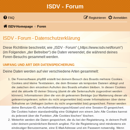
ISDV - Forum
FAQ
Registrieren
Anmelden
ISDV-Homepage
Foren
ISDV - Forum - Datenschutzerklärung
Diese Richtlinie beschreibt, wie „ISDV - Forum“ („https://www.isdv.net/forum“)
(im Folgenden „der Betreiber“) die Daten verwendet, die während deines
Foren-Besuchs gesammelt werden.
UMFANG UND ART DER DATENSPEICHERUNG
Deine Daten werden auf vier verschiedene Arten gesammelt:
Die Forensoftware phpBB erstellt bei deinem Besuch des Boards mehrere Cookies.
Cookies sind kleine Textdateien, die dein Browser als temporäre Dateien ablegt und
die zwischen den einzelnen Aufrufen des Boards erhalten bleiben. In diesen Cookies
sind die aktuelle ID deiner Sitzung (damit dir alle Seitenaufrufe zugeordnet werden
können), Informationen über die von dir gelesenen Beiträge (zur Markierung dieser als
gelesen/ungelesen; sofern du nicht angemeldet bist) sowie Informationen über deine
Teilnahme an Umfragen (sofern du nicht angemeldet bist) gespeichert. Ferner werden
deine Benutzer-ID, ein Authentifizierungsschlüssel und eine Session-ID gespeichert.
Die Cookies haben standardmäßig eine Gültigkeit von einem Jahr. Alle Cookies kannst
du jederzeit über die Funktion „Alle Cookies löschen“ löschen.
Weiterhin werden die Daten gespeichert, die du bei der Registrierung, in deinem Profil
oder deinem persönlichem Bereich angibst. Für die Registrierung sind mindestens ein
eindeutiger Benutzername, eine E-Mail-Adresse und ein Passwort notwendig. Wenn