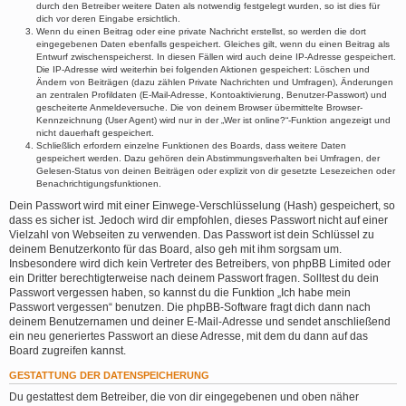
durch den Betreiber weitere Daten als notwendig festgelegt wurden, so ist dies für
dich vor deren Eingabe ersichtlich.
Wenn du einen Beitrag oder eine private Nachricht erstellst, so werden die dort
eingegebenen Daten ebenfalls gespeichert. Gleiches gilt, wenn du einen Beitrag als
Entwurf zwischenspeicherst. In diesen Fällen wird auch deine IP-Adresse gespeichert.
Die IP-Adresse wird weiterhin bei folgenden Aktionen gespeichert: Löschen und
Ändern von Beiträgen (dazu zählen Private Nachrichten und Umfragen), Änderungen
an zentralen Profildaten (E-Mail-Adresse, Kontoaktivierung, Benutzer-Passwort) und
gescheiterte Anmeldeversuche. Die von deinem Browser übermittelte Browser-
Kennzeichnung (User Agent) wird nur in der „Wer ist online?“-Funktion angezeigt und
nicht dauerhaft gespeichert.
Schließlich erfordern einzelne Funktionen des Boards, dass weitere Daten
gespeichert werden. Dazu gehören dein Abstimmungsverhalten bei Umfragen, der
Gelesen-Status von deinen Beiträgen oder explizit von dir gesetzte Lesezeichen oder
Benachrichtigungsfunktionen.
Dein Passwort wird mit einer Einwege-Verschlüsselung (Hash) gespeichert, so
dass es sicher ist. Jedoch wird dir empfohlen, dieses Passwort nicht auf einer
Vielzahl von Webseiten zu verwenden. Das Passwort ist dein Schlüssel zu
deinem Benutzerkonto für das Board, also geh mit ihm sorgsam um.
Insbesondere wird dich kein Vertreter des Betreibers, von phpBB Limited oder
ein Dritter berechtigterweise nach deinem Passwort fragen. Solltest du dein
Passwort vergessen haben, so kannst du die Funktion „Ich habe mein
Passwort vergessen“ benutzen. Die phpBB-Software fragt dich dann nach
deinem Benutzernamen und deiner E-Mail-Adresse und sendet anschließend
ein neu generiertes Passwort an diese Adresse, mit dem du dann auf das
Board zugreifen kannst.
GESTATTUNG DER DATENSPEICHERUNG
Du gestattest dem Betreiber, die von dir eingegebenen und oben näher