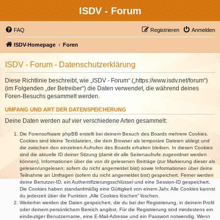
ISDV - Forum
FAQ
Registrieren
Anmelden
ISDV-Homepage
Foren
ISDV - Forum - Datenschutzerklärung
Diese Richtlinie beschreibt, wie „ISDV - Forum“ („https://www.isdv.net/forum“)
(im Folgenden „der Betreiber“) die Daten verwendet, die während deines
Foren-Besuchs gesammelt werden.
UMFANG UND ART DER DATENSPEICHERUNG
Deine Daten werden auf vier verschiedene Arten gesammelt:
Die Forensoftware phpBB erstellt bei deinem Besuch des Boards mehrere Cookies.
Cookies sind kleine Textdateien, die dein Browser als temporäre Dateien ablegt und
die zwischen den einzelnen Aufrufen des Boards erhalten bleiben. In diesen Cookies
sind die aktuelle ID deiner Sitzung (damit dir alle Seitenaufrufe zugeordnet werden
können), Informationen über die von dir gelesenen Beiträge (zur Markierung dieser als
gelesen/ungelesen; sofern du nicht angemeldet bist) sowie Informationen über deine
Teilnahme an Umfragen (sofern du nicht angemeldet bist) gespeichert. Ferner werden
deine Benutzer-ID, ein Authentifizierungsschlüssel und eine Session-ID gespeichert.
Die Cookies haben standardmäßig eine Gültigkeit von einem Jahr. Alle Cookies kannst
du jederzeit über die Funktion „Alle Cookies löschen“ löschen.
Weiterhin werden die Daten gespeichert, die du bei der Registrierung, in deinem Profil
oder deinem persönlichem Bereich angibst. Für die Registrierung sind mindestens ein
eindeutiger Benutzername, eine E-Mail-Adresse und ein Passwort notwendig. Wenn