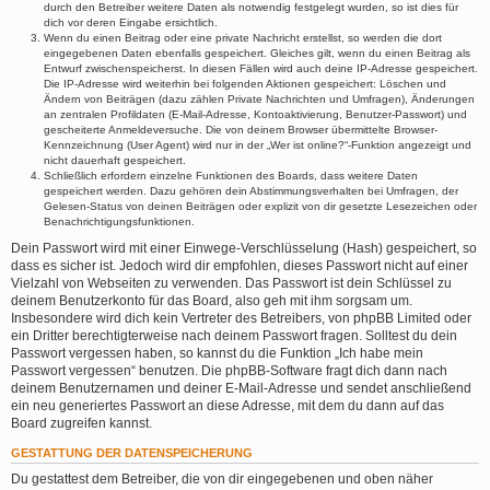
durch den Betreiber weitere Daten als notwendig festgelegt wurden, so ist dies für
dich vor deren Eingabe ersichtlich.
Wenn du einen Beitrag oder eine private Nachricht erstellst, so werden die dort
eingegebenen Daten ebenfalls gespeichert. Gleiches gilt, wenn du einen Beitrag als
Entwurf zwischenspeicherst. In diesen Fällen wird auch deine IP-Adresse gespeichert.
Die IP-Adresse wird weiterhin bei folgenden Aktionen gespeichert: Löschen und
Ändern von Beiträgen (dazu zählen Private Nachrichten und Umfragen), Änderungen
an zentralen Profildaten (E-Mail-Adresse, Kontoaktivierung, Benutzer-Passwort) und
gescheiterte Anmeldeversuche. Die von deinem Browser übermittelte Browser-
Kennzeichnung (User Agent) wird nur in der „Wer ist online?“-Funktion angezeigt und
nicht dauerhaft gespeichert.
Schließlich erfordern einzelne Funktionen des Boards, dass weitere Daten
gespeichert werden. Dazu gehören dein Abstimmungsverhalten bei Umfragen, der
Gelesen-Status von deinen Beiträgen oder explizit von dir gesetzte Lesezeichen oder
Benachrichtigungsfunktionen.
Dein Passwort wird mit einer Einwege-Verschlüsselung (Hash) gespeichert, so
dass es sicher ist. Jedoch wird dir empfohlen, dieses Passwort nicht auf einer
Vielzahl von Webseiten zu verwenden. Das Passwort ist dein Schlüssel zu
deinem Benutzerkonto für das Board, also geh mit ihm sorgsam um.
Insbesondere wird dich kein Vertreter des Betreibers, von phpBB Limited oder
ein Dritter berechtigterweise nach deinem Passwort fragen. Solltest du dein
Passwort vergessen haben, so kannst du die Funktion „Ich habe mein
Passwort vergessen“ benutzen. Die phpBB-Software fragt dich dann nach
deinem Benutzernamen und deiner E-Mail-Adresse und sendet anschließend
ein neu generiertes Passwort an diese Adresse, mit dem du dann auf das
Board zugreifen kannst.
GESTATTUNG DER DATENSPEICHERUNG
Du gestattest dem Betreiber, die von dir eingegebenen und oben näher