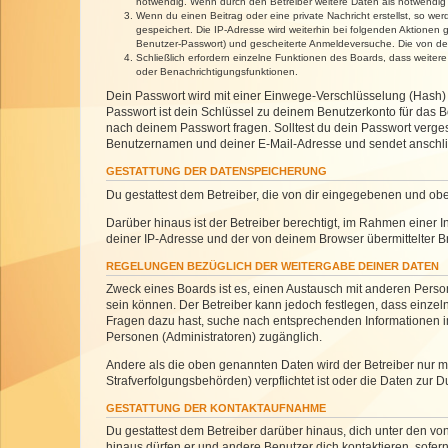
notwendig. Wenn durch den Betreiber weitere Daten als notwendig fe
Wenn du einen Beitrag oder eine private Nachricht erstellst, so we
gespeichert. Die IP-Adresse wird weiterhin bei folgenden Aktionen
Benutzer-Passwort) und gescheiterte Anmeldeversuche. Die von dein
Schließlich erfordern einzelne Funktionen des Boards, dass weite
oder Benachrichtigungsfunktionen.
Dein Passwort wird mit einer Einwege-Verschlüsselung (Hash) g
Passwort ist dein Schlüssel zu deinem Benutzerkonto für das Bo
nach deinem Passwort fragen. Solltest du dein Passwort verg
Benutzernamen und deiner E-Mail-Adresse und sendet anschlie
GESTATTUNG DER DATENSPEICHERUNG
Du gestattest dem Betreiber, die von dir eingegebenen und ob
Darüber hinaus ist der Betreiber berechtigt, im Rahmen einer
deiner IP-Adresse und der von deinem Browser übermittelter B
REGELUNGEN BEZÜGLICH DER WEITERGABE DEINER DATEN
Zweck eines Boards ist es, einen Austausch mit anderen Personen
sein können. Der Betreiber kann jedoch festlegen, dass einzeln
Fragen dazu hast, suche nach entsprechenden Informationen im 
Personen (Administratoren) zugänglich.
Andere als die oben genannten Daten wird der Betreiber nur mit
Strafverfolgungsbehörden) verpflichtet ist oder die Daten zur D
GESTATTUNG DER KONTAKTAUFNAHME
Du gestattest dem Betreiber darüber hinaus, dich unter den von
hinaus dürfen er und andere Benutzer dich kontaktieren, sofern