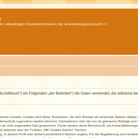
m
r selbständigen Dienstleister/Innen in der Veranstaltungswirtschaft e.V.
.isdv.net/forum“) (im Folgenden „der Betreiber“) die Daten verwendet, die währen
rere Cookies. Cookies sind kleine Textdateien, die dein Browser als temporäre Dateien ablegt 
 Seitenaufrufe zugeordnet werden können), Informationen über die von dir gelesenen Beiträge (zu
n du nicht angemeldet bist) gespeichert. Ferner werden deine Benutzer-ID, ein Authentifizierung
u jederzeit über die Funktion „Alle Cookies löschen“ löschen.
ng, in deinem Profil oder deinem persönlichem Bereich angibst. Für die Registrierung sind mind