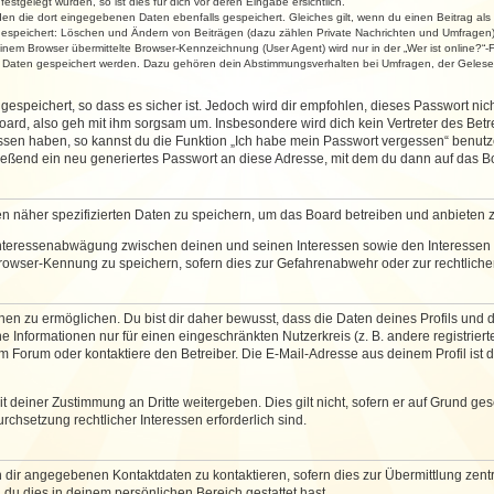
stgelegt wurden, so ist dies für dich vor deren Eingabe ersichtlich.
rden die dort eingegebenen Daten ebenfalls gespeichert. Gleiches gilt, wenn du einen Beitrag als
 gespeichert: Löschen und Ändern von Beiträgen (dazu zählen Private Nachrichten und Umfragen)
em Browser übermittelte Browser-Kennzeichnung (User Agent) wird nur in der „Wer ist online?“-F
re Daten gespeichert werden. Dazu gehören dein Abstimmungsverhalten bei Umfragen, der Gelesen
espeichert, so dass es sicher ist. Jedoch wird dir empfohlen, dieses Passwort ni
ard, also geh mit ihm sorgsam um. Insbesondere wird dich kein Vertreter des Betre
essen haben, so kannst du die Funktion „Ich habe mein Passwort vergessen“ benut
ßend ein neu generiertes Passwort an diese Adresse, mit dem du dann auf das Bo
en näher spezifizierten Daten zu speichern, um das Board betreiben und anbieten 
 Interessenabwägung zwischen deinen und seinen Interessen sowie den Interessen D
rowser-Kennung zu speichern, sofern dies zur Gefahrenabwehr oder zur rechtlichen
 zu ermöglichen. Du bist dir daher bewusst, dass die Daten deines Profils und die 
e Informationen nur für einen eingeschränkten Nutzerkreis (z. B. andere registriert
Forum oder kontaktiere den Betreiber. Die E-Mail-Adresse aus deinem Profil ist d
 deiner Zustimmung an Dritte weitergeben. Dies gilt nicht, sofern er auf Grund ge
urchsetzung rechtlicher Interessen erforderlich sind.
 dir angegebenen Kontaktdaten zu kontaktieren, sofern dies zur Übermittlung zentra
 du dies in deinem persönlichen Bereich gestattet hast.