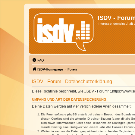
ISDV - Foru
Interessengemeinschaft de
FAQ
ISDV-Homepage
Foren
ISDV - Forum - Datenschutzerklärung
Diese Richtlinie beschreibt, wie „ISDV - Forum“ („https://www
UMFANG UND ART DER DATENSPEICHERUNG
Deine Daten werden auf vier verschiedene Arten gesammelt:
Die Forensoftware phpBB erstellt bei deinem Besuch des Boards meh
diesen Cookies sind die aktuelle ID deiner Sitzung (damit dir alle
bist) sowie Informationen über deine Teilnahme an Umfragen (sofer
standardmäßig eine Gültigkeit von einem Jahr. Alle Cookies kannst d
Weiterhin werden die Daten gespeichert, die du bei der Registrieru