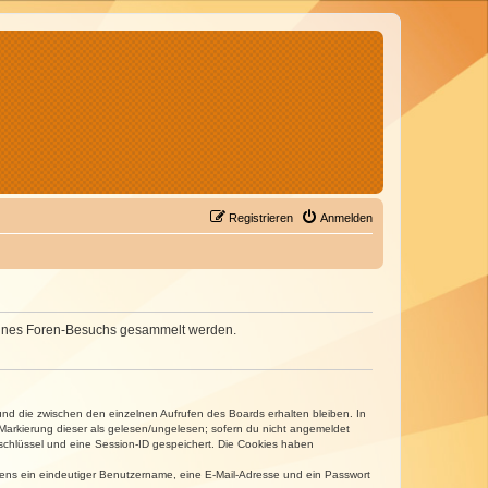
Registrieren
Anmelden
d deines Foren-Besuchs gesammelt werden.
und die zwischen den einzelnen Aufrufen des Boards erhalten bleiben. In
r Markierung dieser als gelesen/ungelesen; sofern du nicht angemeldet
sschlüssel und eine Session-ID gespeichert. Die Cookies haben
estens ein eindeutiger Benutzername, eine E-Mail-Adresse und ein Passwort