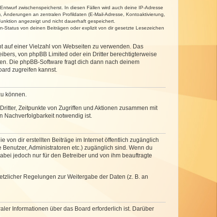
 Entwurf zwischenspeicherst. In diesen Fällen wird auch deine IP-Adresse
, Änderungen an zentralen Profildaten (E-Mail-Adresse, Kontoaktivierung,
unktion angezeigt und nicht dauerhaft gespeichert.
-Status von deinen Beiträgen oder explizit von dir gesetzte Lesezeichen
cht auf einer Vielzahl von Webseiten zu verwenden. Das
ibers, von phpBB Limited oder ein Dritter berechtigterweise
zen. Die phpBB-Software fragt dich dann nach deinem
ard zugreifen kannst.
zu können.
ritter, Zeitpunkte von Zugriffen und Aktionen zusammen mit
 Nachverfolgbarkeit notwendig ist.
von dir erstellten Beiträge im Internet öffentlich zugänglich
e Benutzer, Administratoren etc.) zugänglich sind. Wenn du
abei jedoch nur für den Betreiber und von ihm beauftragte
setzlicher Regelungen zur Weitergabe der Daten (z. B. an
ler Informationen über das Board erforderlich ist. Darüber