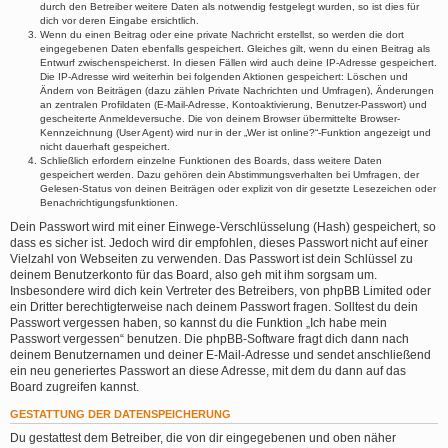
durch den Betreiber weitere Daten als notwendig festgelegt wurden, so ist dies für
dich vor deren Eingabe ersichtlich.
Wenn du einen Beitrag oder eine private Nachricht erstellst, so werden die dort
eingegebenen Daten ebenfalls gespeichert. Gleiches gilt, wenn du einen Beitrag als
Entwurf zwischenspeicherst. In diesen Fällen wird auch deine IP-Adresse gespeichert.
Die IP-Adresse wird weiterhin bei folgenden Aktionen gespeichert: Löschen und
Ändern von Beiträgen (dazu zählen Private Nachrichten und Umfragen), Änderungen
an zentralen Profildaten (E-Mail-Adresse, Kontoaktivierung, Benutzer-Passwort) und
gescheiterte Anmeldeversuche. Die von deinem Browser übermittelte Browser-
Kennzeichnung (User Agent) wird nur in der „Wer ist online?“-Funktion angezeigt und
nicht dauerhaft gespeichert.
Schließlich erfordern einzelne Funktionen des Boards, dass weitere Daten
gespeichert werden. Dazu gehören dein Abstimmungsverhalten bei Umfragen, der
Gelesen-Status von deinen Beiträgen oder explizit von dir gesetzte Lesezeichen oder
Benachrichtigungsfunktionen.
Dein Passwort wird mit einer Einwege-Verschlüsselung (Hash) gespeichert, so
dass es sicher ist. Jedoch wird dir empfohlen, dieses Passwort nicht auf einer
Vielzahl von Webseiten zu verwenden. Das Passwort ist dein Schlüssel zu
deinem Benutzerkonto für das Board, also geh mit ihm sorgsam um.
Insbesondere wird dich kein Vertreter des Betreibers, von phpBB Limited oder
ein Dritter berechtigterweise nach deinem Passwort fragen. Solltest du dein
Passwort vergessen haben, so kannst du die Funktion „Ich habe mein
Passwort vergessen“ benutzen. Die phpBB-Software fragt dich dann nach
deinem Benutzernamen und deiner E-Mail-Adresse und sendet anschließend
ein neu generiertes Passwort an diese Adresse, mit dem du dann auf das
Board zugreifen kannst.
GESTATTUNG DER DATENSPEICHERUNG
Du gestattest dem Betreiber, die von dir eingegebenen und oben näher