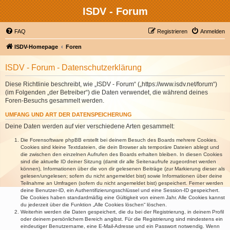
ISDV - Forum
FAQ
Registrieren
Anmelden
ISDV-Homepage
Foren
ISDV - Forum - Datenschutzerklärung
Diese Richtlinie beschreibt, wie „ISDV - Forum“ („https://www.isdv.net/forum“)
(im Folgenden „der Betreiber“) die Daten verwendet, die während deines
Foren-Besuchs gesammelt werden.
UMFANG UND ART DER DATENSPEICHERUNG
Deine Daten werden auf vier verschiedene Arten gesammelt:
Die Forensoftware phpBB erstellt bei deinem Besuch des Boards mehrere Cookies.
Cookies sind kleine Textdateien, die dein Browser als temporäre Dateien ablegt und
die zwischen den einzelnen Aufrufen des Boards erhalten bleiben. In diesen Cookies
sind die aktuelle ID deiner Sitzung (damit dir alle Seitenaufrufe zugeordnet werden
können), Informationen über die von dir gelesenen Beiträge (zur Markierung dieser als
gelesen/ungelesen; sofern du nicht angemeldet bist) sowie Informationen über deine
Teilnahme an Umfragen (sofern du nicht angemeldet bist) gespeichert. Ferner werden
deine Benutzer-ID, ein Authentifizierungsschlüssel und eine Session-ID gespeichert.
Die Cookies haben standardmäßig eine Gültigkeit von einem Jahr. Alle Cookies kannst
du jederzeit über die Funktion „Alle Cookies löschen“ löschen.
Weiterhin werden die Daten gespeichert, die du bei der Registrierung, in deinem Profil
oder deinem persönlichem Bereich angibst. Für die Registrierung sind mindestens ein
eindeutiger Benutzername, eine E-Mail-Adresse und ein Passwort notwendig. Wenn