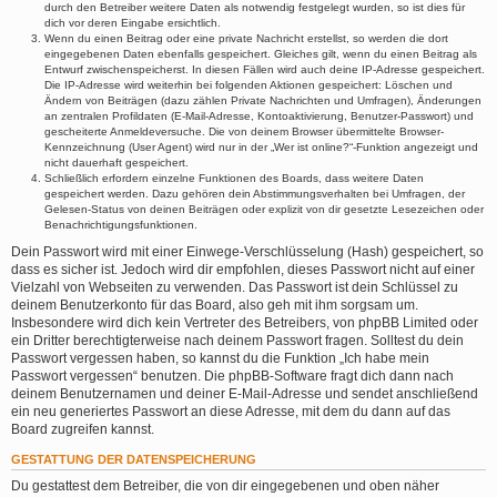
durch den Betreiber weitere Daten als notwendig festgelegt wurden, so ist dies für
dich vor deren Eingabe ersichtlich.
Wenn du einen Beitrag oder eine private Nachricht erstellst, so werden die dort
eingegebenen Daten ebenfalls gespeichert. Gleiches gilt, wenn du einen Beitrag als
Entwurf zwischenspeicherst. In diesen Fällen wird auch deine IP-Adresse gespeichert.
Die IP-Adresse wird weiterhin bei folgenden Aktionen gespeichert: Löschen und
Ändern von Beiträgen (dazu zählen Private Nachrichten und Umfragen), Änderungen
an zentralen Profildaten (E-Mail-Adresse, Kontoaktivierung, Benutzer-Passwort) und
gescheiterte Anmeldeversuche. Die von deinem Browser übermittelte Browser-
Kennzeichnung (User Agent) wird nur in der „Wer ist online?“-Funktion angezeigt und
nicht dauerhaft gespeichert.
Schließlich erfordern einzelne Funktionen des Boards, dass weitere Daten
gespeichert werden. Dazu gehören dein Abstimmungsverhalten bei Umfragen, der
Gelesen-Status von deinen Beiträgen oder explizit von dir gesetzte Lesezeichen oder
Benachrichtigungsfunktionen.
Dein Passwort wird mit einer Einwege-Verschlüsselung (Hash) gespeichert, so
dass es sicher ist. Jedoch wird dir empfohlen, dieses Passwort nicht auf einer
Vielzahl von Webseiten zu verwenden. Das Passwort ist dein Schlüssel zu
deinem Benutzerkonto für das Board, also geh mit ihm sorgsam um.
Insbesondere wird dich kein Vertreter des Betreibers, von phpBB Limited oder
ein Dritter berechtigterweise nach deinem Passwort fragen. Solltest du dein
Passwort vergessen haben, so kannst du die Funktion „Ich habe mein
Passwort vergessen“ benutzen. Die phpBB-Software fragt dich dann nach
deinem Benutzernamen und deiner E-Mail-Adresse und sendet anschließend
ein neu generiertes Passwort an diese Adresse, mit dem du dann auf das
Board zugreifen kannst.
GESTATTUNG DER DATENSPEICHERUNG
Du gestattest dem Betreiber, die von dir eingegebenen und oben näher