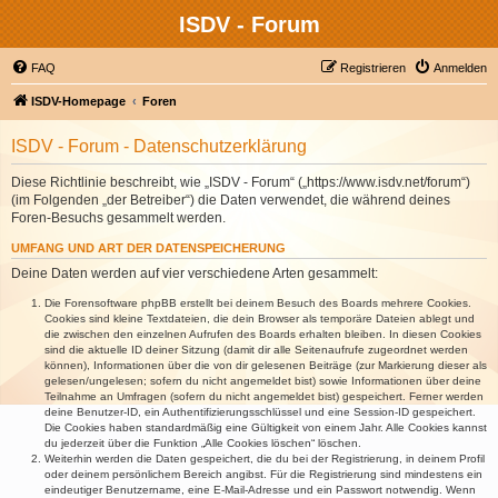
ISDV - Forum
FAQ
Registrieren
Anmelden
ISDV-Homepage
Foren
ISDV - Forum - Datenschutzerklärung
Diese Richtlinie beschreibt, wie „ISDV - Forum“ („https://www.isdv.net/forum“)
(im Folgenden „der Betreiber“) die Daten verwendet, die während deines
Foren-Besuchs gesammelt werden.
UMFANG UND ART DER DATENSPEICHERUNG
Deine Daten werden auf vier verschiedene Arten gesammelt:
Die Forensoftware phpBB erstellt bei deinem Besuch des Boards mehrere Cookies.
Cookies sind kleine Textdateien, die dein Browser als temporäre Dateien ablegt und
die zwischen den einzelnen Aufrufen des Boards erhalten bleiben. In diesen Cookies
sind die aktuelle ID deiner Sitzung (damit dir alle Seitenaufrufe zugeordnet werden
können), Informationen über die von dir gelesenen Beiträge (zur Markierung dieser als
gelesen/ungelesen; sofern du nicht angemeldet bist) sowie Informationen über deine
Teilnahme an Umfragen (sofern du nicht angemeldet bist) gespeichert. Ferner werden
deine Benutzer-ID, ein Authentifizierungsschlüssel und eine Session-ID gespeichert.
Die Cookies haben standardmäßig eine Gültigkeit von einem Jahr. Alle Cookies kannst
du jederzeit über die Funktion „Alle Cookies löschen“ löschen.
Weiterhin werden die Daten gespeichert, die du bei der Registrierung, in deinem Profil
oder deinem persönlichem Bereich angibst. Für die Registrierung sind mindestens ein
eindeutiger Benutzername, eine E-Mail-Adresse und ein Passwort notwendig. Wenn