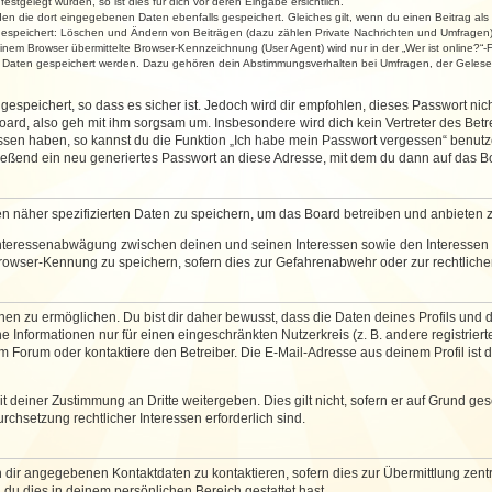
stgelegt wurden, so ist dies für dich vor deren Eingabe ersichtlich.
rden die dort eingegebenen Daten ebenfalls gespeichert. Gleiches gilt, wenn du einen Beitrag als
 gespeichert: Löschen und Ändern von Beiträgen (dazu zählen Private Nachrichten und Umfragen)
em Browser übermittelte Browser-Kennzeichnung (User Agent) wird nur in der „Wer ist online?“-F
re Daten gespeichert werden. Dazu gehören dein Abstimmungsverhalten bei Umfragen, der Gelesen
espeichert, so dass es sicher ist. Jedoch wird dir empfohlen, dieses Passwort ni
ard, also geh mit ihm sorgsam um. Insbesondere wird dich kein Vertreter des Betre
essen haben, so kannst du die Funktion „Ich habe mein Passwort vergessen“ benut
ßend ein neu generiertes Passwort an diese Adresse, mit dem du dann auf das Bo
en näher spezifizierten Daten zu speichern, um das Board betreiben und anbieten 
 Interessenabwägung zwischen deinen und seinen Interessen sowie den Interessen D
rowser-Kennung zu speichern, sofern dies zur Gefahrenabwehr oder zur rechtlichen
 zu ermöglichen. Du bist dir daher bewusst, dass die Daten deines Profils und die 
e Informationen nur für einen eingeschränkten Nutzerkreis (z. B. andere registriert
Forum oder kontaktiere den Betreiber. Die E-Mail-Adresse aus deinem Profil ist d
 deiner Zustimmung an Dritte weitergeben. Dies gilt nicht, sofern er auf Grund ge
urchsetzung rechtlicher Interessen erforderlich sind.
 dir angegebenen Kontaktdaten zu kontaktieren, sofern dies zur Übermittlung zentra
 du dies in deinem persönlichen Bereich gestattet hast.