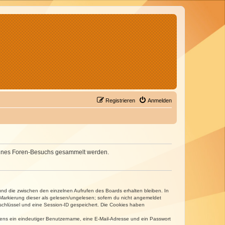
Registrieren
Anmelden
d deines Foren-Besuchs gesammelt werden.
und die zwischen den einzelnen Aufrufen des Boards erhalten bleiben. In
r Markierung dieser als gelesen/ungelesen; sofern du nicht angemeldet
sschlüssel und eine Session-ID gespeichert. Die Cookies haben
estens ein eindeutiger Benutzername, eine E-Mail-Adresse und ein Passwort