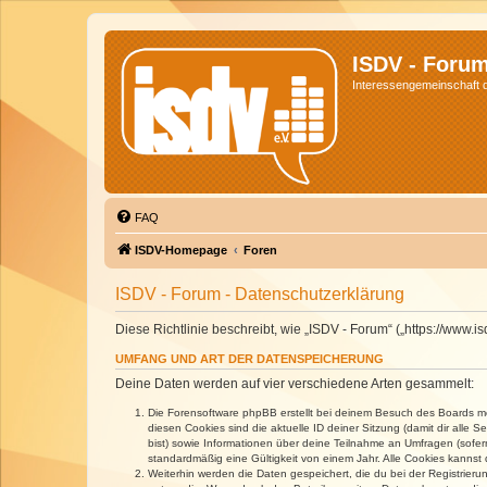
ISDV - Foru
Interessengemeinschaft de
FAQ
ISDV-Homepage
Foren
ISDV - Forum - Datenschutzerklärung
Diese Richtlinie beschreibt, wie „ISDV - Forum“ („https://www
UMFANG UND ART DER DATENSPEICHERUNG
Deine Daten werden auf vier verschiedene Arten gesammelt:
Die Forensoftware phpBB erstellt bei deinem Besuch des Boards meh
diesen Cookies sind die aktuelle ID deiner Sitzung (damit dir alle
bist) sowie Informationen über deine Teilnahme an Umfragen (sofer
standardmäßig eine Gültigkeit von einem Jahr. Alle Cookies kannst d
Weiterhin werden die Daten gespeichert, die du bei der Registrieru