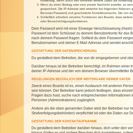
notwendig. Wenn durch den Betreiber weitere Daten als notwendig fe
Wenn du einen Beitrag oder eine private Nachricht erstellst, so we
gespeichert. Die IP-Adresse wird weiterhin bei folgenden Aktionen
Benutzer-Passwort) und gescheiterte Anmeldeversuche. Die von dein
Schließlich erfordern einzelne Funktionen des Boards, dass weite
oder Benachrichtigungsfunktionen.
Dein Passwort wird mit einer Einwege-Verschlüsselung (Hash) g
Passwort ist dein Schlüssel zu deinem Benutzerkonto für das Bo
nach deinem Passwort fragen. Solltest du dein Passwort verg
Benutzernamen und deiner E-Mail-Adresse und sendet anschlie
GESTATTUNG DER DATENSPEICHERUNG
Du gestattest dem Betreiber, die von dir eingegebenen und ob
Darüber hinaus ist der Betreiber berechtigt, im Rahmen einer
deiner IP-Adresse und der von deinem Browser übermittelter B
REGELUNGEN BEZÜGLICH DER WEITERGABE DEINER DATEN
Zweck eines Boards ist es, einen Austausch mit anderen Personen
sein können. Der Betreiber kann jedoch festlegen, dass einzeln
Fragen dazu hast, suche nach entsprechenden Informationen im 
Personen (Administratoren) zugänglich.
Andere als die oben genannten Daten wird der Betreiber nur mit
Strafverfolgungsbehörden) verpflichtet ist oder die Daten zur D
GESTATTUNG DER KONTAKTAUFNAHME
Du gestattest dem Betreiber darüber hinaus, dich unter den von
hinaus dürfen er und andere Benutzer dich kontaktieren, sofern