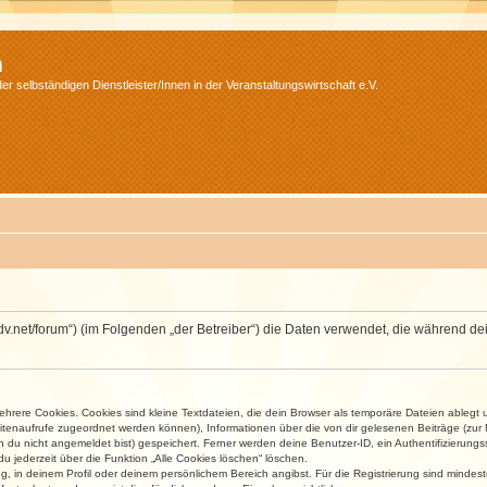
m
r selbständigen Dienstleister/Innen in der Veranstaltungswirtschaft e.V.
.isdv.net/forum“) (im Folgenden „der Betreiber“) die Daten verwendet, die währen
rere Cookies. Cookies sind kleine Textdateien, die dein Browser als temporäre Dateien ablegt 
 Seitenaufrufe zugeordnet werden können), Informationen über die von dir gelesenen Beiträge (zu
n du nicht angemeldet bist) gespeichert. Ferner werden deine Benutzer-ID, ein Authentifizierung
u jederzeit über die Funktion „Alle Cookies löschen“ löschen.
ng, in deinem Profil oder deinem persönlichem Bereich angibst. Für die Registrierung sind mind