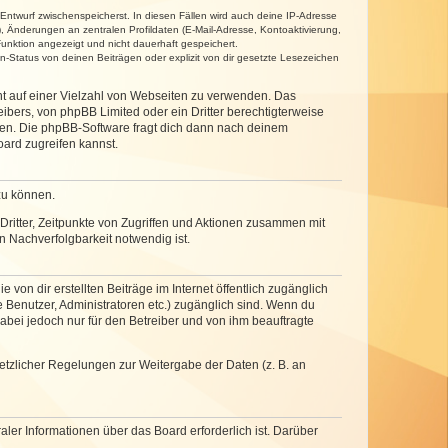
 Entwurf zwischenspeicherst. In diesen Fällen wird auch deine IP-Adresse
, Änderungen an zentralen Profildaten (E-Mail-Adresse, Kontoaktivierung,
unktion angezeigt und nicht dauerhaft gespeichert.
-Status von deinen Beiträgen oder explizit von dir gesetzte Lesezeichen
cht auf einer Vielzahl von Webseiten zu verwenden. Das
ibers, von phpBB Limited oder ein Dritter berechtigterweise
zen. Die phpBB-Software fragt dich dann nach deinem
ard zugreifen kannst.
zu können.
ritter, Zeitpunkte von Zugriffen und Aktionen zusammen mit
 Nachverfolgbarkeit notwendig ist.
von dir erstellten Beiträge im Internet öffentlich zugänglich
e Benutzer, Administratoren etc.) zugänglich sind. Wenn du
abei jedoch nur für den Betreiber und von ihm beauftragte
setzlicher Regelungen zur Weitergabe der Daten (z. B. an
ler Informationen über das Board erforderlich ist. Darüber