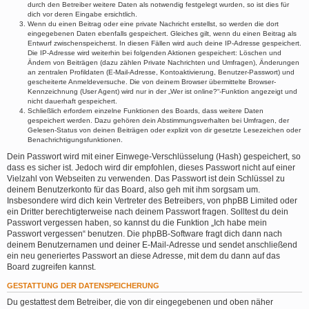
durch den Betreiber weitere Daten als notwendig festgelegt wurden, so ist dies für
dich vor deren Eingabe ersichtlich.
Wenn du einen Beitrag oder eine private Nachricht erstellst, so werden die dort
eingegebenen Daten ebenfalls gespeichert. Gleiches gilt, wenn du einen Beitrag als
Entwurf zwischenspeicherst. In diesen Fällen wird auch deine IP-Adresse gespeichert.
Die IP-Adresse wird weiterhin bei folgenden Aktionen gespeichert: Löschen und
Ändern von Beiträgen (dazu zählen Private Nachrichten und Umfragen), Änderungen
an zentralen Profildaten (E-Mail-Adresse, Kontoaktivierung, Benutzer-Passwort) und
gescheiterte Anmeldeversuche. Die von deinem Browser übermittelte Browser-
Kennzeichnung (User Agent) wird nur in der „Wer ist online?“-Funktion angezeigt und
nicht dauerhaft gespeichert.
Schließlich erfordern einzelne Funktionen des Boards, dass weitere Daten
gespeichert werden. Dazu gehören dein Abstimmungsverhalten bei Umfragen, der
Gelesen-Status von deinen Beiträgen oder explizit von dir gesetzte Lesezeichen oder
Benachrichtigungsfunktionen.
Dein Passwort wird mit einer Einwege-Verschlüsselung (Hash) gespeichert, so
dass es sicher ist. Jedoch wird dir empfohlen, dieses Passwort nicht auf einer
Vielzahl von Webseiten zu verwenden. Das Passwort ist dein Schlüssel zu
deinem Benutzerkonto für das Board, also geh mit ihm sorgsam um.
Insbesondere wird dich kein Vertreter des Betreibers, von phpBB Limited oder
ein Dritter berechtigterweise nach deinem Passwort fragen. Solltest du dein
Passwort vergessen haben, so kannst du die Funktion „Ich habe mein
Passwort vergessen“ benutzen. Die phpBB-Software fragt dich dann nach
deinem Benutzernamen und deiner E-Mail-Adresse und sendet anschließend
ein neu generiertes Passwort an diese Adresse, mit dem du dann auf das
Board zugreifen kannst.
GESTATTUNG DER DATENSPEICHERUNG
Du gestattest dem Betreiber, die von dir eingegebenen und oben näher