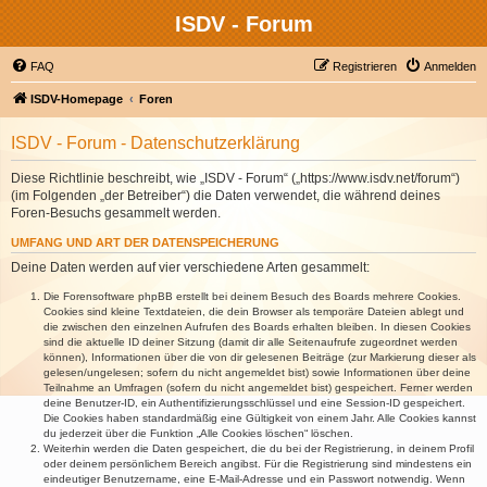
ISDV - Forum
FAQ
Registrieren
Anmelden
ISDV-Homepage
Foren
ISDV - Forum - Datenschutzerklärung
Diese Richtlinie beschreibt, wie „ISDV - Forum“ („https://www.isdv.net/forum“)
(im Folgenden „der Betreiber“) die Daten verwendet, die während deines
Foren-Besuchs gesammelt werden.
UMFANG UND ART DER DATENSPEICHERUNG
Deine Daten werden auf vier verschiedene Arten gesammelt:
Die Forensoftware phpBB erstellt bei deinem Besuch des Boards mehrere Cookies.
Cookies sind kleine Textdateien, die dein Browser als temporäre Dateien ablegt und
die zwischen den einzelnen Aufrufen des Boards erhalten bleiben. In diesen Cookies
sind die aktuelle ID deiner Sitzung (damit dir alle Seitenaufrufe zugeordnet werden
können), Informationen über die von dir gelesenen Beiträge (zur Markierung dieser als
gelesen/ungelesen; sofern du nicht angemeldet bist) sowie Informationen über deine
Teilnahme an Umfragen (sofern du nicht angemeldet bist) gespeichert. Ferner werden
deine Benutzer-ID, ein Authentifizierungsschlüssel und eine Session-ID gespeichert.
Die Cookies haben standardmäßig eine Gültigkeit von einem Jahr. Alle Cookies kannst
du jederzeit über die Funktion „Alle Cookies löschen“ löschen.
Weiterhin werden die Daten gespeichert, die du bei der Registrierung, in deinem Profil
oder deinem persönlichem Bereich angibst. Für die Registrierung sind mindestens ein
eindeutiger Benutzername, eine E-Mail-Adresse und ein Passwort notwendig. Wenn