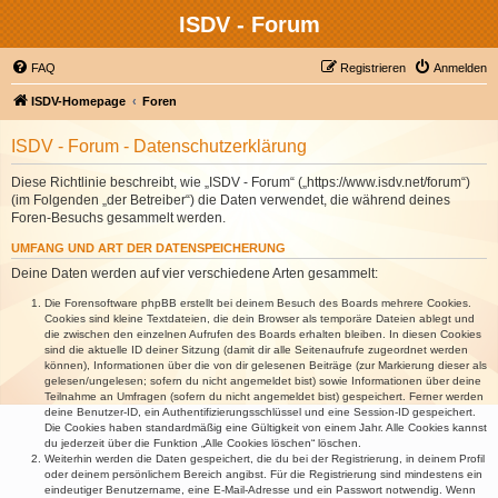
ISDV - Forum
FAQ
Registrieren
Anmelden
ISDV-Homepage
Foren
ISDV - Forum - Datenschutzerklärung
Diese Richtlinie beschreibt, wie „ISDV - Forum“ („https://www.isdv.net/forum“)
(im Folgenden „der Betreiber“) die Daten verwendet, die während deines
Foren-Besuchs gesammelt werden.
UMFANG UND ART DER DATENSPEICHERUNG
Deine Daten werden auf vier verschiedene Arten gesammelt:
Die Forensoftware phpBB erstellt bei deinem Besuch des Boards mehrere Cookies.
Cookies sind kleine Textdateien, die dein Browser als temporäre Dateien ablegt und
die zwischen den einzelnen Aufrufen des Boards erhalten bleiben. In diesen Cookies
sind die aktuelle ID deiner Sitzung (damit dir alle Seitenaufrufe zugeordnet werden
können), Informationen über die von dir gelesenen Beiträge (zur Markierung dieser als
gelesen/ungelesen; sofern du nicht angemeldet bist) sowie Informationen über deine
Teilnahme an Umfragen (sofern du nicht angemeldet bist) gespeichert. Ferner werden
deine Benutzer-ID, ein Authentifizierungsschlüssel und eine Session-ID gespeichert.
Die Cookies haben standardmäßig eine Gültigkeit von einem Jahr. Alle Cookies kannst
du jederzeit über die Funktion „Alle Cookies löschen“ löschen.
Weiterhin werden die Daten gespeichert, die du bei der Registrierung, in deinem Profil
oder deinem persönlichem Bereich angibst. Für die Registrierung sind mindestens ein
eindeutiger Benutzername, eine E-Mail-Adresse und ein Passwort notwendig. Wenn