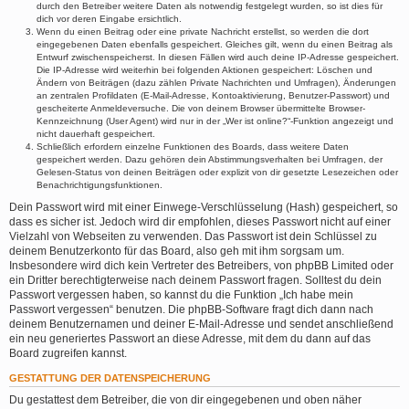
durch den Betreiber weitere Daten als notwendig festgelegt wurden, so ist dies für
dich vor deren Eingabe ersichtlich.
Wenn du einen Beitrag oder eine private Nachricht erstellst, so werden die dort
eingegebenen Daten ebenfalls gespeichert. Gleiches gilt, wenn du einen Beitrag als
Entwurf zwischenspeicherst. In diesen Fällen wird auch deine IP-Adresse gespeichert.
Die IP-Adresse wird weiterhin bei folgenden Aktionen gespeichert: Löschen und
Ändern von Beiträgen (dazu zählen Private Nachrichten und Umfragen), Änderungen
an zentralen Profildaten (E-Mail-Adresse, Kontoaktivierung, Benutzer-Passwort) und
gescheiterte Anmeldeversuche. Die von deinem Browser übermittelte Browser-
Kennzeichnung (User Agent) wird nur in der „Wer ist online?“-Funktion angezeigt und
nicht dauerhaft gespeichert.
Schließlich erfordern einzelne Funktionen des Boards, dass weitere Daten
gespeichert werden. Dazu gehören dein Abstimmungsverhalten bei Umfragen, der
Gelesen-Status von deinen Beiträgen oder explizit von dir gesetzte Lesezeichen oder
Benachrichtigungsfunktionen.
Dein Passwort wird mit einer Einwege-Verschlüsselung (Hash) gespeichert, so
dass es sicher ist. Jedoch wird dir empfohlen, dieses Passwort nicht auf einer
Vielzahl von Webseiten zu verwenden. Das Passwort ist dein Schlüssel zu
deinem Benutzerkonto für das Board, also geh mit ihm sorgsam um.
Insbesondere wird dich kein Vertreter des Betreibers, von phpBB Limited oder
ein Dritter berechtigterweise nach deinem Passwort fragen. Solltest du dein
Passwort vergessen haben, so kannst du die Funktion „Ich habe mein
Passwort vergessen“ benutzen. Die phpBB-Software fragt dich dann nach
deinem Benutzernamen und deiner E-Mail-Adresse und sendet anschließend
ein neu generiertes Passwort an diese Adresse, mit dem du dann auf das
Board zugreifen kannst.
GESTATTUNG DER DATENSPEICHERUNG
Du gestattest dem Betreiber, die von dir eingegebenen und oben näher