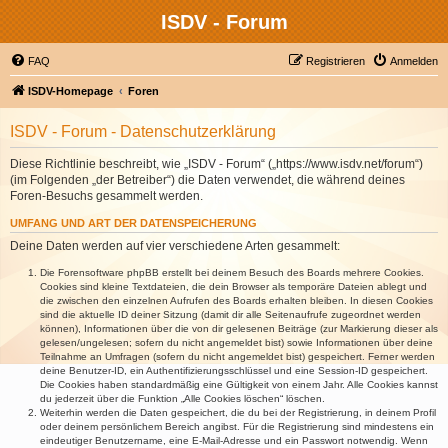
ISDV - Forum
FAQ
Registrieren
Anmelden
ISDV-Homepage
Foren
ISDV - Forum - Datenschutzerklärung
Diese Richtlinie beschreibt, wie „ISDV - Forum“ („https://www.isdv.net/forum“)
(im Folgenden „der Betreiber“) die Daten verwendet, die während deines
Foren-Besuchs gesammelt werden.
UMFANG UND ART DER DATENSPEICHERUNG
Deine Daten werden auf vier verschiedene Arten gesammelt:
Die Forensoftware phpBB erstellt bei deinem Besuch des Boards mehrere Cookies.
Cookies sind kleine Textdateien, die dein Browser als temporäre Dateien ablegt und
die zwischen den einzelnen Aufrufen des Boards erhalten bleiben. In diesen Cookies
sind die aktuelle ID deiner Sitzung (damit dir alle Seitenaufrufe zugeordnet werden
können), Informationen über die von dir gelesenen Beiträge (zur Markierung dieser als
gelesen/ungelesen; sofern du nicht angemeldet bist) sowie Informationen über deine
Teilnahme an Umfragen (sofern du nicht angemeldet bist) gespeichert. Ferner werden
deine Benutzer-ID, ein Authentifizierungsschlüssel und eine Session-ID gespeichert.
Die Cookies haben standardmäßig eine Gültigkeit von einem Jahr. Alle Cookies kannst
du jederzeit über die Funktion „Alle Cookies löschen“ löschen.
Weiterhin werden die Daten gespeichert, die du bei der Registrierung, in deinem Profil
oder deinem persönlichem Bereich angibst. Für die Registrierung sind mindestens ein
eindeutiger Benutzername, eine E-Mail-Adresse und ein Passwort notwendig. Wenn