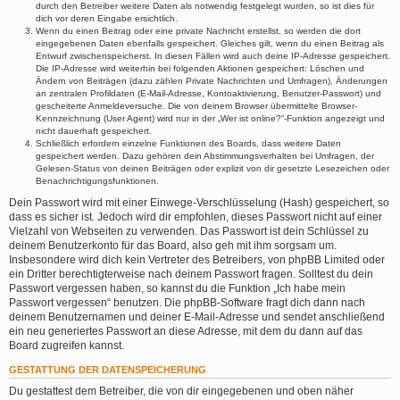
durch den Betreiber weitere Daten als notwendig festgelegt wurden, so ist dies für
dich vor deren Eingabe ersichtlich.
Wenn du einen Beitrag oder eine private Nachricht erstellst, so werden die dort
eingegebenen Daten ebenfalls gespeichert. Gleiches gilt, wenn du einen Beitrag als
Entwurf zwischenspeicherst. In diesen Fällen wird auch deine IP-Adresse gespeichert.
Die IP-Adresse wird weiterhin bei folgenden Aktionen gespeichert: Löschen und
Ändern von Beiträgen (dazu zählen Private Nachrichten und Umfragen), Änderungen
an zentralen Profildaten (E-Mail-Adresse, Kontoaktivierung, Benutzer-Passwort) und
gescheiterte Anmeldeversuche. Die von deinem Browser übermittelte Browser-
Kennzeichnung (User Agent) wird nur in der „Wer ist online?“-Funktion angezeigt und
nicht dauerhaft gespeichert.
Schließlich erfordern einzelne Funktionen des Boards, dass weitere Daten
gespeichert werden. Dazu gehören dein Abstimmungsverhalten bei Umfragen, der
Gelesen-Status von deinen Beiträgen oder explizit von dir gesetzte Lesezeichen oder
Benachrichtigungsfunktionen.
Dein Passwort wird mit einer Einwege-Verschlüsselung (Hash) gespeichert, so
dass es sicher ist. Jedoch wird dir empfohlen, dieses Passwort nicht auf einer
Vielzahl von Webseiten zu verwenden. Das Passwort ist dein Schlüssel zu
deinem Benutzerkonto für das Board, also geh mit ihm sorgsam um.
Insbesondere wird dich kein Vertreter des Betreibers, von phpBB Limited oder
ein Dritter berechtigterweise nach deinem Passwort fragen. Solltest du dein
Passwort vergessen haben, so kannst du die Funktion „Ich habe mein
Passwort vergessen“ benutzen. Die phpBB-Software fragt dich dann nach
deinem Benutzernamen und deiner E-Mail-Adresse und sendet anschließend
ein neu generiertes Passwort an diese Adresse, mit dem du dann auf das
Board zugreifen kannst.
GESTATTUNG DER DATENSPEICHERUNG
Du gestattest dem Betreiber, die von dir eingegebenen und oben näher