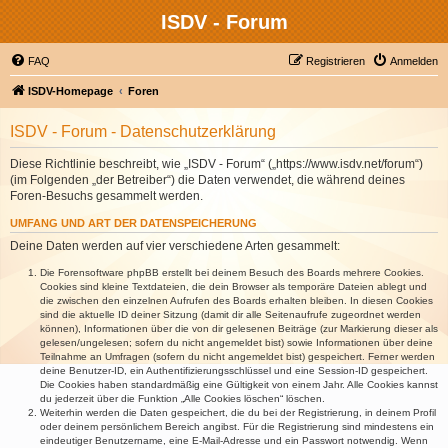
ISDV - Forum
FAQ
Registrieren
Anmelden
ISDV-Homepage
Foren
ISDV - Forum - Datenschutzerklärung
Diese Richtlinie beschreibt, wie „ISDV - Forum“ („https://www.isdv.net/forum“)
(im Folgenden „der Betreiber“) die Daten verwendet, die während deines
Foren-Besuchs gesammelt werden.
UMFANG UND ART DER DATENSPEICHERUNG
Deine Daten werden auf vier verschiedene Arten gesammelt:
Die Forensoftware phpBB erstellt bei deinem Besuch des Boards mehrere Cookies.
Cookies sind kleine Textdateien, die dein Browser als temporäre Dateien ablegt und
die zwischen den einzelnen Aufrufen des Boards erhalten bleiben. In diesen Cookies
sind die aktuelle ID deiner Sitzung (damit dir alle Seitenaufrufe zugeordnet werden
können), Informationen über die von dir gelesenen Beiträge (zur Markierung dieser als
gelesen/ungelesen; sofern du nicht angemeldet bist) sowie Informationen über deine
Teilnahme an Umfragen (sofern du nicht angemeldet bist) gespeichert. Ferner werden
deine Benutzer-ID, ein Authentifizierungsschlüssel und eine Session-ID gespeichert.
Die Cookies haben standardmäßig eine Gültigkeit von einem Jahr. Alle Cookies kannst
du jederzeit über die Funktion „Alle Cookies löschen“ löschen.
Weiterhin werden die Daten gespeichert, die du bei der Registrierung, in deinem Profil
oder deinem persönlichem Bereich angibst. Für die Registrierung sind mindestens ein
eindeutiger Benutzername, eine E-Mail-Adresse und ein Passwort notwendig. Wenn