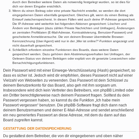
durch den Betreiber weitere Daten als notwendig festgelegt wurden, so ist dies für
dich vor deren Eingabe ersichtlich.
Wenn du einen Beitrag oder eine private Nachricht erstellst, so werden die dort
eingegebenen Daten ebenfalls gespeichert. Gleiches gilt, wenn du einen Beitrag als
Entwurf zwischenspeicherst. In diesen Fällen wird auch deine IP-Adresse gespeichert.
Die IP-Adresse wird weiterhin bei folgenden Aktionen gespeichert: Löschen und
Ändern von Beiträgen (dazu zählen Private Nachrichten und Umfragen), Änderungen
an zentralen Profildaten (E-Mail-Adresse, Kontoaktivierung, Benutzer-Passwort) und
gescheiterte Anmeldeversuche. Die von deinem Browser übermittelte Browser-
Kennzeichnung (User Agent) wird nur in der „Wer ist online?“-Funktion angezeigt und
nicht dauerhaft gespeichert.
Schließlich erfordern einzelne Funktionen des Boards, dass weitere Daten
gespeichert werden. Dazu gehören dein Abstimmungsverhalten bei Umfragen, der
Gelesen-Status von deinen Beiträgen oder explizit von dir gesetzte Lesezeichen oder
Benachrichtigungsfunktionen.
Dein Passwort wird mit einer Einwege-Verschlüsselung (Hash) gespeichert, so
dass es sicher ist. Jedoch wird dir empfohlen, dieses Passwort nicht auf einer
Vielzahl von Webseiten zu verwenden. Das Passwort ist dein Schlüssel zu
deinem Benutzerkonto für das Board, also geh mit ihm sorgsam um.
Insbesondere wird dich kein Vertreter des Betreibers, von phpBB Limited oder
ein Dritter berechtigterweise nach deinem Passwort fragen. Solltest du dein
Passwort vergessen haben, so kannst du die Funktion „Ich habe mein
Passwort vergessen“ benutzen. Die phpBB-Software fragt dich dann nach
deinem Benutzernamen und deiner E-Mail-Adresse und sendet anschließend
ein neu generiertes Passwort an diese Adresse, mit dem du dann auf das
Board zugreifen kannst.
GESTATTUNG DER DATENSPEICHERUNG
Du gestattest dem Betreiber, die von dir eingegebenen und oben näher