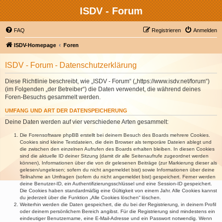
ISDV - Forum
FAQ
Registrieren
Anmelden
ISDV-Homepage
Foren
ISDV - Forum - Datenschutzerklärung
Diese Richtlinie beschreibt, wie „ISDV - Forum“ („https://www.isdv.net/forum“)
(im Folgenden „der Betreiber“) die Daten verwendet, die während deines
Foren-Besuchs gesammelt werden.
UMFANG UND ART DER DATENSPEICHERUNG
Deine Daten werden auf vier verschiedene Arten gesammelt:
Die Forensoftware phpBB erstellt bei deinem Besuch des Boards mehrere Cookies.
Cookies sind kleine Textdateien, die dein Browser als temporäre Dateien ablegt und
die zwischen den einzelnen Aufrufen des Boards erhalten bleiben. In diesen Cookies
sind die aktuelle ID deiner Sitzung (damit dir alle Seitenaufrufe zugeordnet werden
können), Informationen über die von dir gelesenen Beiträge (zur Markierung dieser als
gelesen/ungelesen; sofern du nicht angemeldet bist) sowie Informationen über deine
Teilnahme an Umfragen (sofern du nicht angemeldet bist) gespeichert. Ferner werden
deine Benutzer-ID, ein Authentifizierungsschlüssel und eine Session-ID gespeichert.
Die Cookies haben standardmäßig eine Gültigkeit von einem Jahr. Alle Cookies kannst
du jederzeit über die Funktion „Alle Cookies löschen“ löschen.
Weiterhin werden die Daten gespeichert, die du bei der Registrierung, in deinem Profil
oder deinem persönlichem Bereich angibst. Für die Registrierung sind mindestens ein
eindeutiger Benutzername, eine E-Mail-Adresse und ein Passwort notwendig. Wenn