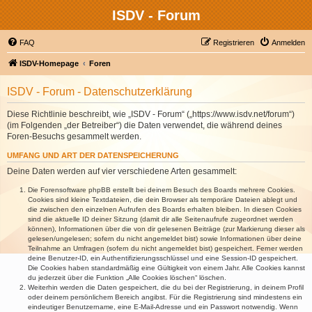
ISDV - Forum
FAQ
Registrieren
Anmelden
ISDV-Homepage
Foren
ISDV - Forum - Datenschutzerklärung
Diese Richtlinie beschreibt, wie „ISDV - Forum“ („https://www.isdv.net/forum“)
(im Folgenden „der Betreiber“) die Daten verwendet, die während deines
Foren-Besuchs gesammelt werden.
UMFANG UND ART DER DATENSPEICHERUNG
Deine Daten werden auf vier verschiedene Arten gesammelt:
Die Forensoftware phpBB erstellt bei deinem Besuch des Boards mehrere Cookies.
Cookies sind kleine Textdateien, die dein Browser als temporäre Dateien ablegt und
die zwischen den einzelnen Aufrufen des Boards erhalten bleiben. In diesen Cookies
sind die aktuelle ID deiner Sitzung (damit dir alle Seitenaufrufe zugeordnet werden
können), Informationen über die von dir gelesenen Beiträge (zur Markierung dieser als
gelesen/ungelesen; sofern du nicht angemeldet bist) sowie Informationen über deine
Teilnahme an Umfragen (sofern du nicht angemeldet bist) gespeichert. Ferner werden
deine Benutzer-ID, ein Authentifizierungsschlüssel und eine Session-ID gespeichert.
Die Cookies haben standardmäßig eine Gültigkeit von einem Jahr. Alle Cookies kannst
du jederzeit über die Funktion „Alle Cookies löschen“ löschen.
Weiterhin werden die Daten gespeichert, die du bei der Registrierung, in deinem Profil
oder deinem persönlichem Bereich angibst. Für die Registrierung sind mindestens ein
eindeutiger Benutzername, eine E-Mail-Adresse und ein Passwort notwendig. Wenn