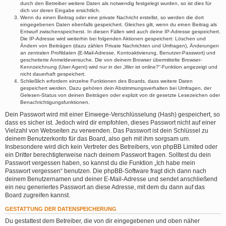
durch den Betreiber weitere Daten als notwendig festgelegt wurden, so ist dies für
dich vor deren Eingabe ersichtlich.
Wenn du einen Beitrag oder eine private Nachricht erstellst, so werden die dort
eingegebenen Daten ebenfalls gespeichert. Gleiches gilt, wenn du einen Beitrag als
Entwurf zwischenspeicherst. In diesen Fällen wird auch deine IP-Adresse gespeichert.
Die IP-Adresse wird weiterhin bei folgenden Aktionen gespeichert: Löschen und
Ändern von Beiträgen (dazu zählen Private Nachrichten und Umfragen), Änderungen
an zentralen Profildaten (E-Mail-Adresse, Kontoaktivierung, Benutzer-Passwort) und
gescheiterte Anmeldeversuche. Die von deinem Browser übermittelte Browser-
Kennzeichnung (User Agent) wird nur in der „Wer ist online?“-Funktion angezeigt und
nicht dauerhaft gespeichert.
Schließlich erfordern einzelne Funktionen des Boards, dass weitere Daten
gespeichert werden. Dazu gehören dein Abstimmungsverhalten bei Umfragen, der
Gelesen-Status von deinen Beiträgen oder explizit von dir gesetzte Lesezeichen oder
Benachrichtigungsfunktionen.
Dein Passwort wird mit einer Einwege-Verschlüsselung (Hash) gespeichert, so
dass es sicher ist. Jedoch wird dir empfohlen, dieses Passwort nicht auf einer
Vielzahl von Webseiten zu verwenden. Das Passwort ist dein Schlüssel zu
deinem Benutzerkonto für das Board, also geh mit ihm sorgsam um.
Insbesondere wird dich kein Vertreter des Betreibers, von phpBB Limited oder
ein Dritter berechtigterweise nach deinem Passwort fragen. Solltest du dein
Passwort vergessen haben, so kannst du die Funktion „Ich habe mein
Passwort vergessen“ benutzen. Die phpBB-Software fragt dich dann nach
deinem Benutzernamen und deiner E-Mail-Adresse und sendet anschließend
ein neu generiertes Passwort an diese Adresse, mit dem du dann auf das
Board zugreifen kannst.
GESTATTUNG DER DATENSPEICHERUNG
Du gestattest dem Betreiber, die von dir eingegebenen und oben näher