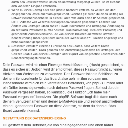
durch den Betreiber weitere Daten als notwendig festgelegt wurden, so ist dies für
dich vor deren Eingabe ersichtlich.
Wenn du einen Beitrag oder eine private Nachricht erstellst, so werden die dort
eingegebenen Daten ebenfalls gespeichert. Gleiches gilt, wenn du einen Beitrag als
Entwurf zwischenspeicherst. In diesen Fällen wird auch deine IP-Adresse gespeichert.
Die IP-Adresse wird weiterhin bei folgenden Aktionen gespeichert: Löschen und
Ändern von Beiträgen (dazu zählen Private Nachrichten und Umfragen), Änderungen
an zentralen Profildaten (E-Mail-Adresse, Kontoaktivierung, Benutzer-Passwort) und
gescheiterte Anmeldeversuche. Die von deinem Browser übermittelte Browser-
Kennzeichnung (User Agent) wird nur in der „Wer ist online?“-Funktion angezeigt und
nicht dauerhaft gespeichert.
Schließlich erfordern einzelne Funktionen des Boards, dass weitere Daten
gespeichert werden. Dazu gehören dein Abstimmungsverhalten bei Umfragen, der
Gelesen-Status von deinen Beiträgen oder explizit von dir gesetzte Lesezeichen oder
Benachrichtigungsfunktionen.
Dein Passwort wird mit einer Einwege-Verschlüsselung (Hash) gespeichert, so
dass es sicher ist. Jedoch wird dir empfohlen, dieses Passwort nicht auf einer
Vielzahl von Webseiten zu verwenden. Das Passwort ist dein Schlüssel zu
deinem Benutzerkonto für das Board, also geh mit ihm sorgsam um.
Insbesondere wird dich kein Vertreter des Betreibers, von phpBB Limited oder
ein Dritter berechtigterweise nach deinem Passwort fragen. Solltest du dein
Passwort vergessen haben, so kannst du die Funktion „Ich habe mein
Passwort vergessen“ benutzen. Die phpBB-Software fragt dich dann nach
deinem Benutzernamen und deiner E-Mail-Adresse und sendet anschließend
ein neu generiertes Passwort an diese Adresse, mit dem du dann auf das
Board zugreifen kannst.
GESTATTUNG DER DATENSPEICHERUNG
Du gestattest dem Betreiber, die von dir eingegebenen und oben näher