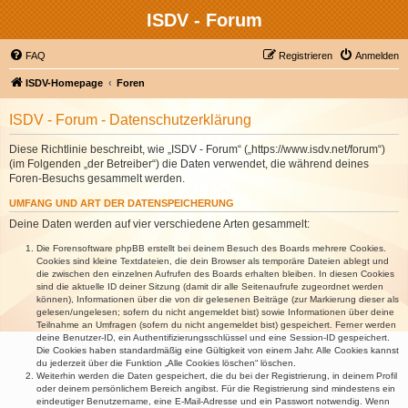
ISDV - Forum
FAQ
Registrieren
Anmelden
ISDV-Homepage
Foren
ISDV - Forum - Datenschutzerklärung
Diese Richtlinie beschreibt, wie „ISDV - Forum“ („https://www.isdv.net/forum“)
(im Folgenden „der Betreiber“) die Daten verwendet, die während deines
Foren-Besuchs gesammelt werden.
UMFANG UND ART DER DATENSPEICHERUNG
Deine Daten werden auf vier verschiedene Arten gesammelt:
Die Forensoftware phpBB erstellt bei deinem Besuch des Boards mehrere Cookies.
Cookies sind kleine Textdateien, die dein Browser als temporäre Dateien ablegt und
die zwischen den einzelnen Aufrufen des Boards erhalten bleiben. In diesen Cookies
sind die aktuelle ID deiner Sitzung (damit dir alle Seitenaufrufe zugeordnet werden
können), Informationen über die von dir gelesenen Beiträge (zur Markierung dieser als
gelesen/ungelesen; sofern du nicht angemeldet bist) sowie Informationen über deine
Teilnahme an Umfragen (sofern du nicht angemeldet bist) gespeichert. Ferner werden
deine Benutzer-ID, ein Authentifizierungsschlüssel und eine Session-ID gespeichert.
Die Cookies haben standardmäßig eine Gültigkeit von einem Jahr. Alle Cookies kannst
du jederzeit über die Funktion „Alle Cookies löschen“ löschen.
Weiterhin werden die Daten gespeichert, die du bei der Registrierung, in deinem Profil
oder deinem persönlichem Bereich angibst. Für die Registrierung sind mindestens ein
eindeutiger Benutzername, eine E-Mail-Adresse und ein Passwort notwendig. Wenn