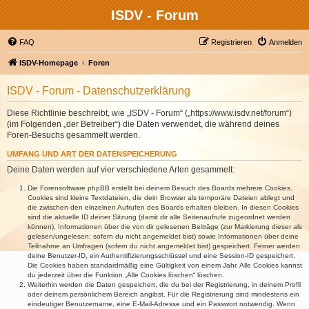
ISDV - Forum
FAQ
Registrieren
Anmelden
ISDV-Homepage
Foren
ISDV - Forum - Datenschutzerklärung
Diese Richtlinie beschreibt, wie „ISDV - Forum“ („https://www.isdv.net/forum“)
(im Folgenden „der Betreiber“) die Daten verwendet, die während deines
Foren-Besuchs gesammelt werden.
UMFANG UND ART DER DATENSPEICHERUNG
Deine Daten werden auf vier verschiedene Arten gesammelt:
Die Forensoftware phpBB erstellt bei deinem Besuch des Boards mehrere Cookies.
Cookies sind kleine Textdateien, die dein Browser als temporäre Dateien ablegt und
die zwischen den einzelnen Aufrufen des Boards erhalten bleiben. In diesen Cookies
sind die aktuelle ID deiner Sitzung (damit dir alle Seitenaufrufe zugeordnet werden
können), Informationen über die von dir gelesenen Beiträge (zur Markierung dieser als
gelesen/ungelesen; sofern du nicht angemeldet bist) sowie Informationen über deine
Teilnahme an Umfragen (sofern du nicht angemeldet bist) gespeichert. Ferner werden
deine Benutzer-ID, ein Authentifizierungsschlüssel und eine Session-ID gespeichert.
Die Cookies haben standardmäßig eine Gültigkeit von einem Jahr. Alle Cookies kannst
du jederzeit über die Funktion „Alle Cookies löschen“ löschen.
Weiterhin werden die Daten gespeichert, die du bei der Registrierung, in deinem Profil
oder deinem persönlichem Bereich angibst. Für die Registrierung sind mindestens ein
eindeutiger Benutzername, eine E-Mail-Adresse und ein Passwort notwendig. Wenn