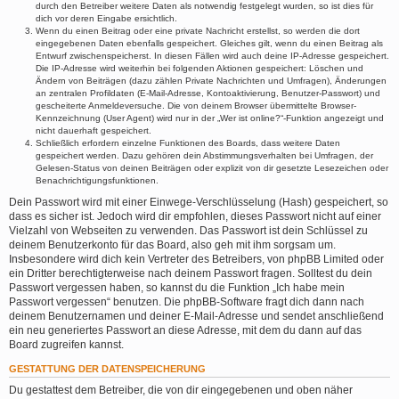
durch den Betreiber weitere Daten als notwendig festgelegt wurden, so ist dies für
dich vor deren Eingabe ersichtlich.
Wenn du einen Beitrag oder eine private Nachricht erstellst, so werden die dort
eingegebenen Daten ebenfalls gespeichert. Gleiches gilt, wenn du einen Beitrag als
Entwurf zwischenspeicherst. In diesen Fällen wird auch deine IP-Adresse gespeichert.
Die IP-Adresse wird weiterhin bei folgenden Aktionen gespeichert: Löschen und
Ändern von Beiträgen (dazu zählen Private Nachrichten und Umfragen), Änderungen
an zentralen Profildaten (E-Mail-Adresse, Kontoaktivierung, Benutzer-Passwort) und
gescheiterte Anmeldeversuche. Die von deinem Browser übermittelte Browser-
Kennzeichnung (User Agent) wird nur in der „Wer ist online?“-Funktion angezeigt und
nicht dauerhaft gespeichert.
Schließlich erfordern einzelne Funktionen des Boards, dass weitere Daten
gespeichert werden. Dazu gehören dein Abstimmungsverhalten bei Umfragen, der
Gelesen-Status von deinen Beiträgen oder explizit von dir gesetzte Lesezeichen oder
Benachrichtigungsfunktionen.
Dein Passwort wird mit einer Einwege-Verschlüsselung (Hash) gespeichert, so
dass es sicher ist. Jedoch wird dir empfohlen, dieses Passwort nicht auf einer
Vielzahl von Webseiten zu verwenden. Das Passwort ist dein Schlüssel zu
deinem Benutzerkonto für das Board, also geh mit ihm sorgsam um.
Insbesondere wird dich kein Vertreter des Betreibers, von phpBB Limited oder
ein Dritter berechtigterweise nach deinem Passwort fragen. Solltest du dein
Passwort vergessen haben, so kannst du die Funktion „Ich habe mein
Passwort vergessen“ benutzen. Die phpBB-Software fragt dich dann nach
deinem Benutzernamen und deiner E-Mail-Adresse und sendet anschließend
ein neu generiertes Passwort an diese Adresse, mit dem du dann auf das
Board zugreifen kannst.
GESTATTUNG DER DATENSPEICHERUNG
Du gestattest dem Betreiber, die von dir eingegebenen und oben näher