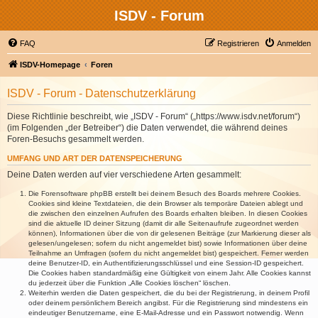
ISDV - Forum
FAQ
Registrieren
Anmelden
ISDV-Homepage
Foren
ISDV - Forum - Datenschutzerklärung
Diese Richtlinie beschreibt, wie „ISDV - Forum“ („https://www.isdv.net/forum“)
(im Folgenden „der Betreiber“) die Daten verwendet, die während deines
Foren-Besuchs gesammelt werden.
UMFANG UND ART DER DATENSPEICHERUNG
Deine Daten werden auf vier verschiedene Arten gesammelt:
Die Forensoftware phpBB erstellt bei deinem Besuch des Boards mehrere Cookies.
Cookies sind kleine Textdateien, die dein Browser als temporäre Dateien ablegt und
die zwischen den einzelnen Aufrufen des Boards erhalten bleiben. In diesen Cookies
sind die aktuelle ID deiner Sitzung (damit dir alle Seitenaufrufe zugeordnet werden
können), Informationen über die von dir gelesenen Beiträge (zur Markierung dieser als
gelesen/ungelesen; sofern du nicht angemeldet bist) sowie Informationen über deine
Teilnahme an Umfragen (sofern du nicht angemeldet bist) gespeichert. Ferner werden
deine Benutzer-ID, ein Authentifizierungsschlüssel und eine Session-ID gespeichert.
Die Cookies haben standardmäßig eine Gültigkeit von einem Jahr. Alle Cookies kannst
du jederzeit über die Funktion „Alle Cookies löschen“ löschen.
Weiterhin werden die Daten gespeichert, die du bei der Registrierung, in deinem Profil
oder deinem persönlichem Bereich angibst. Für die Registrierung sind mindestens ein
eindeutiger Benutzername, eine E-Mail-Adresse und ein Passwort notwendig. Wenn