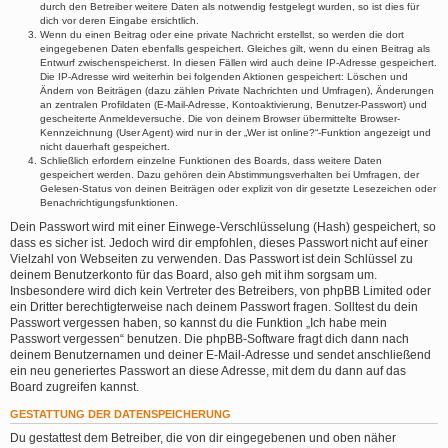
durch den Betreiber weitere Daten als notwendig festgelegt wurden, so ist dies für
dich vor deren Eingabe ersichtlich.
Wenn du einen Beitrag oder eine private Nachricht erstellst, so werden die dort
eingegebenen Daten ebenfalls gespeichert. Gleiches gilt, wenn du einen Beitrag als
Entwurf zwischenspeicherst. In diesen Fällen wird auch deine IP-Adresse gespeichert.
Die IP-Adresse wird weiterhin bei folgenden Aktionen gespeichert: Löschen und
Ändern von Beiträgen (dazu zählen Private Nachrichten und Umfragen), Änderungen
an zentralen Profildaten (E-Mail-Adresse, Kontoaktivierung, Benutzer-Passwort) und
gescheiterte Anmeldeversuche. Die von deinem Browser übermittelte Browser-
Kennzeichnung (User Agent) wird nur in der „Wer ist online?“-Funktion angezeigt und
nicht dauerhaft gespeichert.
Schließlich erfordern einzelne Funktionen des Boards, dass weitere Daten
gespeichert werden. Dazu gehören dein Abstimmungsverhalten bei Umfragen, der
Gelesen-Status von deinen Beiträgen oder explizit von dir gesetzte Lesezeichen oder
Benachrichtigungsfunktionen.
Dein Passwort wird mit einer Einwege-Verschlüsselung (Hash) gespeichert, so
dass es sicher ist. Jedoch wird dir empfohlen, dieses Passwort nicht auf einer
Vielzahl von Webseiten zu verwenden. Das Passwort ist dein Schlüssel zu
deinem Benutzerkonto für das Board, also geh mit ihm sorgsam um.
Insbesondere wird dich kein Vertreter des Betreibers, von phpBB Limited oder
ein Dritter berechtigterweise nach deinem Passwort fragen. Solltest du dein
Passwort vergessen haben, so kannst du die Funktion „Ich habe mein
Passwort vergessen“ benutzen. Die phpBB-Software fragt dich dann nach
deinem Benutzernamen und deiner E-Mail-Adresse und sendet anschließend
ein neu generiertes Passwort an diese Adresse, mit dem du dann auf das
Board zugreifen kannst.
GESTATTUNG DER DATENSPEICHERUNG
Du gestattest dem Betreiber, die von dir eingegebenen und oben näher