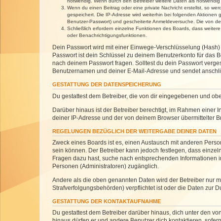
notwendig. Wenn durch den Betreiber weitere Daten als notwendig fe
Wenn du einen Beitrag oder eine private Nachricht erstellst, so we
gespeichert. Die IP-Adresse wird weiterhin bei folgenden Aktionen
Benutzer-Passwort) und gescheiterte Anmeldeversuche. Die von dein
Schließlich erfordern einzelne Funktionen des Boards, dass weite
oder Benachrichtigungsfunktionen.
Dein Passwort wird mit einer Einwege-Verschlüsselung (Hash) g
Passwort ist dein Schlüssel zu deinem Benutzerkonto für das Bo
nach deinem Passwort fragen. Solltest du dein Passwort verg
Benutzernamen und deiner E-Mail-Adresse und sendet anschlie
GESTATTUNG DER DATENSPEICHERUNG
Du gestattest dem Betreiber, die von dir eingegebenen und ob
Darüber hinaus ist der Betreiber berechtigt, im Rahmen einer
deiner IP-Adresse und der von deinem Browser übermittelter B
REGELUNGEN BEZÜGLICH DER WEITERGABE DEINER DATEN
Zweck eines Boards ist es, einen Austausch mit anderen Personen
sein können. Der Betreiber kann jedoch festlegen, dass einzeln
Fragen dazu hast, suche nach entsprechenden Informationen im 
Personen (Administratoren) zugänglich.
Andere als die oben genannten Daten wird der Betreiber nur mit
Strafverfolgungsbehörden) verpflichtet ist oder die Daten zur D
GESTATTUNG DER KONTAKTAUFNAHME
Du gestattest dem Betreiber darüber hinaus, dich unter den von
hinaus dürfen er und andere Benutzer dich kontaktieren, sofern