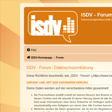
ISDV - Foru
Interessengemeinschaft de
FAQ
ISDV-Homepage
Foren
ISDV - Forum - Datenschutzerklärung
Diese Richtlinie beschreibt, wie „ISDV - Forum“ („https://www
UMFANG UND ART DER DATENSPEICHERUNG
Deine Daten werden auf vier verschiedene Arten gesammelt:
Die Forensoftware phpBB erstellt bei deinem Besuch des Boards meh
diesen Cookies sind die aktuelle ID deiner Sitzung (damit dir alle
bist) sowie Informationen über deine Teilnahme an Umfragen (sofer
standardmäßig eine Gültigkeit von einem Jahr. Alle Cookies kannst d
Weiterhin werden die Daten gespeichert, die du bei der Registrieru