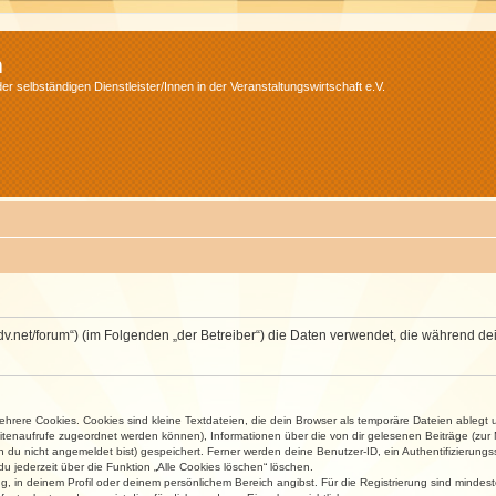
m
r selbständigen Dienstleister/Innen in der Veranstaltungswirtschaft e.V.
.isdv.net/forum“) (im Folgenden „der Betreiber“) die Daten verwendet, die währen
rere Cookies. Cookies sind kleine Textdateien, die dein Browser als temporäre Dateien ablegt 
 Seitenaufrufe zugeordnet werden können), Informationen über die von dir gelesenen Beiträge (zu
n du nicht angemeldet bist) gespeichert. Ferner werden deine Benutzer-ID, ein Authentifizierung
u jederzeit über die Funktion „Alle Cookies löschen“ löschen.
ng, in deinem Profil oder deinem persönlichem Bereich angibst. Für die Registrierung sind mind