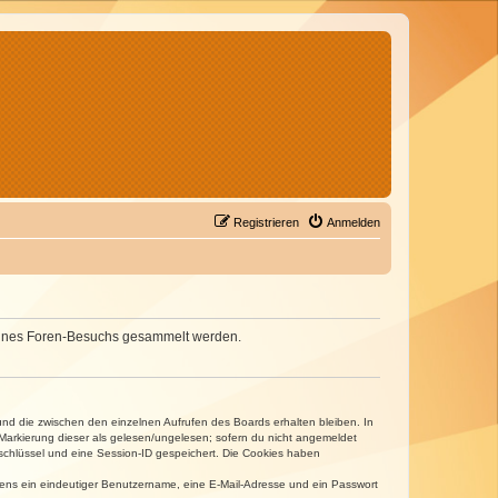
Registrieren
Anmelden
d deines Foren-Besuchs gesammelt werden.
und die zwischen den einzelnen Aufrufen des Boards erhalten bleiben. In
r Markierung dieser als gelesen/ungelesen; sofern du nicht angemeldet
sschlüssel und eine Session-ID gespeichert. Die Cookies haben
estens ein eindeutiger Benutzername, eine E-Mail-Adresse und ein Passwort