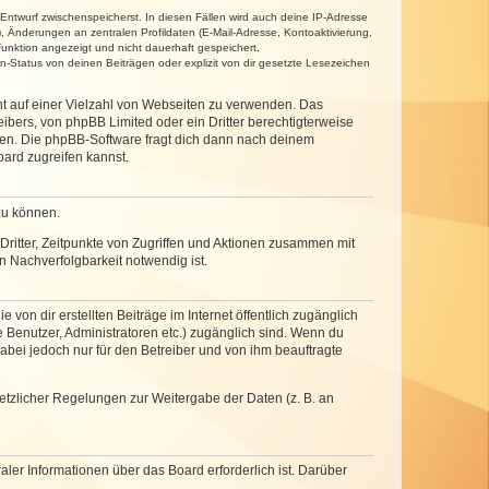
 Entwurf zwischenspeicherst. In diesen Fällen wird auch deine IP-Adresse
, Änderungen an zentralen Profildaten (E-Mail-Adresse, Kontoaktivierung,
unktion angezeigt und nicht dauerhaft gespeichert.
-Status von deinen Beiträgen oder explizit von dir gesetzte Lesezeichen
cht auf einer Vielzahl von Webseiten zu verwenden. Das
ibers, von phpBB Limited oder ein Dritter berechtigterweise
zen. Die phpBB-Software fragt dich dann nach deinem
ard zugreifen kannst.
zu können.
ritter, Zeitpunkte von Zugriffen und Aktionen zusammen mit
 Nachverfolgbarkeit notwendig ist.
von dir erstellten Beiträge im Internet öffentlich zugänglich
e Benutzer, Administratoren etc.) zugänglich sind. Wenn du
abei jedoch nur für den Betreiber und von ihm beauftragte
setzlicher Regelungen zur Weitergabe der Daten (z. B. an
ler Informationen über das Board erforderlich ist. Darüber