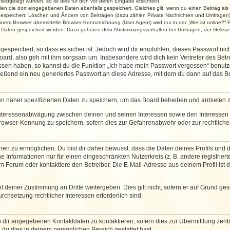
stgelegt wurden, so ist dies für dich vor deren Eingabe ersichtlich.
rden die dort eingegebenen Daten ebenfalls gespeichert. Gleiches gilt, wenn du einen Beitrag als
 gespeichert: Löschen und Ändern von Beiträgen (dazu zählen Private Nachrichten und Umfragen)
em Browser übermittelte Browser-Kennzeichnung (User Agent) wird nur in der „Wer ist online?“-F
re Daten gespeichert werden. Dazu gehören dein Abstimmungsverhalten bei Umfragen, der Gelesen
espeichert, so dass es sicher ist. Jedoch wird dir empfohlen, dieses Passwort ni
ard, also geh mit ihm sorgsam um. Insbesondere wird dich kein Vertreter des Betre
essen haben, so kannst du die Funktion „Ich habe mein Passwort vergessen“ benut
ßend ein neu generiertes Passwort an diese Adresse, mit dem du dann auf das Bo
en näher spezifizierten Daten zu speichern, um das Board betreiben und anbieten 
 Interessenabwägung zwischen deinen und seinen Interessen sowie den Interessen D
rowser-Kennung zu speichern, sofern dies zur Gefahrenabwehr oder zur rechtlichen
 zu ermöglichen. Du bist dir daher bewusst, dass die Daten deines Profils und die 
e Informationen nur für einen eingeschränkten Nutzerkreis (z. B. andere registriert
Forum oder kontaktiere den Betreiber. Die E-Mail-Adresse aus deinem Profil ist d
 deiner Zustimmung an Dritte weitergeben. Dies gilt nicht, sofern er auf Grund ge
urchsetzung rechtlicher Interessen erforderlich sind.
 dir angegebenen Kontaktdaten zu kontaktieren, sofern dies zur Übermittlung zentra
 du dies in deinem persönlichen Bereich gestattet hast.