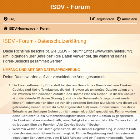
ISDV - Forum
FAQ
Registrieren
Anmelden
ISDV-Homepage
Foren
ISDV - Forum - Datenschutzerklärung
Diese Richtlinie beschreibt, wie „ISDV - Forum“ („https://www.isdv.net/forum“)
(im Folgenden „der Betreiber“) die Daten verwendet, die während deines
Foren-Besuchs gesammelt werden.
UMFANG UND ART DER DATENSPEICHERUNG
Deine Daten werden auf vier verschiedene Arten gesammelt:
Die Forensoftware phpBB erstellt bei deinem Besuch des Boards mehrere Cookies.
Cookies sind kleine Textdateien, die dein Browser als temporäre Dateien ablegt und
die zwischen den einzelnen Aufrufen des Boards erhalten bleiben. In diesen Cookies
sind die aktuelle ID deiner Sitzung (damit dir alle Seitenaufrufe zugeordnet werden
können), Informationen über die von dir gelesenen Beiträge (zur Markierung dieser als
gelesen/ungelesen; sofern du nicht angemeldet bist) sowie Informationen über deine
Teilnahme an Umfragen (sofern du nicht angemeldet bist) gespeichert. Ferner werden
deine Benutzer-ID, ein Authentifizierungsschlüssel und eine Session-ID gespeichert.
Die Cookies haben standardmäßig eine Gültigkeit von einem Jahr. Alle Cookies kannst
du jederzeit über die Funktion „Alle Cookies löschen“ löschen.
Weiterhin werden die Daten gespeichert, die du bei der Registrierung, in deinem Profil
oder deinem persönlichem Bereich angibst. Für die Registrierung sind mindestens ein
eindeutiger Benutzername, eine E-Mail-Adresse und ein Passwort notwendig. Wenn