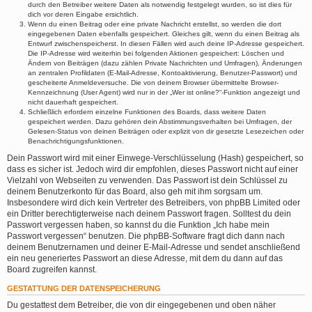
durch den Betreiber weitere Daten als notwendig festgelegt wurden, so ist dies für
dich vor deren Eingabe ersichtlich.
Wenn du einen Beitrag oder eine private Nachricht erstellst, so werden die dort
eingegebenen Daten ebenfalls gespeichert. Gleiches gilt, wenn du einen Beitrag als
Entwurf zwischenspeicherst. In diesen Fällen wird auch deine IP-Adresse gespeichert.
Die IP-Adresse wird weiterhin bei folgenden Aktionen gespeichert: Löschen und
Ändern von Beiträgen (dazu zählen Private Nachrichten und Umfragen), Änderungen
an zentralen Profildaten (E-Mail-Adresse, Kontoaktivierung, Benutzer-Passwort) und
gescheiterte Anmeldeversuche. Die von deinem Browser übermittelte Browser-
Kennzeichnung (User Agent) wird nur in der „Wer ist online?“-Funktion angezeigt und
nicht dauerhaft gespeichert.
Schließlich erfordern einzelne Funktionen des Boards, dass weitere Daten
gespeichert werden. Dazu gehören dein Abstimmungsverhalten bei Umfragen, der
Gelesen-Status von deinen Beiträgen oder explizit von dir gesetzte Lesezeichen oder
Benachrichtigungsfunktionen.
Dein Passwort wird mit einer Einwege-Verschlüsselung (Hash) gespeichert, so
dass es sicher ist. Jedoch wird dir empfohlen, dieses Passwort nicht auf einer
Vielzahl von Webseiten zu verwenden. Das Passwort ist dein Schlüssel zu
deinem Benutzerkonto für das Board, also geh mit ihm sorgsam um.
Insbesondere wird dich kein Vertreter des Betreibers, von phpBB Limited oder
ein Dritter berechtigterweise nach deinem Passwort fragen. Solltest du dein
Passwort vergessen haben, so kannst du die Funktion „Ich habe mein
Passwort vergessen“ benutzen. Die phpBB-Software fragt dich dann nach
deinem Benutzernamen und deiner E-Mail-Adresse und sendet anschließend
ein neu generiertes Passwort an diese Adresse, mit dem du dann auf das
Board zugreifen kannst.
GESTATTUNG DER DATENSPEICHERUNG
Du gestattest dem Betreiber, die von dir eingegebenen und oben näher