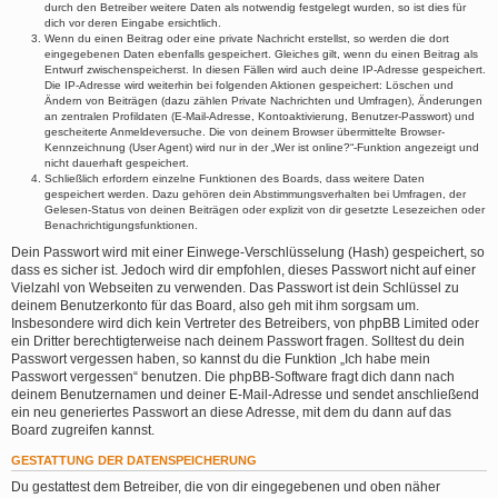
durch den Betreiber weitere Daten als notwendig festgelegt wurden, so ist dies für
dich vor deren Eingabe ersichtlich.
Wenn du einen Beitrag oder eine private Nachricht erstellst, so werden die dort
eingegebenen Daten ebenfalls gespeichert. Gleiches gilt, wenn du einen Beitrag als
Entwurf zwischenspeicherst. In diesen Fällen wird auch deine IP-Adresse gespeichert.
Die IP-Adresse wird weiterhin bei folgenden Aktionen gespeichert: Löschen und
Ändern von Beiträgen (dazu zählen Private Nachrichten und Umfragen), Änderungen
an zentralen Profildaten (E-Mail-Adresse, Kontoaktivierung, Benutzer-Passwort) und
gescheiterte Anmeldeversuche. Die von deinem Browser übermittelte Browser-
Kennzeichnung (User Agent) wird nur in der „Wer ist online?“-Funktion angezeigt und
nicht dauerhaft gespeichert.
Schließlich erfordern einzelne Funktionen des Boards, dass weitere Daten
gespeichert werden. Dazu gehören dein Abstimmungsverhalten bei Umfragen, der
Gelesen-Status von deinen Beiträgen oder explizit von dir gesetzte Lesezeichen oder
Benachrichtigungsfunktionen.
Dein Passwort wird mit einer Einwege-Verschlüsselung (Hash) gespeichert, so
dass es sicher ist. Jedoch wird dir empfohlen, dieses Passwort nicht auf einer
Vielzahl von Webseiten zu verwenden. Das Passwort ist dein Schlüssel zu
deinem Benutzerkonto für das Board, also geh mit ihm sorgsam um.
Insbesondere wird dich kein Vertreter des Betreibers, von phpBB Limited oder
ein Dritter berechtigterweise nach deinem Passwort fragen. Solltest du dein
Passwort vergessen haben, so kannst du die Funktion „Ich habe mein
Passwort vergessen“ benutzen. Die phpBB-Software fragt dich dann nach
deinem Benutzernamen und deiner E-Mail-Adresse und sendet anschließend
ein neu generiertes Passwort an diese Adresse, mit dem du dann auf das
Board zugreifen kannst.
GESTATTUNG DER DATENSPEICHERUNG
Du gestattest dem Betreiber, die von dir eingegebenen und oben näher