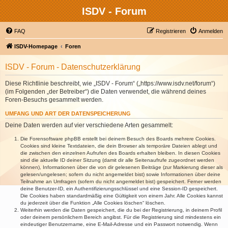
ISDV - Forum
FAQ
Registrieren
Anmelden
ISDV-Homepage
Foren
ISDV - Forum - Datenschutzerklärung
Diese Richtlinie beschreibt, wie „ISDV - Forum“ („https://www.isdv.net/forum“)
(im Folgenden „der Betreiber“) die Daten verwendet, die während deines
Foren-Besuchs gesammelt werden.
UMFANG UND ART DER DATENSPEICHERUNG
Deine Daten werden auf vier verschiedene Arten gesammelt:
Die Forensoftware phpBB erstellt bei deinem Besuch des Boards mehrere Cookies.
Cookies sind kleine Textdateien, die dein Browser als temporäre Dateien ablegt und
die zwischen den einzelnen Aufrufen des Boards erhalten bleiben. In diesen Cookies
sind die aktuelle ID deiner Sitzung (damit dir alle Seitenaufrufe zugeordnet werden
können), Informationen über die von dir gelesenen Beiträge (zur Markierung dieser als
gelesen/ungelesen; sofern du nicht angemeldet bist) sowie Informationen über deine
Teilnahme an Umfragen (sofern du nicht angemeldet bist) gespeichert. Ferner werden
deine Benutzer-ID, ein Authentifizierungsschlüssel und eine Session-ID gespeichert.
Die Cookies haben standardmäßig eine Gültigkeit von einem Jahr. Alle Cookies kannst
du jederzeit über die Funktion „Alle Cookies löschen“ löschen.
Weiterhin werden die Daten gespeichert, die du bei der Registrierung, in deinem Profil
oder deinem persönlichem Bereich angibst. Für die Registrierung sind mindestens ein
eindeutiger Benutzername, eine E-Mail-Adresse und ein Passwort notwendig. Wenn