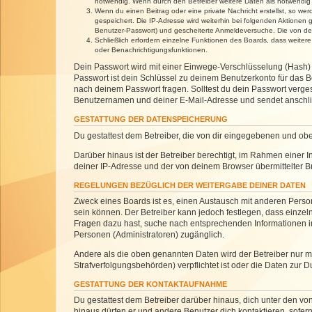
notwendig. Wenn durch den Betreiber weitere Daten als notwendig fe
Wenn du einen Beitrag oder eine private Nachricht erstellst, so we
gespeichert. Die IP-Adresse wird weiterhin bei folgenden Aktionen
Benutzer-Passwort) und gescheiterte Anmeldeversuche. Die von dein
Schließlich erfordern einzelne Funktionen des Boards, dass weite
oder Benachrichtigungsfunktionen.
Dein Passwort wird mit einer Einwege-Verschlüsselung (Hash) g
Passwort ist dein Schlüssel zu deinem Benutzerkonto für das Bo
nach deinem Passwort fragen. Solltest du dein Passwort verg
Benutzernamen und deiner E-Mail-Adresse und sendet anschlie
GESTATTUNG DER DATENSPEICHERUNG
Du gestattest dem Betreiber, die von dir eingegebenen und ob
Darüber hinaus ist der Betreiber berechtigt, im Rahmen einer
deiner IP-Adresse und der von deinem Browser übermittelter B
REGELUNGEN BEZÜGLICH DER WEITERGABE DEINER DATEN
Zweck eines Boards ist es, einen Austausch mit anderen Personen
sein können. Der Betreiber kann jedoch festlegen, dass einzeln
Fragen dazu hast, suche nach entsprechenden Informationen im 
Personen (Administratoren) zugänglich.
Andere als die oben genannten Daten wird der Betreiber nur mit
Strafverfolgungsbehörden) verpflichtet ist oder die Daten zur D
GESTATTUNG DER KONTAKTAUFNAHME
Du gestattest dem Betreiber darüber hinaus, dich unter den von
hinaus dürfen er und andere Benutzer dich kontaktieren, sofern