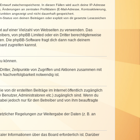
 Entwurf zwischenspeicherst. In diesen Fällen wird auch deine IP-Adresse
, Änderungen an zentralen Profildaten (E-Mail-Adresse, Kontoaktivierung,
unktion angezeigt und nicht dauerhaft gespeichert.
-Status von deinen Beiträgen oder explizit von dir gesetzte Lesezeichen
cht auf einer Vielzahl von Webseiten zu verwenden. Das
ibers, von phpBB Limited oder ein Dritter berechtigterweise
zen. Die phpBB-Software fragt dich dann nach deinem
ard zugreifen kannst.
zu können.
ritter, Zeitpunkte von Zugriffen und Aktionen zusammen mit
 Nachverfolgbarkeit notwendig ist.
von dir erstellten Beiträge im Internet öffentlich zugänglich
e Benutzer, Administratoren etc.) zugänglich sind. Wenn du
abei jedoch nur für den Betreiber und von ihm beauftragte
setzlicher Regelungen zur Weitergabe der Daten (z. B. an
ler Informationen über das Board erforderlich ist. Darüber