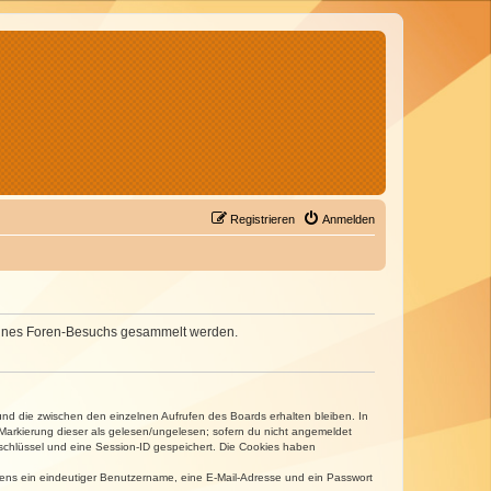
Registrieren
Anmelden
d deines Foren-Besuchs gesammelt werden.
und die zwischen den einzelnen Aufrufen des Boards erhalten bleiben. In
r Markierung dieser als gelesen/ungelesen; sofern du nicht angemeldet
sschlüssel und eine Session-ID gespeichert. Die Cookies haben
estens ein eindeutiger Benutzername, eine E-Mail-Adresse und ein Passwort