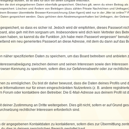
stgelegt wurden, so ist dies für dich vor deren Eingabe ersichtlich.
rden die dort eingegebenen Daten ebenfalls gespeichert. Gleiches gilt, wenn du einen Beitrag als
 gespeichert: Löschen und Ändern von Beiträgen (dazu zählen Private Nachrichten und Umfragen)
em Browser übermittelte Browser-Kennzeichnung (User Agent) wird nur in der „Wer ist online?“-F
re Daten gespeichert werden. Dazu gehören dein Abstimmungsverhalten bei Umfragen, der Gelesen
espeichert, so dass es sicher ist. Jedoch wird dir empfohlen, dieses Passwort ni
ard, also geh mit ihm sorgsam um. Insbesondere wird dich kein Vertreter des Betre
essen haben, so kannst du die Funktion „Ich habe mein Passwort vergessen“ benut
ßend ein neu generiertes Passwort an diese Adresse, mit dem du dann auf das Bo
en näher spezifizierten Daten zu speichern, um das Board betreiben und anbieten 
 Interessenabwägung zwischen deinen und seinen Interessen sowie den Interessen D
rowser-Kennung zu speichern, sofern dies zur Gefahrenabwehr oder zur rechtlichen
 zu ermöglichen. Du bist dir daher bewusst, dass die Daten deines Profils und die 
e Informationen nur für einen eingeschränkten Nutzerkreis (z. B. andere registriert
Forum oder kontaktiere den Betreiber. Die E-Mail-Adresse aus deinem Profil ist d
 deiner Zustimmung an Dritte weitergeben. Dies gilt nicht, sofern er auf Grund ge
urchsetzung rechtlicher Interessen erforderlich sind.
 dir angegebenen Kontaktdaten zu kontaktieren, sofern dies zur Übermittlung zentra
 du dies in deinem persönlichen Bereich gestattet hast.