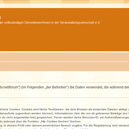
m
r selbständigen Dienstleister/Innen in der Veranstaltungswirtschaft e.V.
.isdv.net/forum“) (im Folgenden „der Betreiber“) die Daten verwendet, die währen
rere Cookies. Cookies sind kleine Textdateien, die dein Browser als temporäre Dateien ablegt 
 Seitenaufrufe zugeordnet werden können), Informationen über die von dir gelesenen Beiträge (zu
n du nicht angemeldet bist) gespeichert. Ferner werden deine Benutzer-ID, ein Authentifizierung
u jederzeit über die Funktion „Alle Cookies löschen“ löschen.
ng, in deinem Profil oder deinem persönlichem Bereich angibst. Für die Registrierung sind mind