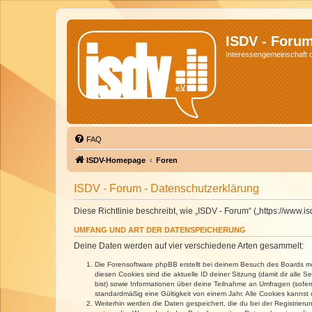
ISDV - Foru
Interessengemeinschaft de
FAQ
ISDV-Homepage
Foren
ISDV - Forum - Datenschutzerklärung
Diese Richtlinie beschreibt, wie „ISDV - Forum“ („https://www
UMFANG UND ART DER DATENSPEICHERUNG
Deine Daten werden auf vier verschiedene Arten gesammelt:
Die Forensoftware phpBB erstellt bei deinem Besuch des Boards meh
diesen Cookies sind die aktuelle ID deiner Sitzung (damit dir alle
bist) sowie Informationen über deine Teilnahme an Umfragen (sofer
standardmäßig eine Gültigkeit von einem Jahr. Alle Cookies kannst d
Weiterhin werden die Daten gespeichert, die du bei der Registrieru