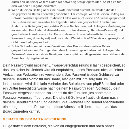
durch den Betreiber weitere Daten als notwendig festgelegt wurden, so ist dies für
dich vor deren Eingabe ersichtlich.
Wenn du einen Beitrag oder eine private Nachricht erstellst, so werden die dort
eingegebenen Daten ebenfalls gespeichert. Gleiches gilt, wenn du einen Beitrag als
Entwurf zwischenspeicherst. In diesen Fällen wird auch deine IP-Adresse gespeichert.
Die IP-Adresse wird weiterhin bei folgenden Aktionen gespeichert: Löschen und
Ändern von Beiträgen (dazu zählen Private Nachrichten und Umfragen), Änderungen
an zentralen Profildaten (E-Mail-Adresse, Kontoaktivierung, Benutzer-Passwort) und
gescheiterte Anmeldeversuche. Die von deinem Browser übermittelte Browser-
Kennzeichnung (User Agent) wird nur in der „Wer ist online?“-Funktion angezeigt und
nicht dauerhaft gespeichert.
Schließlich erfordern einzelne Funktionen des Boards, dass weitere Daten
gespeichert werden. Dazu gehören dein Abstimmungsverhalten bei Umfragen, der
Gelesen-Status von deinen Beiträgen oder explizit von dir gesetzte Lesezeichen oder
Benachrichtigungsfunktionen.
Dein Passwort wird mit einer Einwege-Verschlüsselung (Hash) gespeichert, so
dass es sicher ist. Jedoch wird dir empfohlen, dieses Passwort nicht auf einer
Vielzahl von Webseiten zu verwenden. Das Passwort ist dein Schlüssel zu
deinem Benutzerkonto für das Board, also geh mit ihm sorgsam um.
Insbesondere wird dich kein Vertreter des Betreibers, von phpBB Limited oder
ein Dritter berechtigterweise nach deinem Passwort fragen. Solltest du dein
Passwort vergessen haben, so kannst du die Funktion „Ich habe mein
Passwort vergessen“ benutzen. Die phpBB-Software fragt dich dann nach
deinem Benutzernamen und deiner E-Mail-Adresse und sendet anschließend
ein neu generiertes Passwort an diese Adresse, mit dem du dann auf das
Board zugreifen kannst.
GESTATTUNG DER DATENSPEICHERUNG
Du gestattest dem Betreiber, die von dir eingegebenen und oben näher