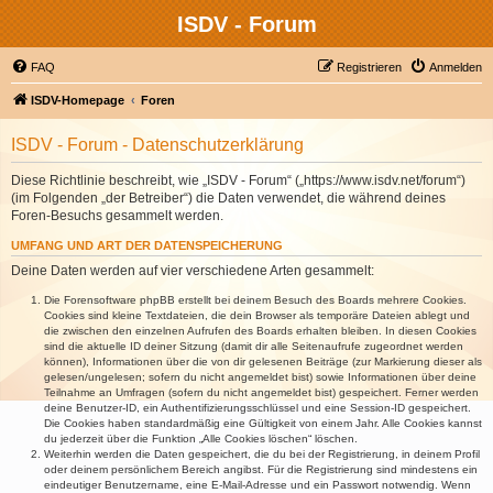
ISDV - Forum
FAQ
Registrieren
Anmelden
ISDV-Homepage
Foren
ISDV - Forum - Datenschutzerklärung
Diese Richtlinie beschreibt, wie „ISDV - Forum“ („https://www.isdv.net/forum“)
(im Folgenden „der Betreiber“) die Daten verwendet, die während deines
Foren-Besuchs gesammelt werden.
UMFANG UND ART DER DATENSPEICHERUNG
Deine Daten werden auf vier verschiedene Arten gesammelt:
Die Forensoftware phpBB erstellt bei deinem Besuch des Boards mehrere Cookies.
Cookies sind kleine Textdateien, die dein Browser als temporäre Dateien ablegt und
die zwischen den einzelnen Aufrufen des Boards erhalten bleiben. In diesen Cookies
sind die aktuelle ID deiner Sitzung (damit dir alle Seitenaufrufe zugeordnet werden
können), Informationen über die von dir gelesenen Beiträge (zur Markierung dieser als
gelesen/ungelesen; sofern du nicht angemeldet bist) sowie Informationen über deine
Teilnahme an Umfragen (sofern du nicht angemeldet bist) gespeichert. Ferner werden
deine Benutzer-ID, ein Authentifizierungsschlüssel und eine Session-ID gespeichert.
Die Cookies haben standardmäßig eine Gültigkeit von einem Jahr. Alle Cookies kannst
du jederzeit über die Funktion „Alle Cookies löschen“ löschen.
Weiterhin werden die Daten gespeichert, die du bei der Registrierung, in deinem Profil
oder deinem persönlichem Bereich angibst. Für die Registrierung sind mindestens ein
eindeutiger Benutzername, eine E-Mail-Adresse und ein Passwort notwendig. Wenn