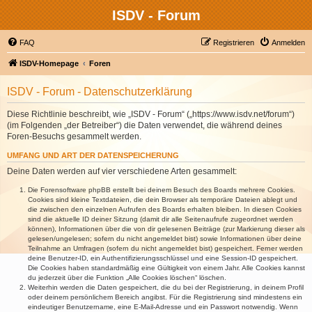
ISDV - Forum
FAQ
Registrieren
Anmelden
ISDV-Homepage
Foren
ISDV - Forum - Datenschutzerklärung
Diese Richtlinie beschreibt, wie „ISDV - Forum“ („https://www.isdv.net/forum“)
(im Folgenden „der Betreiber“) die Daten verwendet, die während deines
Foren-Besuchs gesammelt werden.
UMFANG UND ART DER DATENSPEICHERUNG
Deine Daten werden auf vier verschiedene Arten gesammelt:
Die Forensoftware phpBB erstellt bei deinem Besuch des Boards mehrere Cookies.
Cookies sind kleine Textdateien, die dein Browser als temporäre Dateien ablegt und
die zwischen den einzelnen Aufrufen des Boards erhalten bleiben. In diesen Cookies
sind die aktuelle ID deiner Sitzung (damit dir alle Seitenaufrufe zugeordnet werden
können), Informationen über die von dir gelesenen Beiträge (zur Markierung dieser als
gelesen/ungelesen; sofern du nicht angemeldet bist) sowie Informationen über deine
Teilnahme an Umfragen (sofern du nicht angemeldet bist) gespeichert. Ferner werden
deine Benutzer-ID, ein Authentifizierungsschlüssel und eine Session-ID gespeichert.
Die Cookies haben standardmäßig eine Gültigkeit von einem Jahr. Alle Cookies kannst
du jederzeit über die Funktion „Alle Cookies löschen“ löschen.
Weiterhin werden die Daten gespeichert, die du bei der Registrierung, in deinem Profil
oder deinem persönlichem Bereich angibst. Für die Registrierung sind mindestens ein
eindeutiger Benutzername, eine E-Mail-Adresse und ein Passwort notwendig. Wenn