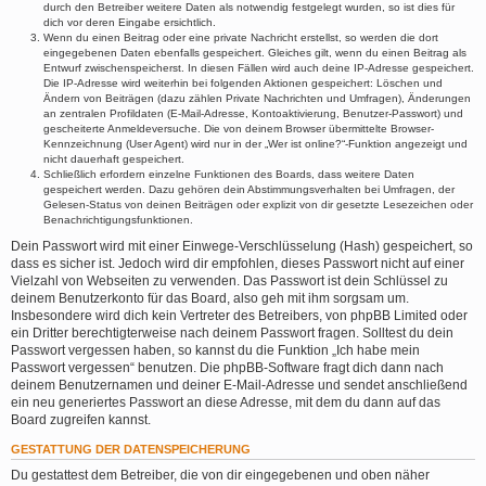
durch den Betreiber weitere Daten als notwendig festgelegt wurden, so ist dies für
dich vor deren Eingabe ersichtlich.
Wenn du einen Beitrag oder eine private Nachricht erstellst, so werden die dort
eingegebenen Daten ebenfalls gespeichert. Gleiches gilt, wenn du einen Beitrag als
Entwurf zwischenspeicherst. In diesen Fällen wird auch deine IP-Adresse gespeichert.
Die IP-Adresse wird weiterhin bei folgenden Aktionen gespeichert: Löschen und
Ändern von Beiträgen (dazu zählen Private Nachrichten und Umfragen), Änderungen
an zentralen Profildaten (E-Mail-Adresse, Kontoaktivierung, Benutzer-Passwort) und
gescheiterte Anmeldeversuche. Die von deinem Browser übermittelte Browser-
Kennzeichnung (User Agent) wird nur in der „Wer ist online?“-Funktion angezeigt und
nicht dauerhaft gespeichert.
Schließlich erfordern einzelne Funktionen des Boards, dass weitere Daten
gespeichert werden. Dazu gehören dein Abstimmungsverhalten bei Umfragen, der
Gelesen-Status von deinen Beiträgen oder explizit von dir gesetzte Lesezeichen oder
Benachrichtigungsfunktionen.
Dein Passwort wird mit einer Einwege-Verschlüsselung (Hash) gespeichert, so
dass es sicher ist. Jedoch wird dir empfohlen, dieses Passwort nicht auf einer
Vielzahl von Webseiten zu verwenden. Das Passwort ist dein Schlüssel zu
deinem Benutzerkonto für das Board, also geh mit ihm sorgsam um.
Insbesondere wird dich kein Vertreter des Betreibers, von phpBB Limited oder
ein Dritter berechtigterweise nach deinem Passwort fragen. Solltest du dein
Passwort vergessen haben, so kannst du die Funktion „Ich habe mein
Passwort vergessen“ benutzen. Die phpBB-Software fragt dich dann nach
deinem Benutzernamen und deiner E-Mail-Adresse und sendet anschließend
ein neu generiertes Passwort an diese Adresse, mit dem du dann auf das
Board zugreifen kannst.
GESTATTUNG DER DATENSPEICHERUNG
Du gestattest dem Betreiber, die von dir eingegebenen und oben näher