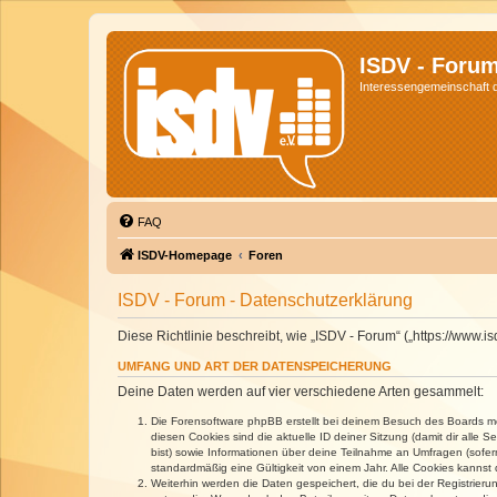
ISDV - Foru
Interessengemeinschaft de
FAQ
ISDV-Homepage
Foren
ISDV - Forum - Datenschutzerklärung
Diese Richtlinie beschreibt, wie „ISDV - Forum“ („https://www
UMFANG UND ART DER DATENSPEICHERUNG
Deine Daten werden auf vier verschiedene Arten gesammelt:
Die Forensoftware phpBB erstellt bei deinem Besuch des Boards meh
diesen Cookies sind die aktuelle ID deiner Sitzung (damit dir alle
bist) sowie Informationen über deine Teilnahme an Umfragen (sofer
standardmäßig eine Gültigkeit von einem Jahr. Alle Cookies kannst d
Weiterhin werden die Daten gespeichert, die du bei der Registrieru