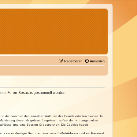
Registrieren
Anmelden
d deines Foren-Besuchs gesammelt werden.
und die zwischen den einzelnen Aufrufen des Boards erhalten bleiben. In
r Markierung dieser als gelesen/ungelesen; sofern du nicht angemeldet
sschlüssel und eine Session-ID gespeichert. Die Cookies haben
estens ein eindeutiger Benutzername, eine E-Mail-Adresse und ein Passwort