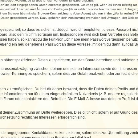
stgelegt wurden, so ist dies für dich vor deren Eingabe ersichtlich.
rden die dort eingegebenen Daten ebenfalls gespeichert. Gleiches gilt, wenn du einen Beitrag als
 gespeichert: Löschen und Ändern von Beiträgen (dazu zählen Private Nachrichten und Umfragen)
em Browser übermittelte Browser-Kennzeichnung (User Agent) wird nur in der „Wer ist online?“-F
re Daten gespeichert werden. Dazu gehören dein Abstimmungsverhalten bei Umfragen, der Gelesen
espeichert, so dass es sicher ist. Jedoch wird dir empfohlen, dieses Passwort ni
ard, also geh mit ihm sorgsam um. Insbesondere wird dich kein Vertreter des Betre
essen haben, so kannst du die Funktion „Ich habe mein Passwort vergessen“ benut
ßend ein neu generiertes Passwort an diese Adresse, mit dem du dann auf das Bo
en näher spezifizierten Daten zu speichern, um das Board betreiben und anbieten 
 Interessenabwägung zwischen deinen und seinen Interessen sowie den Interessen D
rowser-Kennung zu speichern, sofern dies zur Gefahrenabwehr oder zur rechtlichen
 zu ermöglichen. Du bist dir daher bewusst, dass die Daten deines Profils und die 
e Informationen nur für einen eingeschränkten Nutzerkreis (z. B. andere registriert
Forum oder kontaktiere den Betreiber. Die E-Mail-Adresse aus deinem Profil ist d
 deiner Zustimmung an Dritte weitergeben. Dies gilt nicht, sofern er auf Grund ge
urchsetzung rechtlicher Interessen erforderlich sind.
 dir angegebenen Kontaktdaten zu kontaktieren, sofern dies zur Übermittlung zentra
 du dies in deinem persönlichen Bereich gestattet hast.