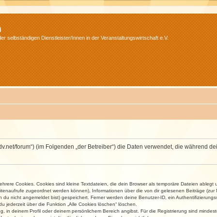
m
r selbständigen Dienstleister/Innen in der Veranstaltungswirtschaft e.V.
.isdv.net/forum“) (im Folgenden „der Betreiber“) die Daten verwendet, die währen
rere Cookies. Cookies sind kleine Textdateien, die dein Browser als temporäre Dateien ablegt 
 Seitenaufrufe zugeordnet werden können), Informationen über die von dir gelesenen Beiträge (zu
n du nicht angemeldet bist) gespeichert. Ferner werden deine Benutzer-ID, ein Authentifizierung
u jederzeit über die Funktion „Alle Cookies löschen“ löschen.
ng, in deinem Profil oder deinem persönlichem Bereich angibst. Für die Registrierung sind mind