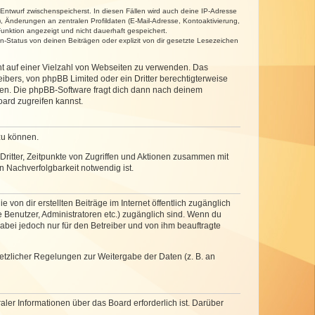
 Entwurf zwischenspeicherst. In diesen Fällen wird auch deine IP-Adresse
, Änderungen an zentralen Profildaten (E-Mail-Adresse, Kontoaktivierung,
unktion angezeigt und nicht dauerhaft gespeichert.
-Status von deinen Beiträgen oder explizit von dir gesetzte Lesezeichen
cht auf einer Vielzahl von Webseiten zu verwenden. Das
ibers, von phpBB Limited oder ein Dritter berechtigterweise
zen. Die phpBB-Software fragt dich dann nach deinem
ard zugreifen kannst.
zu können.
ritter, Zeitpunkte von Zugriffen und Aktionen zusammen mit
 Nachverfolgbarkeit notwendig ist.
von dir erstellten Beiträge im Internet öffentlich zugänglich
e Benutzer, Administratoren etc.) zugänglich sind. Wenn du
abei jedoch nur für den Betreiber und von ihm beauftragte
setzlicher Regelungen zur Weitergabe der Daten (z. B. an
ler Informationen über das Board erforderlich ist. Darüber