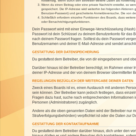
notwendig. Wenn durch den Betreiber weitere Daten als notwendig fe
Wenn du einen Beitrag oder eine private Nachricht erstellst, so we
gespeichert. Die IP-Adresse wird weiterhin bei folgenden Aktionen
Benutzer-Passwort) und gescheiterte Anmeldeversuche. Die von dein
Schließlich erfordern einzelne Funktionen des Boards, dass weite
oder Benachrichtigungsfunktionen.
Dein Passwort wird mit einer Einwege-Verschlüsselung (Hash) g
Passwort ist dein Schlüssel zu deinem Benutzerkonto für das Bo
nach deinem Passwort fragen. Solltest du dein Passwort verg
Benutzernamen und deiner E-Mail-Adresse und sendet anschlie
GESTATTUNG DER DATENSPEICHERUNG
Du gestattest dem Betreiber, die von dir eingegebenen und ob
Darüber hinaus ist der Betreiber berechtigt, im Rahmen einer
deiner IP-Adresse und der von deinem Browser übermittelter B
REGELUNGEN BEZÜGLICH DER WEITERGABE DEINER DATEN
Zweck eines Boards ist es, einen Austausch mit anderen Personen
sein können. Der Betreiber kann jedoch festlegen, dass einzeln
Fragen dazu hast, suche nach entsprechenden Informationen im 
Personen (Administratoren) zugänglich.
Andere als die oben genannten Daten wird der Betreiber nur mit
Strafverfolgungsbehörden) verpflichtet ist oder die Daten zur D
GESTATTUNG DER KONTAKTAUFNAHME
Du gestattest dem Betreiber darüber hinaus, dich unter den von
hinaus dürfen er und andere Benutzer dich kontaktieren, sofern