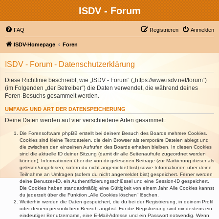
ISDV - Forum
FAQ
Registrieren
Anmelden
ISDV-Homepage
Foren
ISDV - Forum - Datenschutzerklärung
Diese Richtlinie beschreibt, wie „ISDV - Forum“ („https://www.isdv.net/forum“)
(im Folgenden „der Betreiber“) die Daten verwendet, die während deines
Foren-Besuchs gesammelt werden.
UMFANG UND ART DER DATENSPEICHERUNG
Deine Daten werden auf vier verschiedene Arten gesammelt:
Die Forensoftware phpBB erstellt bei deinem Besuch des Boards mehrere Cookies.
Cookies sind kleine Textdateien, die dein Browser als temporäre Dateien ablegt und
die zwischen den einzelnen Aufrufen des Boards erhalten bleiben. In diesen Cookies
sind die aktuelle ID deiner Sitzung (damit dir alle Seitenaufrufe zugeordnet werden
können), Informationen über die von dir gelesenen Beiträge (zur Markierung dieser als
gelesen/ungelesen; sofern du nicht angemeldet bist) sowie Informationen über deine
Teilnahme an Umfragen (sofern du nicht angemeldet bist) gespeichert. Ferner werden
deine Benutzer-ID, ein Authentifizierungsschlüssel und eine Session-ID gespeichert.
Die Cookies haben standardmäßig eine Gültigkeit von einem Jahr. Alle Cookies kannst
du jederzeit über die Funktion „Alle Cookies löschen“ löschen.
Weiterhin werden die Daten gespeichert, die du bei der Registrierung, in deinem Profil
oder deinem persönlichem Bereich angibst. Für die Registrierung sind mindestens ein
eindeutiger Benutzername, eine E-Mail-Adresse und ein Passwort notwendig. Wenn