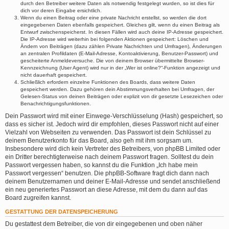
durch den Betreiber weitere Daten als notwendig festgelegt wurden, so ist dies für
dich vor deren Eingabe ersichtlich.
Wenn du einen Beitrag oder eine private Nachricht erstellst, so werden die dort
eingegebenen Daten ebenfalls gespeichert. Gleiches gilt, wenn du einen Beitrag als
Entwurf zwischenspeicherst. In diesen Fällen wird auch deine IP-Adresse gespeichert.
Die IP-Adresse wird weiterhin bei folgenden Aktionen gespeichert: Löschen und
Ändern von Beiträgen (dazu zählen Private Nachrichten und Umfragen), Änderungen
an zentralen Profildaten (E-Mail-Adresse, Kontoaktivierung, Benutzer-Passwort) und
gescheiterte Anmeldeversuche. Die von deinem Browser übermittelte Browser-
Kennzeichnung (User Agent) wird nur in der „Wer ist online?“-Funktion angezeigt und
nicht dauerhaft gespeichert.
Schließlich erfordern einzelne Funktionen des Boards, dass weitere Daten
gespeichert werden. Dazu gehören dein Abstimmungsverhalten bei Umfragen, der
Gelesen-Status von deinen Beiträgen oder explizit von dir gesetzte Lesezeichen oder
Benachrichtigungsfunktionen.
Dein Passwort wird mit einer Einwege-Verschlüsselung (Hash) gespeichert, so
dass es sicher ist. Jedoch wird dir empfohlen, dieses Passwort nicht auf einer
Vielzahl von Webseiten zu verwenden. Das Passwort ist dein Schlüssel zu
deinem Benutzerkonto für das Board, also geh mit ihm sorgsam um.
Insbesondere wird dich kein Vertreter des Betreibers, von phpBB Limited oder
ein Dritter berechtigterweise nach deinem Passwort fragen. Solltest du dein
Passwort vergessen haben, so kannst du die Funktion „Ich habe mein
Passwort vergessen“ benutzen. Die phpBB-Software fragt dich dann nach
deinem Benutzernamen und deiner E-Mail-Adresse und sendet anschließend
ein neu generiertes Passwort an diese Adresse, mit dem du dann auf das
Board zugreifen kannst.
GESTATTUNG DER DATENSPEICHERUNG
Du gestattest dem Betreiber, die von dir eingegebenen und oben näher