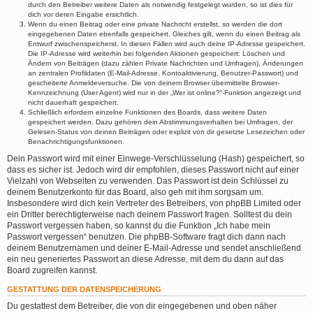
durch den Betreiber weitere Daten als notwendig festgelegt wurden, so ist dies für
dich vor deren Eingabe ersichtlich.
Wenn du einen Beitrag oder eine private Nachricht erstellst, so werden die dort
eingegebenen Daten ebenfalls gespeichert. Gleiches gilt, wenn du einen Beitrag als
Entwurf zwischenspeicherst. In diesen Fällen wird auch deine IP-Adresse gespeichert.
Die IP-Adresse wird weiterhin bei folgenden Aktionen gespeichert: Löschen und
Ändern von Beiträgen (dazu zählen Private Nachrichten und Umfragen), Änderungen
an zentralen Profildaten (E-Mail-Adresse, Kontoaktivierung, Benutzer-Passwort) und
gescheiterte Anmeldeversuche. Die von deinem Browser übermittelte Browser-
Kennzeichnung (User Agent) wird nur in der „Wer ist online?“-Funktion angezeigt und
nicht dauerhaft gespeichert.
Schließlich erfordern einzelne Funktionen des Boards, dass weitere Daten
gespeichert werden. Dazu gehören dein Abstimmungsverhalten bei Umfragen, der
Gelesen-Status von deinen Beiträgen oder explizit von dir gesetzte Lesezeichen oder
Benachrichtigungsfunktionen.
Dein Passwort wird mit einer Einwege-Verschlüsselung (Hash) gespeichert, so
dass es sicher ist. Jedoch wird dir empfohlen, dieses Passwort nicht auf einer
Vielzahl von Webseiten zu verwenden. Das Passwort ist dein Schlüssel zu
deinem Benutzerkonto für das Board, also geh mit ihm sorgsam um.
Insbesondere wird dich kein Vertreter des Betreibers, von phpBB Limited oder
ein Dritter berechtigterweise nach deinem Passwort fragen. Solltest du dein
Passwort vergessen haben, so kannst du die Funktion „Ich habe mein
Passwort vergessen“ benutzen. Die phpBB-Software fragt dich dann nach
deinem Benutzernamen und deiner E-Mail-Adresse und sendet anschließend
ein neu generiertes Passwort an diese Adresse, mit dem du dann auf das
Board zugreifen kannst.
GESTATTUNG DER DATENSPEICHERUNG
Du gestattest dem Betreiber, die von dir eingegebenen und oben näher