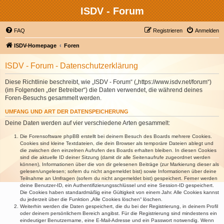
ISDV - Forum
FAQ
Registrieren
Anmelden
ISDV-Homepage
Foren
ISDV - Forum - Datenschutzerklärung
Diese Richtlinie beschreibt, wie „ISDV - Forum“ („https://www.isdv.net/forum“)
(im Folgenden „der Betreiber“) die Daten verwendet, die während deines
Foren-Besuchs gesammelt werden.
UMFANG UND ART DER DATENSPEICHERUNG
Deine Daten werden auf vier verschiedene Arten gesammelt:
Die Forensoftware phpBB erstellt bei deinem Besuch des Boards mehrere Cookies.
Cookies sind kleine Textdateien, die dein Browser als temporäre Dateien ablegt und
die zwischen den einzelnen Aufrufen des Boards erhalten bleiben. In diesen Cookies
sind die aktuelle ID deiner Sitzung (damit dir alle Seitenaufrufe zugeordnet werden
können), Informationen über die von dir gelesenen Beiträge (zur Markierung dieser als
gelesen/ungelesen; sofern du nicht angemeldet bist) sowie Informationen über deine
Teilnahme an Umfragen (sofern du nicht angemeldet bist) gespeichert. Ferner werden
deine Benutzer-ID, ein Authentifizierungsschlüssel und eine Session-ID gespeichert.
Die Cookies haben standardmäßig eine Gültigkeit von einem Jahr. Alle Cookies kannst
du jederzeit über die Funktion „Alle Cookies löschen“ löschen.
Weiterhin werden die Daten gespeichert, die du bei der Registrierung, in deinem Profil
oder deinem persönlichem Bereich angibst. Für die Registrierung sind mindestens ein
eindeutiger Benutzername, eine E-Mail-Adresse und ein Passwort notwendig. Wenn