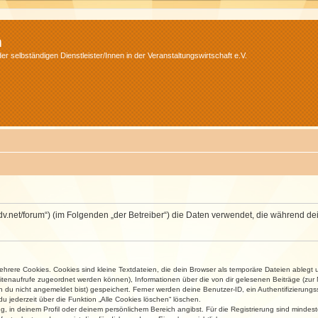
m
r selbständigen Dienstleister/Innen in der Veranstaltungswirtschaft e.V.
.isdv.net/forum“) (im Folgenden „der Betreiber“) die Daten verwendet, die währen
rere Cookies. Cookies sind kleine Textdateien, die dein Browser als temporäre Dateien ablegt 
 Seitenaufrufe zugeordnet werden können), Informationen über die von dir gelesenen Beiträge (zu
n du nicht angemeldet bist) gespeichert. Ferner werden deine Benutzer-ID, ein Authentifizierung
u jederzeit über die Funktion „Alle Cookies löschen“ löschen.
ng, in deinem Profil oder deinem persönlichem Bereich angibst. Für die Registrierung sind mind