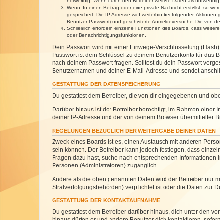
notwendig. Wenn durch den Betreiber weitere Daten als notwendig fe
Wenn du einen Beitrag oder eine private Nachricht erstellst, so we
gespeichert. Die IP-Adresse wird weiterhin bei folgenden Aktionen
Benutzer-Passwort) und gescheiterte Anmeldeversuche. Die von dein
Schließlich erfordern einzelne Funktionen des Boards, dass weite
oder Benachrichtigungsfunktionen.
Dein Passwort wird mit einer Einwege-Verschlüsselung (Hash) g
Passwort ist dein Schlüssel zu deinem Benutzerkonto für das Bo
nach deinem Passwort fragen. Solltest du dein Passwort verg
Benutzernamen und deiner E-Mail-Adresse und sendet anschlie
GESTATTUNG DER DATENSPEICHERUNG
Du gestattest dem Betreiber, die von dir eingegebenen und ob
Darüber hinaus ist der Betreiber berechtigt, im Rahmen einer
deiner IP-Adresse und der von deinem Browser übermittelter B
REGELUNGEN BEZÜGLICH DER WEITERGABE DEINER DATEN
Zweck eines Boards ist es, einen Austausch mit anderen Personen
sein können. Der Betreiber kann jedoch festlegen, dass einzeln
Fragen dazu hast, suche nach entsprechenden Informationen im 
Personen (Administratoren) zugänglich.
Andere als die oben genannten Daten wird der Betreiber nur mit
Strafverfolgungsbehörden) verpflichtet ist oder die Daten zur D
GESTATTUNG DER KONTAKTAUFNAHME
Du gestattest dem Betreiber darüber hinaus, dich unter den von
hinaus dürfen er und andere Benutzer dich kontaktieren, sofern