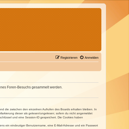
Registrieren
Anmelden
d deines Foren-Besuchs gesammelt werden.
und die zwischen den einzelnen Aufrufen des Boards erhalten bleiben. In
r Markierung dieser als gelesen/ungelesen; sofern du nicht angemeldet
sschlüssel und eine Session-ID gespeichert. Die Cookies haben
estens ein eindeutiger Benutzername, eine E-Mail-Adresse und ein Passwort