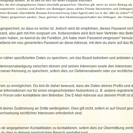
stgelegt wurden, so ist dies für dich vor deren Eingabe ersichtlich.
rden die dort eingegebenen Daten ebenfalls gespeichert. Gleiches gilt, wenn du einen Beitrag als
 gespeichert: Löschen und Ändern von Beiträgen (dazu zählen Private Nachrichten und Umfragen)
em Browser übermittelte Browser-Kennzeichnung (User Agent) wird nur in der „Wer ist online?“-F
re Daten gespeichert werden. Dazu gehören dein Abstimmungsverhalten bei Umfragen, der Gelesen
espeichert, so dass es sicher ist. Jedoch wird dir empfohlen, dieses Passwort ni
ard, also geh mit ihm sorgsam um. Insbesondere wird dich kein Vertreter des Betre
essen haben, so kannst du die Funktion „Ich habe mein Passwort vergessen“ benut
ßend ein neu generiertes Passwort an diese Adresse, mit dem du dann auf das Bo
en näher spezifizierten Daten zu speichern, um das Board betreiben und anbieten 
 Interessenabwägung zwischen deinen und seinen Interessen sowie den Interessen D
rowser-Kennung zu speichern, sofern dies zur Gefahrenabwehr oder zur rechtlichen
 zu ermöglichen. Du bist dir daher bewusst, dass die Daten deines Profils und die 
e Informationen nur für einen eingeschränkten Nutzerkreis (z. B. andere registriert
Forum oder kontaktiere den Betreiber. Die E-Mail-Adresse aus deinem Profil ist d
 deiner Zustimmung an Dritte weitergeben. Dies gilt nicht, sofern er auf Grund ge
urchsetzung rechtlicher Interessen erforderlich sind.
 dir angegebenen Kontaktdaten zu kontaktieren, sofern dies zur Übermittlung zentra
 du dies in deinem persönlichen Bereich gestattet hast.