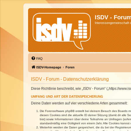
ISDV - Foru
Interessengemeinschaft de
FAQ
ISDV-Homepage
Foren
ISDV - Forum - Datenschutzerklärung
Diese Richtlinie beschreibt, wie „ISDV - Forum“ („https://www
UMFANG UND ART DER DATENSPEICHERUNG
Deine Daten werden auf vier verschiedene Arten gesammelt:
Die Forensoftware phpBB erstellt bei deinem Besuch des Boards meh
diesen Cookies sind die aktuelle ID deiner Sitzung (damit dir alle
bist) sowie Informationen über deine Teilnahme an Umfragen (sofer
standardmäßig eine Gültigkeit von einem Jahr. Alle Cookies kannst d
Weiterhin werden die Daten gespeichert, die du bei der Registrieru