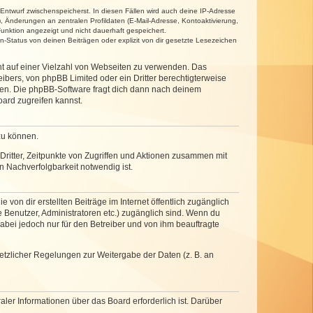
 Entwurf zwischenspeicherst. In diesen Fällen wird auch deine IP-Adresse
, Änderungen an zentralen Profildaten (E-Mail-Adresse, Kontoaktivierung,
unktion angezeigt und nicht dauerhaft gespeichert.
-Status von deinen Beiträgen oder explizit von dir gesetzte Lesezeichen
cht auf einer Vielzahl von Webseiten zu verwenden. Das
ibers, von phpBB Limited oder ein Dritter berechtigterweise
zen. Die phpBB-Software fragt dich dann nach deinem
ard zugreifen kannst.
zu können.
ritter, Zeitpunkte von Zugriffen und Aktionen zusammen mit
 Nachverfolgbarkeit notwendig ist.
von dir erstellten Beiträge im Internet öffentlich zugänglich
e Benutzer, Administratoren etc.) zugänglich sind. Wenn du
abei jedoch nur für den Betreiber und von ihm beauftragte
setzlicher Regelungen zur Weitergabe der Daten (z. B. an
ler Informationen über das Board erforderlich ist. Darüber