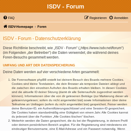
ISDV - Forum
FAQ
Registrieren
Anmelden
ISDV-Homepage
Foren
ISDV - Forum - Datenschutzerklärung
Diese Richtlinie beschreibt, wie „ISDV - Forum“ („https://www.isdv.net/forum“)
(im Folgenden „der Betreiber“) die Daten verwendet, die während deines
Foren-Besuchs gesammelt werden.
UMFANG UND ART DER DATENSPEICHERUNG
Deine Daten werden auf vier verschiedene Arten gesammelt:
Die Forensoftware phpBB erstellt bei deinem Besuch des Boards mehrere Cookies.
Cookies sind kleine Textdateien, die dein Browser als temporäre Dateien ablegt und
die zwischen den einzelnen Aufrufen des Boards erhalten bleiben. In diesen Cookies
sind die aktuelle ID deiner Sitzung (damit dir alle Seitenaufrufe zugeordnet werden
können), Informationen über die von dir gelesenen Beiträge (zur Markierung dieser als
gelesen/ungelesen; sofern du nicht angemeldet bist) sowie Informationen über deine
Teilnahme an Umfragen (sofern du nicht angemeldet bist) gespeichert. Ferner werden
deine Benutzer-ID, ein Authentifizierungsschlüssel und eine Session-ID gespeichert.
Die Cookies haben standardmäßig eine Gültigkeit von einem Jahr. Alle Cookies kannst
du jederzeit über die Funktion „Alle Cookies löschen“ löschen.
Weiterhin werden die Daten gespeichert, die du bei der Registrierung, in deinem Profil
oder deinem persönlichem Bereich angibst. Für die Registrierung sind mindestens ein
eindeutiger Benutzername, eine E-Mail-Adresse und ein Passwort notwendig. Wenn