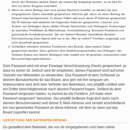
durch den Betreiber weitere Daten als notwendig festgelegt wurden, so ist dies für
dich vor deren Eingabe ersichtlich.
Wenn du einen Beitrag oder eine private Nachricht erstellst, so werden die dort
eingegebenen Daten ebenfalls gespeichert. Gleiches gilt, wenn du einen Beitrag als
Entwurf zwischenspeicherst. In diesen Fällen wird auch deine IP-Adresse gespeichert.
Die IP-Adresse wird weiterhin bei folgenden Aktionen gespeichert: Löschen und
Ändern von Beiträgen (dazu zählen Private Nachrichten und Umfragen), Änderungen
an zentralen Profildaten (E-Mail-Adresse, Kontoaktivierung, Benutzer-Passwort) und
gescheiterte Anmeldeversuche. Die von deinem Browser übermittelte Browser-
Kennzeichnung (User Agent) wird nur in der „Wer ist online?“-Funktion angezeigt und
nicht dauerhaft gespeichert.
Schließlich erfordern einzelne Funktionen des Boards, dass weitere Daten
gespeichert werden. Dazu gehören dein Abstimmungsverhalten bei Umfragen, der
Gelesen-Status von deinen Beiträgen oder explizit von dir gesetzte Lesezeichen oder
Benachrichtigungsfunktionen.
Dein Passwort wird mit einer Einwege-Verschlüsselung (Hash) gespeichert, so
dass es sicher ist. Jedoch wird dir empfohlen, dieses Passwort nicht auf einer
Vielzahl von Webseiten zu verwenden. Das Passwort ist dein Schlüssel zu
deinem Benutzerkonto für das Board, also geh mit ihm sorgsam um.
Insbesondere wird dich kein Vertreter des Betreibers, von phpBB Limited oder
ein Dritter berechtigterweise nach deinem Passwort fragen. Solltest du dein
Passwort vergessen haben, so kannst du die Funktion „Ich habe mein
Passwort vergessen“ benutzen. Die phpBB-Software fragt dich dann nach
deinem Benutzernamen und deiner E-Mail-Adresse und sendet anschließend
ein neu generiertes Passwort an diese Adresse, mit dem du dann auf das
Board zugreifen kannst.
GESTATTUNG DER DATENSPEICHERUNG
Du gestattest dem Betreiber, die von dir eingegebenen und oben näher