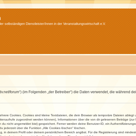
m
r selbständigen Dienstleister/Innen in der Veranstaltungswirtschaft e.V.
.isdv.net/forum“) (im Folgenden „der Betreiber“) die Daten verwendet, die währen
rere Cookies. Cookies sind kleine Textdateien, die dein Browser als temporäre Dateien ablegt 
 Seitenaufrufe zugeordnet werden können), Informationen über die von dir gelesenen Beiträge (zu
n du nicht angemeldet bist) gespeichert. Ferner werden deine Benutzer-ID, ein Authentifizierung
u jederzeit über die Funktion „Alle Cookies löschen“ löschen.
ng, in deinem Profil oder deinem persönlichem Bereich angibst. Für die Registrierung sind mind