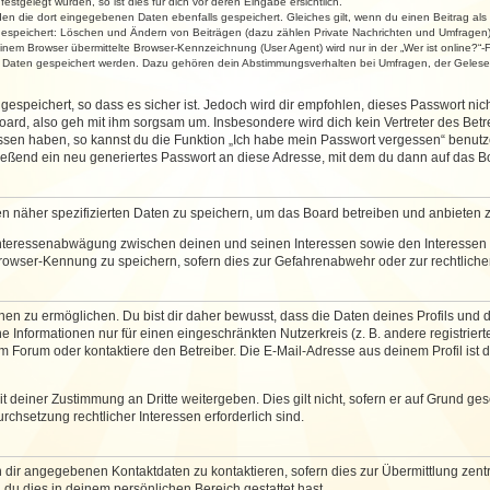
stgelegt wurden, so ist dies für dich vor deren Eingabe ersichtlich.
rden die dort eingegebenen Daten ebenfalls gespeichert. Gleiches gilt, wenn du einen Beitrag als
 gespeichert: Löschen und Ändern von Beiträgen (dazu zählen Private Nachrichten und Umfragen)
em Browser übermittelte Browser-Kennzeichnung (User Agent) wird nur in der „Wer ist online?“-F
re Daten gespeichert werden. Dazu gehören dein Abstimmungsverhalten bei Umfragen, der Gelesen
espeichert, so dass es sicher ist. Jedoch wird dir empfohlen, dieses Passwort ni
ard, also geh mit ihm sorgsam um. Insbesondere wird dich kein Vertreter des Betre
essen haben, so kannst du die Funktion „Ich habe mein Passwort vergessen“ benut
ßend ein neu generiertes Passwort an diese Adresse, mit dem du dann auf das Bo
en näher spezifizierten Daten zu speichern, um das Board betreiben und anbieten 
 Interessenabwägung zwischen deinen und seinen Interessen sowie den Interessen D
rowser-Kennung zu speichern, sofern dies zur Gefahrenabwehr oder zur rechtlichen
 zu ermöglichen. Du bist dir daher bewusst, dass die Daten deines Profils und die 
e Informationen nur für einen eingeschränkten Nutzerkreis (z. B. andere registriert
Forum oder kontaktiere den Betreiber. Die E-Mail-Adresse aus deinem Profil ist d
 deiner Zustimmung an Dritte weitergeben. Dies gilt nicht, sofern er auf Grund ge
urchsetzung rechtlicher Interessen erforderlich sind.
 dir angegebenen Kontaktdaten zu kontaktieren, sofern dies zur Übermittlung zentra
 du dies in deinem persönlichen Bereich gestattet hast.