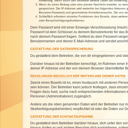
notwendig. Wenn durch den Betreiber weitere Daten als notwendig fe
Wenn du einen Beitrag oder eine private Nachricht erstellst, so we
gespeichert. Die IP-Adresse wird weiterhin bei folgenden Aktionen
Benutzer-Passwort) und gescheiterte Anmeldeversuche. Die von dein
Schließlich erfordern einzelne Funktionen des Boards, dass weite
oder Benachrichtigungsfunktionen.
Dein Passwort wird mit einer Einwege-Verschlüsselung (Hash) g
Passwort ist dein Schlüssel zu deinem Benutzerkonto für das Bo
nach deinem Passwort fragen. Solltest du dein Passwort verg
Benutzernamen und deiner E-Mail-Adresse und sendet anschlie
GESTATTUNG DER DATENSPEICHERUNG
Du gestattest dem Betreiber, die von dir eingegebenen und ob
Darüber hinaus ist der Betreiber berechtigt, im Rahmen einer
deiner IP-Adresse und der von deinem Browser übermittelter B
REGELUNGEN BEZÜGLICH DER WEITERGABE DEINER DATEN
Zweck eines Boards ist es, einen Austausch mit anderen Personen
sein können. Der Betreiber kann jedoch festlegen, dass einzeln
Fragen dazu hast, suche nach entsprechenden Informationen im 
Personen (Administratoren) zugänglich.
Andere als die oben genannten Daten wird der Betreiber nur mit
Strafverfolgungsbehörden) verpflichtet ist oder die Daten zur D
GESTATTUNG DER KONTAKTAUFNAHME
Du gestattest dem Betreiber darüber hinaus, dich unter den von
hinaus dürfen er und andere Benutzer dich kontaktieren, sofern