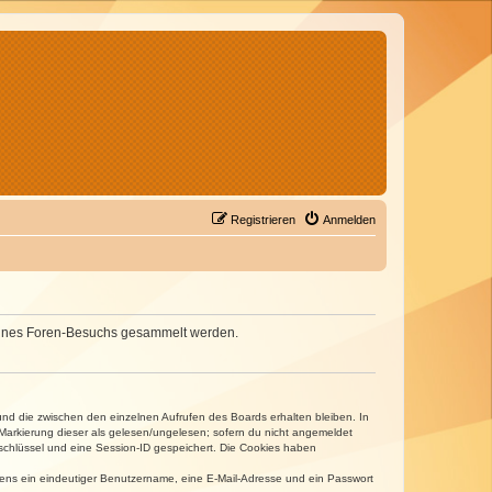
Registrieren
Anmelden
d deines Foren-Besuchs gesammelt werden.
und die zwischen den einzelnen Aufrufen des Boards erhalten bleiben. In
r Markierung dieser als gelesen/ungelesen; sofern du nicht angemeldet
sschlüssel und eine Session-ID gespeichert. Die Cookies haben
estens ein eindeutiger Benutzername, eine E-Mail-Adresse und ein Passwort