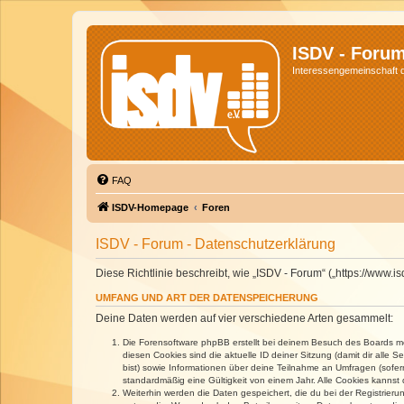
ISDV - Foru
Interessengemeinschaft de
FAQ
ISDV-Homepage
Foren
ISDV - Forum - Datenschutzerklärung
Diese Richtlinie beschreibt, wie „ISDV - Forum“ („https://www
UMFANG UND ART DER DATENSPEICHERUNG
Deine Daten werden auf vier verschiedene Arten gesammelt:
Die Forensoftware phpBB erstellt bei deinem Besuch des Boards meh
diesen Cookies sind die aktuelle ID deiner Sitzung (damit dir alle
bist) sowie Informationen über deine Teilnahme an Umfragen (sofer
standardmäßig eine Gültigkeit von einem Jahr. Alle Cookies kannst d
Weiterhin werden die Daten gespeichert, die du bei der Registrieru