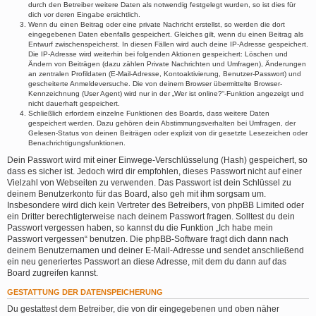
durch den Betreiber weitere Daten als notwendig festgelegt wurden, so ist dies für
dich vor deren Eingabe ersichtlich.
Wenn du einen Beitrag oder eine private Nachricht erstellst, so werden die dort
eingegebenen Daten ebenfalls gespeichert. Gleiches gilt, wenn du einen Beitrag als
Entwurf zwischenspeicherst. In diesen Fällen wird auch deine IP-Adresse gespeichert.
Die IP-Adresse wird weiterhin bei folgenden Aktionen gespeichert: Löschen und
Ändern von Beiträgen (dazu zählen Private Nachrichten und Umfragen), Änderungen
an zentralen Profildaten (E-Mail-Adresse, Kontoaktivierung, Benutzer-Passwort) und
gescheiterte Anmeldeversuche. Die von deinem Browser übermittelte Browser-
Kennzeichnung (User Agent) wird nur in der „Wer ist online?“-Funktion angezeigt und
nicht dauerhaft gespeichert.
Schließlich erfordern einzelne Funktionen des Boards, dass weitere Daten
gespeichert werden. Dazu gehören dein Abstimmungsverhalten bei Umfragen, der
Gelesen-Status von deinen Beiträgen oder explizit von dir gesetzte Lesezeichen oder
Benachrichtigungsfunktionen.
Dein Passwort wird mit einer Einwege-Verschlüsselung (Hash) gespeichert, so
dass es sicher ist. Jedoch wird dir empfohlen, dieses Passwort nicht auf einer
Vielzahl von Webseiten zu verwenden. Das Passwort ist dein Schlüssel zu
deinem Benutzerkonto für das Board, also geh mit ihm sorgsam um.
Insbesondere wird dich kein Vertreter des Betreibers, von phpBB Limited oder
ein Dritter berechtigterweise nach deinem Passwort fragen. Solltest du dein
Passwort vergessen haben, so kannst du die Funktion „Ich habe mein
Passwort vergessen“ benutzen. Die phpBB-Software fragt dich dann nach
deinem Benutzernamen und deiner E-Mail-Adresse und sendet anschließend
ein neu generiertes Passwort an diese Adresse, mit dem du dann auf das
Board zugreifen kannst.
GESTATTUNG DER DATENSPEICHERUNG
Du gestattest dem Betreiber, die von dir eingegebenen und oben näher