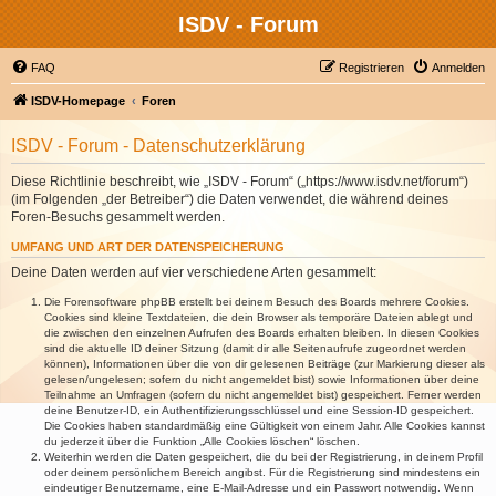
ISDV - Forum
FAQ
Registrieren
Anmelden
ISDV-Homepage
Foren
ISDV - Forum - Datenschutzerklärung
Diese Richtlinie beschreibt, wie „ISDV - Forum“ („https://www.isdv.net/forum“)
(im Folgenden „der Betreiber“) die Daten verwendet, die während deines
Foren-Besuchs gesammelt werden.
UMFANG UND ART DER DATENSPEICHERUNG
Deine Daten werden auf vier verschiedene Arten gesammelt:
Die Forensoftware phpBB erstellt bei deinem Besuch des Boards mehrere Cookies.
Cookies sind kleine Textdateien, die dein Browser als temporäre Dateien ablegt und
die zwischen den einzelnen Aufrufen des Boards erhalten bleiben. In diesen Cookies
sind die aktuelle ID deiner Sitzung (damit dir alle Seitenaufrufe zugeordnet werden
können), Informationen über die von dir gelesenen Beiträge (zur Markierung dieser als
gelesen/ungelesen; sofern du nicht angemeldet bist) sowie Informationen über deine
Teilnahme an Umfragen (sofern du nicht angemeldet bist) gespeichert. Ferner werden
deine Benutzer-ID, ein Authentifizierungsschlüssel und eine Session-ID gespeichert.
Die Cookies haben standardmäßig eine Gültigkeit von einem Jahr. Alle Cookies kannst
du jederzeit über die Funktion „Alle Cookies löschen“ löschen.
Weiterhin werden die Daten gespeichert, die du bei der Registrierung, in deinem Profil
oder deinem persönlichem Bereich angibst. Für die Registrierung sind mindestens ein
eindeutiger Benutzername, eine E-Mail-Adresse und ein Passwort notwendig. Wenn