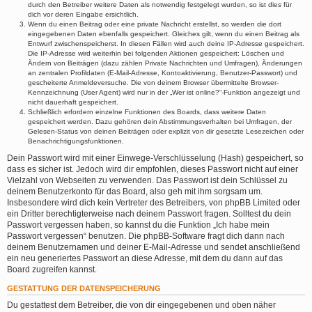
durch den Betreiber weitere Daten als notwendig festgelegt wurden, so ist dies für
dich vor deren Eingabe ersichtlich.
Wenn du einen Beitrag oder eine private Nachricht erstellst, so werden die dort
eingegebenen Daten ebenfalls gespeichert. Gleiches gilt, wenn du einen Beitrag als
Entwurf zwischenspeicherst. In diesen Fällen wird auch deine IP-Adresse gespeichert.
Die IP-Adresse wird weiterhin bei folgenden Aktionen gespeichert: Löschen und
Ändern von Beiträgen (dazu zählen Private Nachrichten und Umfragen), Änderungen
an zentralen Profildaten (E-Mail-Adresse, Kontoaktivierung, Benutzer-Passwort) und
gescheiterte Anmeldeversuche. Die von deinem Browser übermittelte Browser-
Kennzeichnung (User Agent) wird nur in der „Wer ist online?“-Funktion angezeigt und
nicht dauerhaft gespeichert.
Schließlich erfordern einzelne Funktionen des Boards, dass weitere Daten
gespeichert werden. Dazu gehören dein Abstimmungsverhalten bei Umfragen, der
Gelesen-Status von deinen Beiträgen oder explizit von dir gesetzte Lesezeichen oder
Benachrichtigungsfunktionen.
Dein Passwort wird mit einer Einwege-Verschlüsselung (Hash) gespeichert, so
dass es sicher ist. Jedoch wird dir empfohlen, dieses Passwort nicht auf einer
Vielzahl von Webseiten zu verwenden. Das Passwort ist dein Schlüssel zu
deinem Benutzerkonto für das Board, also geh mit ihm sorgsam um.
Insbesondere wird dich kein Vertreter des Betreibers, von phpBB Limited oder
ein Dritter berechtigterweise nach deinem Passwort fragen. Solltest du dein
Passwort vergessen haben, so kannst du die Funktion „Ich habe mein
Passwort vergessen“ benutzen. Die phpBB-Software fragt dich dann nach
deinem Benutzernamen und deiner E-Mail-Adresse und sendet anschließend
ein neu generiertes Passwort an diese Adresse, mit dem du dann auf das
Board zugreifen kannst.
GESTATTUNG DER DATENSPEICHERUNG
Du gestattest dem Betreiber, die von dir eingegebenen und oben näher