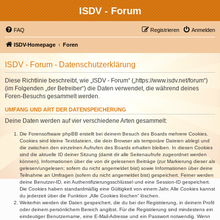
ISDV - Forum
FAQ
Registrieren
Anmelden
ISDV-Homepage
Foren
ISDV - Forum - Datenschutzerklärung
Diese Richtlinie beschreibt, wie „ISDV - Forum“ („https://www.isdv.net/forum“)
(im Folgenden „der Betreiber“) die Daten verwendet, die während deines
Foren-Besuchs gesammelt werden.
UMFANG UND ART DER DATENSPEICHERUNG
Deine Daten werden auf vier verschiedene Arten gesammelt:
Die Forensoftware phpBB erstellt bei deinem Besuch des Boards mehrere Cookies.
Cookies sind kleine Textdateien, die dein Browser als temporäre Dateien ablegt und
die zwischen den einzelnen Aufrufen des Boards erhalten bleiben. In diesen Cookies
sind die aktuelle ID deiner Sitzung (damit dir alle Seitenaufrufe zugeordnet werden
können), Informationen über die von dir gelesenen Beiträge (zur Markierung dieser als
gelesen/ungelesen; sofern du nicht angemeldet bist) sowie Informationen über deine
Teilnahme an Umfragen (sofern du nicht angemeldet bist) gespeichert. Ferner werden
deine Benutzer-ID, ein Authentifizierungsschlüssel und eine Session-ID gespeichert.
Die Cookies haben standardmäßig eine Gültigkeit von einem Jahr. Alle Cookies kannst
du jederzeit über die Funktion „Alle Cookies löschen“ löschen.
Weiterhin werden die Daten gespeichert, die du bei der Registrierung, in deinem Profil
oder deinem persönlichem Bereich angibst. Für die Registrierung sind mindestens ein
eindeutiger Benutzername, eine E-Mail-Adresse und ein Passwort notwendig. Wenn