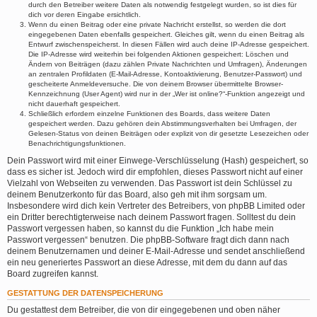
durch den Betreiber weitere Daten als notwendig festgelegt wurden, so ist dies für
dich vor deren Eingabe ersichtlich.
Wenn du einen Beitrag oder eine private Nachricht erstellst, so werden die dort
eingegebenen Daten ebenfalls gespeichert. Gleiches gilt, wenn du einen Beitrag als
Entwurf zwischenspeicherst. In diesen Fällen wird auch deine IP-Adresse gespeichert.
Die IP-Adresse wird weiterhin bei folgenden Aktionen gespeichert: Löschen und
Ändern von Beiträgen (dazu zählen Private Nachrichten und Umfragen), Änderungen
an zentralen Profildaten (E-Mail-Adresse, Kontoaktivierung, Benutzer-Passwort) und
gescheiterte Anmeldeversuche. Die von deinem Browser übermittelte Browser-
Kennzeichnung (User Agent) wird nur in der „Wer ist online?“-Funktion angezeigt und
nicht dauerhaft gespeichert.
Schließlich erfordern einzelne Funktionen des Boards, dass weitere Daten
gespeichert werden. Dazu gehören dein Abstimmungsverhalten bei Umfragen, der
Gelesen-Status von deinen Beiträgen oder explizit von dir gesetzte Lesezeichen oder
Benachrichtigungsfunktionen.
Dein Passwort wird mit einer Einwege-Verschlüsselung (Hash) gespeichert, so
dass es sicher ist. Jedoch wird dir empfohlen, dieses Passwort nicht auf einer
Vielzahl von Webseiten zu verwenden. Das Passwort ist dein Schlüssel zu
deinem Benutzerkonto für das Board, also geh mit ihm sorgsam um.
Insbesondere wird dich kein Vertreter des Betreibers, von phpBB Limited oder
ein Dritter berechtigterweise nach deinem Passwort fragen. Solltest du dein
Passwort vergessen haben, so kannst du die Funktion „Ich habe mein
Passwort vergessen“ benutzen. Die phpBB-Software fragt dich dann nach
deinem Benutzernamen und deiner E-Mail-Adresse und sendet anschließend
ein neu generiertes Passwort an diese Adresse, mit dem du dann auf das
Board zugreifen kannst.
GESTATTUNG DER DATENSPEICHERUNG
Du gestattest dem Betreiber, die von dir eingegebenen und oben näher