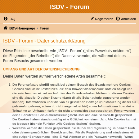
ISDV - Forum
FAQ
Registrieren
Anmelden
ISDV-Homepage
Foren
ISDV - Forum - Datenschutzerklärung
Diese Richtlinie beschreibt, wie „ISDV - Forum“ („https://www.isdv.net/forum“)
(im Folgenden „der Betreiber“) die Daten verwendet, die während deines
Foren-Besuchs gesammelt werden.
UMFANG UND ART DER DATENSPEICHERUNG
Deine Daten werden auf vier verschiedene Arten gesammelt:
Die Forensoftware phpBB erstellt bei deinem Besuch des Boards mehrere Cookies.
Cookies sind kleine Textdateien, die dein Browser als temporäre Dateien ablegt und
die zwischen den einzelnen Aufrufen des Boards erhalten bleiben. In diesen Cookies
sind die aktuelle ID deiner Sitzung (damit dir alle Seitenaufrufe zugeordnet werden
können), Informationen über die von dir gelesenen Beiträge (zur Markierung dieser als
gelesen/ungelesen; sofern du nicht angemeldet bist) sowie Informationen über deine
Teilnahme an Umfragen (sofern du nicht angemeldet bist) gespeichert. Ferner werden
deine Benutzer-ID, ein Authentifizierungsschlüssel und eine Session-ID gespeichert.
Die Cookies haben standardmäßig eine Gültigkeit von einem Jahr. Alle Cookies kannst
du jederzeit über die Funktion „Alle Cookies löschen“ löschen.
Weiterhin werden die Daten gespeichert, die du bei der Registrierung, in deinem Profil
oder deinem persönlichem Bereich angibst. Für die Registrierung sind mindestens ein
eindeutiger Benutzername, eine E-Mail-Adresse und ein Passwort notwendig. Wenn