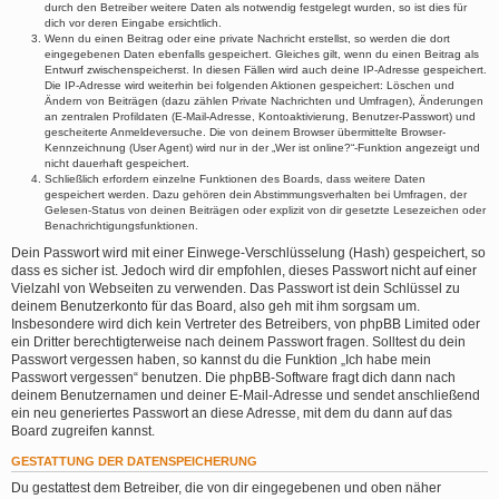
durch den Betreiber weitere Daten als notwendig festgelegt wurden, so ist dies für
dich vor deren Eingabe ersichtlich.
Wenn du einen Beitrag oder eine private Nachricht erstellst, so werden die dort
eingegebenen Daten ebenfalls gespeichert. Gleiches gilt, wenn du einen Beitrag als
Entwurf zwischenspeicherst. In diesen Fällen wird auch deine IP-Adresse gespeichert.
Die IP-Adresse wird weiterhin bei folgenden Aktionen gespeichert: Löschen und
Ändern von Beiträgen (dazu zählen Private Nachrichten und Umfragen), Änderungen
an zentralen Profildaten (E-Mail-Adresse, Kontoaktivierung, Benutzer-Passwort) und
gescheiterte Anmeldeversuche. Die von deinem Browser übermittelte Browser-
Kennzeichnung (User Agent) wird nur in der „Wer ist online?“-Funktion angezeigt und
nicht dauerhaft gespeichert.
Schließlich erfordern einzelne Funktionen des Boards, dass weitere Daten
gespeichert werden. Dazu gehören dein Abstimmungsverhalten bei Umfragen, der
Gelesen-Status von deinen Beiträgen oder explizit von dir gesetzte Lesezeichen oder
Benachrichtigungsfunktionen.
Dein Passwort wird mit einer Einwege-Verschlüsselung (Hash) gespeichert, so
dass es sicher ist. Jedoch wird dir empfohlen, dieses Passwort nicht auf einer
Vielzahl von Webseiten zu verwenden. Das Passwort ist dein Schlüssel zu
deinem Benutzerkonto für das Board, also geh mit ihm sorgsam um.
Insbesondere wird dich kein Vertreter des Betreibers, von phpBB Limited oder
ein Dritter berechtigterweise nach deinem Passwort fragen. Solltest du dein
Passwort vergessen haben, so kannst du die Funktion „Ich habe mein
Passwort vergessen“ benutzen. Die phpBB-Software fragt dich dann nach
deinem Benutzernamen und deiner E-Mail-Adresse und sendet anschließend
ein neu generiertes Passwort an diese Adresse, mit dem du dann auf das
Board zugreifen kannst.
GESTATTUNG DER DATENSPEICHERUNG
Du gestattest dem Betreiber, die von dir eingegebenen und oben näher