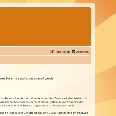
Registrieren
Anmelden
d deines Foren-Besuchs gesammelt werden.
und die zwischen den einzelnen Aufrufen des Boards erhalten bleiben. In
r Markierung dieser als gelesen/ungelesen; sofern du nicht angemeldet
sschlüssel und eine Session-ID gespeichert. Die Cookies haben
estens ein eindeutiger Benutzername, eine E-Mail-Adresse und ein Passwort