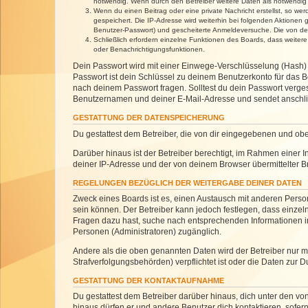
notwendig. Wenn durch den Betreiber weitere Daten als notwendig fe
Wenn du einen Beitrag oder eine private Nachricht erstellst, so we
gespeichert. Die IP-Adresse wird weiterhin bei folgenden Aktionen
Benutzer-Passwort) und gescheiterte Anmeldeversuche. Die von dein
Schließlich erfordern einzelne Funktionen des Boards, dass weite
oder Benachrichtigungsfunktionen.
Dein Passwort wird mit einer Einwege-Verschlüsselung (Hash) g
Passwort ist dein Schlüssel zu deinem Benutzerkonto für das Bo
nach deinem Passwort fragen. Solltest du dein Passwort verg
Benutzernamen und deiner E-Mail-Adresse und sendet anschlie
GESTATTUNG DER DATENSPEICHERUNG
Du gestattest dem Betreiber, die von dir eingegebenen und ob
Darüber hinaus ist der Betreiber berechtigt, im Rahmen einer
deiner IP-Adresse und der von deinem Browser übermittelter B
REGELUNGEN BEZÜGLICH DER WEITERGABE DEINER DATEN
Zweck eines Boards ist es, einen Austausch mit anderen Personen
sein können. Der Betreiber kann jedoch festlegen, dass einzeln
Fragen dazu hast, suche nach entsprechenden Informationen im 
Personen (Administratoren) zugänglich.
Andere als die oben genannten Daten wird der Betreiber nur mit
Strafverfolgungsbehörden) verpflichtet ist oder die Daten zur D
GESTATTUNG DER KONTAKTAUFNAHME
Du gestattest dem Betreiber darüber hinaus, dich unter den von
hinaus dürfen er und andere Benutzer dich kontaktieren, sofern