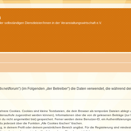
m
r selbständigen Dienstleister/Innen in der Veranstaltungswirtschaft e.V.
.isdv.net/forum“) (im Folgenden „der Betreiber“) die Daten verwendet, die währen
rere Cookies. Cookies sind kleine Textdateien, die dein Browser als temporäre Dateien ablegt 
 Seitenaufrufe zugeordnet werden können), Informationen über die von dir gelesenen Beiträge (zu
n du nicht angemeldet bist) gespeichert. Ferner werden deine Benutzer-ID, ein Authentifizierung
u jederzeit über die Funktion „Alle Cookies löschen“ löschen.
ng, in deinem Profil oder deinem persönlichem Bereich angibst. Für die Registrierung sind mind