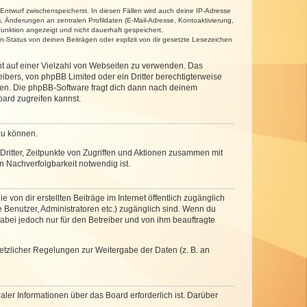
 Entwurf zwischenspeicherst. In diesen Fällen wird auch deine IP-Adresse
, Änderungen an zentralen Profildaten (E-Mail-Adresse, Kontoaktivierung,
unktion angezeigt und nicht dauerhaft gespeichert.
-Status von deinen Beiträgen oder explizit von dir gesetzte Lesezeichen
cht auf einer Vielzahl von Webseiten zu verwenden. Das
ibers, von phpBB Limited oder ein Dritter berechtigterweise
zen. Die phpBB-Software fragt dich dann nach deinem
ard zugreifen kannst.
zu können.
ritter, Zeitpunkte von Zugriffen und Aktionen zusammen mit
 Nachverfolgbarkeit notwendig ist.
von dir erstellten Beiträge im Internet öffentlich zugänglich
e Benutzer, Administratoren etc.) zugänglich sind. Wenn du
abei jedoch nur für den Betreiber und von ihm beauftragte
setzlicher Regelungen zur Weitergabe der Daten (z. B. an
ler Informationen über das Board erforderlich ist. Darüber