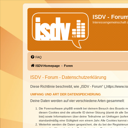
ISDV - Foru
Interessengemeinschaft de
FAQ
ISDV-Homepage
Foren
ISDV - Forum - Datenschutzerklärung
Diese Richtlinie beschreibt, wie „ISDV - Forum“ („https://www
UMFANG UND ART DER DATENSPEICHERUNG
Deine Daten werden auf vier verschiedene Arten gesammelt:
Die Forensoftware phpBB erstellt bei deinem Besuch des Boards meh
diesen Cookies sind die aktuelle ID deiner Sitzung (damit dir alle
bist) sowie Informationen über deine Teilnahme an Umfragen (sofer
standardmäßig eine Gültigkeit von einem Jahr. Alle Cookies kannst d
Weiterhin werden die Daten gespeichert, die du bei der Registrieru