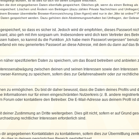
stgelegt wurden, so ist dies für dich vor deren Eingabe ersichtlich.
rden die dort eingegebenen Daten ebenfalls gespeichert. Gleiches gilt, wenn du einen Beitrag als
 gespeichert: Löschen und Ändern von Beiträgen (dazu zählen Private Nachrichten und Umfragen)
em Browser übermittelte Browser-Kennzeichnung (User Agent) wird nur in der „Wer ist online?“-F
re Daten gespeichert werden. Dazu gehören dein Abstimmungsverhalten bei Umfragen, der Gelesen
espeichert, so dass es sicher ist. Jedoch wird dir empfohlen, dieses Passwort ni
ard, also geh mit ihm sorgsam um. Insbesondere wird dich kein Vertreter des Betre
essen haben, so kannst du die Funktion „Ich habe mein Passwort vergessen“ benut
ßend ein neu generiertes Passwort an diese Adresse, mit dem du dann auf das Bo
en näher spezifizierten Daten zu speichern, um das Board betreiben und anbieten 
 Interessenabwägung zwischen deinen und seinen Interessen sowie den Interessen D
rowser-Kennung zu speichern, sofern dies zur Gefahrenabwehr oder zur rechtlichen
 zu ermöglichen. Du bist dir daher bewusst, dass die Daten deines Profils und die 
e Informationen nur für einen eingeschränkten Nutzerkreis (z. B. andere registriert
Forum oder kontaktiere den Betreiber. Die E-Mail-Adresse aus deinem Profil ist d
 deiner Zustimmung an Dritte weitergeben. Dies gilt nicht, sofern er auf Grund ge
urchsetzung rechtlicher Interessen erforderlich sind.
 dir angegebenen Kontaktdaten zu kontaktieren, sofern dies zur Übermittlung zentra
 du dies in deinem persönlichen Bereich gestattet hast.