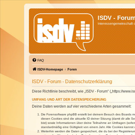
ISDV - Foru
Interessengemeinschaft de
FAQ
ISDV-Homepage
Foren
ISDV - Forum - Datenschutzerklärung
Diese Richtlinie beschreibt, wie „ISDV - Forum“ („https://www
UMFANG UND ART DER DATENSPEICHERUNG
Deine Daten werden auf vier verschiedene Arten gesammelt:
Die Forensoftware phpBB erstellt bei deinem Besuch des Boards meh
diesen Cookies sind die aktuelle ID deiner Sitzung (damit dir alle
bist) sowie Informationen über deine Teilnahme an Umfragen (sofer
standardmäßig eine Gültigkeit von einem Jahr. Alle Cookies kannst d
Weiterhin werden die Daten gespeichert, die du bei der Registrieru