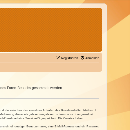
Registrieren
Anmelden
d deines Foren-Besuchs gesammelt werden.
und die zwischen den einzelnen Aufrufen des Boards erhalten bleiben. In
r Markierung dieser als gelesen/ungelesen; sofern du nicht angemeldet
sschlüssel und eine Session-ID gespeichert. Die Cookies haben
estens ein eindeutiger Benutzername, eine E-Mail-Adresse und ein Passwort