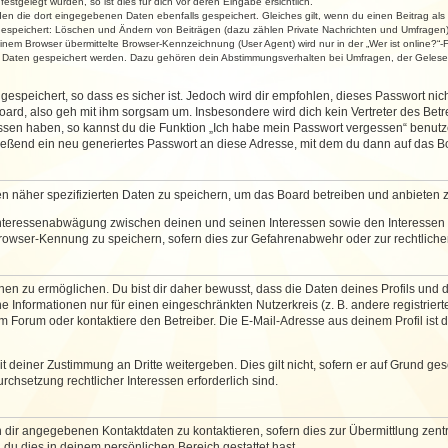
stgelegt wurden, so ist dies für dich vor deren Eingabe ersichtlich.
rden die dort eingegebenen Daten ebenfalls gespeichert. Gleiches gilt, wenn du einen Beitrag als
 gespeichert: Löschen und Ändern von Beiträgen (dazu zählen Private Nachrichten und Umfragen)
em Browser übermittelte Browser-Kennzeichnung (User Agent) wird nur in der „Wer ist online?“-F
re Daten gespeichert werden. Dazu gehören dein Abstimmungsverhalten bei Umfragen, der Gelesen
espeichert, so dass es sicher ist. Jedoch wird dir empfohlen, dieses Passwort ni
ard, also geh mit ihm sorgsam um. Insbesondere wird dich kein Vertreter des Betre
essen haben, so kannst du die Funktion „Ich habe mein Passwort vergessen“ benut
ßend ein neu generiertes Passwort an diese Adresse, mit dem du dann auf das Bo
en näher spezifizierten Daten zu speichern, um das Board betreiben und anbieten 
 Interessenabwägung zwischen deinen und seinen Interessen sowie den Interessen D
rowser-Kennung zu speichern, sofern dies zur Gefahrenabwehr oder zur rechtlichen
 zu ermöglichen. Du bist dir daher bewusst, dass die Daten deines Profils und die 
e Informationen nur für einen eingeschränkten Nutzerkreis (z. B. andere registriert
Forum oder kontaktiere den Betreiber. Die E-Mail-Adresse aus deinem Profil ist d
 deiner Zustimmung an Dritte weitergeben. Dies gilt nicht, sofern er auf Grund ge
urchsetzung rechtlicher Interessen erforderlich sind.
 dir angegebenen Kontaktdaten zu kontaktieren, sofern dies zur Übermittlung zentra
 du dies in deinem persönlichen Bereich gestattet hast.