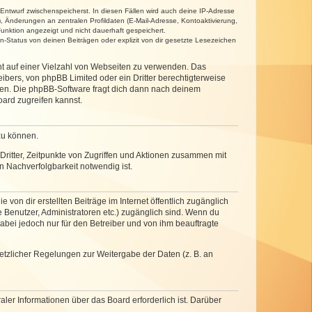
 Entwurf zwischenspeicherst. In diesen Fällen wird auch deine IP-Adresse
, Änderungen an zentralen Profildaten (E-Mail-Adresse, Kontoaktivierung,
unktion angezeigt und nicht dauerhaft gespeichert.
-Status von deinen Beiträgen oder explizit von dir gesetzte Lesezeichen
cht auf einer Vielzahl von Webseiten zu verwenden. Das
ibers, von phpBB Limited oder ein Dritter berechtigterweise
zen. Die phpBB-Software fragt dich dann nach deinem
ard zugreifen kannst.
zu können.
ritter, Zeitpunkte von Zugriffen und Aktionen zusammen mit
 Nachverfolgbarkeit notwendig ist.
von dir erstellten Beiträge im Internet öffentlich zugänglich
e Benutzer, Administratoren etc.) zugänglich sind. Wenn du
abei jedoch nur für den Betreiber und von ihm beauftragte
setzlicher Regelungen zur Weitergabe der Daten (z. B. an
ler Informationen über das Board erforderlich ist. Darüber