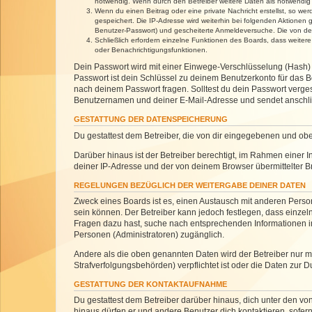
notwendig. Wenn durch den Betreiber weitere Daten als notwendig fe
Wenn du einen Beitrag oder eine private Nachricht erstellst, so we
gespeichert. Die IP-Adresse wird weiterhin bei folgenden Aktionen
Benutzer-Passwort) und gescheiterte Anmeldeversuche. Die von dein
Schließlich erfordern einzelne Funktionen des Boards, dass weite
oder Benachrichtigungsfunktionen.
Dein Passwort wird mit einer Einwege-Verschlüsselung (Hash) g
Passwort ist dein Schlüssel zu deinem Benutzerkonto für das Bo
nach deinem Passwort fragen. Solltest du dein Passwort verg
Benutzernamen und deiner E-Mail-Adresse und sendet anschlie
GESTATTUNG DER DATENSPEICHERUNG
Du gestattest dem Betreiber, die von dir eingegebenen und ob
Darüber hinaus ist der Betreiber berechtigt, im Rahmen einer
deiner IP-Adresse und der von deinem Browser übermittelter B
REGELUNGEN BEZÜGLICH DER WEITERGABE DEINER DATEN
Zweck eines Boards ist es, einen Austausch mit anderen Personen
sein können. Der Betreiber kann jedoch festlegen, dass einzeln
Fragen dazu hast, suche nach entsprechenden Informationen im 
Personen (Administratoren) zugänglich.
Andere als die oben genannten Daten wird der Betreiber nur mit
Strafverfolgungsbehörden) verpflichtet ist oder die Daten zur D
GESTATTUNG DER KONTAKTAUFNAHME
Du gestattest dem Betreiber darüber hinaus, dich unter den von
hinaus dürfen er und andere Benutzer dich kontaktieren, sofern