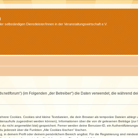
m
r selbständigen Dienstleister/Innen in der Veranstaltungswirtschaft e.V.
.isdv.net/forum“) (im Folgenden „der Betreiber“) die Daten verwendet, die währen
rere Cookies. Cookies sind kleine Textdateien, die dein Browser als temporäre Dateien ablegt 
 Seitenaufrufe zugeordnet werden können), Informationen über die von dir gelesenen Beiträge (zu
n du nicht angemeldet bist) gespeichert. Ferner werden deine Benutzer-ID, ein Authentifizierung
u jederzeit über die Funktion „Alle Cookies löschen“ löschen.
ng, in deinem Profil oder deinem persönlichem Bereich angibst. Für die Registrierung sind mind