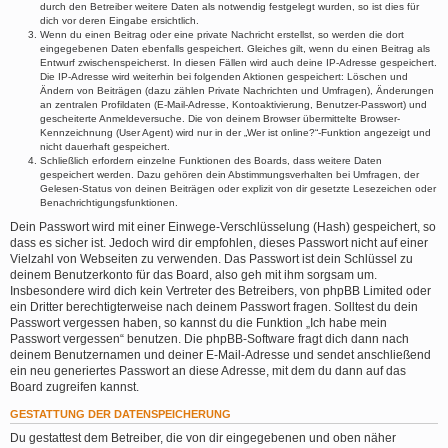
durch den Betreiber weitere Daten als notwendig festgelegt wurden, so ist dies für
dich vor deren Eingabe ersichtlich.
Wenn du einen Beitrag oder eine private Nachricht erstellst, so werden die dort
eingegebenen Daten ebenfalls gespeichert. Gleiches gilt, wenn du einen Beitrag als
Entwurf zwischenspeicherst. In diesen Fällen wird auch deine IP-Adresse gespeichert.
Die IP-Adresse wird weiterhin bei folgenden Aktionen gespeichert: Löschen und
Ändern von Beiträgen (dazu zählen Private Nachrichten und Umfragen), Änderungen
an zentralen Profildaten (E-Mail-Adresse, Kontoaktivierung, Benutzer-Passwort) und
gescheiterte Anmeldeversuche. Die von deinem Browser übermittelte Browser-
Kennzeichnung (User Agent) wird nur in der „Wer ist online?“-Funktion angezeigt und
nicht dauerhaft gespeichert.
Schließlich erfordern einzelne Funktionen des Boards, dass weitere Daten
gespeichert werden. Dazu gehören dein Abstimmungsverhalten bei Umfragen, der
Gelesen-Status von deinen Beiträgen oder explizit von dir gesetzte Lesezeichen oder
Benachrichtigungsfunktionen.
Dein Passwort wird mit einer Einwege-Verschlüsselung (Hash) gespeichert, so
dass es sicher ist. Jedoch wird dir empfohlen, dieses Passwort nicht auf einer
Vielzahl von Webseiten zu verwenden. Das Passwort ist dein Schlüssel zu
deinem Benutzerkonto für das Board, also geh mit ihm sorgsam um.
Insbesondere wird dich kein Vertreter des Betreibers, von phpBB Limited oder
ein Dritter berechtigterweise nach deinem Passwort fragen. Solltest du dein
Passwort vergessen haben, so kannst du die Funktion „Ich habe mein
Passwort vergessen“ benutzen. Die phpBB-Software fragt dich dann nach
deinem Benutzernamen und deiner E-Mail-Adresse und sendet anschließend
ein neu generiertes Passwort an diese Adresse, mit dem du dann auf das
Board zugreifen kannst.
GESTATTUNG DER DATENSPEICHERUNG
Du gestattest dem Betreiber, die von dir eingegebenen und oben näher