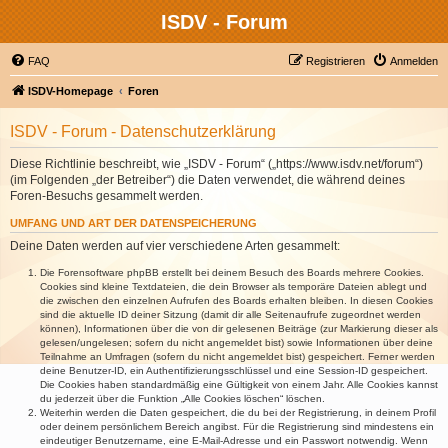
ISDV - Forum
FAQ
Registrieren
Anmelden
ISDV-Homepage
Foren
ISDV - Forum - Datenschutzerklärung
Diese Richtlinie beschreibt, wie „ISDV - Forum“ („https://www.isdv.net/forum“)
(im Folgenden „der Betreiber“) die Daten verwendet, die während deines
Foren-Besuchs gesammelt werden.
UMFANG UND ART DER DATENSPEICHERUNG
Deine Daten werden auf vier verschiedene Arten gesammelt:
Die Forensoftware phpBB erstellt bei deinem Besuch des Boards mehrere Cookies.
Cookies sind kleine Textdateien, die dein Browser als temporäre Dateien ablegt und
die zwischen den einzelnen Aufrufen des Boards erhalten bleiben. In diesen Cookies
sind die aktuelle ID deiner Sitzung (damit dir alle Seitenaufrufe zugeordnet werden
können), Informationen über die von dir gelesenen Beiträge (zur Markierung dieser als
gelesen/ungelesen; sofern du nicht angemeldet bist) sowie Informationen über deine
Teilnahme an Umfragen (sofern du nicht angemeldet bist) gespeichert. Ferner werden
deine Benutzer-ID, ein Authentifizierungsschlüssel und eine Session-ID gespeichert.
Die Cookies haben standardmäßig eine Gültigkeit von einem Jahr. Alle Cookies kannst
du jederzeit über die Funktion „Alle Cookies löschen“ löschen.
Weiterhin werden die Daten gespeichert, die du bei der Registrierung, in deinem Profil
oder deinem persönlichem Bereich angibst. Für die Registrierung sind mindestens ein
eindeutiger Benutzername, eine E-Mail-Adresse und ein Passwort notwendig. Wenn