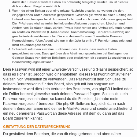
durch den Betreiber weitere Daten als notwendig festgelegt wurden, so ist dies für
dich vor deren Eingabe ersichtlich.
Wenn du einen Beitrag oder eine private Nachricht erstellst, so werden die dort
eingegebenen Daten ebenfalls gespeichert. Gleiches gilt, wenn du einen Beitrag als
Entwurf zwischenspeicherst. In diesen Fällen wird auch deine IP-Adresse gespeichert.
Die IP-Adresse wird weiterhin bei folgenden Aktionen gespeichert: Löschen und
Ändern von Beiträgen (dazu zählen Private Nachrichten und Umfragen), Änderungen
an zentralen Profildaten (E-Mail-Adresse, Kontoaktivierung, Benutzer-Passwort) und
gescheiterte Anmeldeversuche. Die von deinem Browser übermittelte Browser-
Kennzeichnung (User Agent) wird nur in der „Wer ist online?“-Funktion angezeigt und
nicht dauerhaft gespeichert.
Schließlich erfordern einzelne Funktionen des Boards, dass weitere Daten
gespeichert werden. Dazu gehören dein Abstimmungsverhalten bei Umfragen, der
Gelesen-Status von deinen Beiträgen oder explizit von dir gesetzte Lesezeichen oder
Benachrichtigungsfunktionen.
Dein Passwort wird mit einer Einwege-Verschlüsselung (Hash) gespeichert, so
dass es sicher ist. Jedoch wird dir empfohlen, dieses Passwort nicht auf einer
Vielzahl von Webseiten zu verwenden. Das Passwort ist dein Schlüssel zu
deinem Benutzerkonto für das Board, also geh mit ihm sorgsam um.
Insbesondere wird dich kein Vertreter des Betreibers, von phpBB Limited oder
ein Dritter berechtigterweise nach deinem Passwort fragen. Solltest du dein
Passwort vergessen haben, so kannst du die Funktion „Ich habe mein
Passwort vergessen“ benutzen. Die phpBB-Software fragt dich dann nach
deinem Benutzernamen und deiner E-Mail-Adresse und sendet anschließend
ein neu generiertes Passwort an diese Adresse, mit dem du dann auf das
Board zugreifen kannst.
GESTATTUNG DER DATENSPEICHERUNG
Du gestattest dem Betreiber, die von dir eingegebenen und oben näher