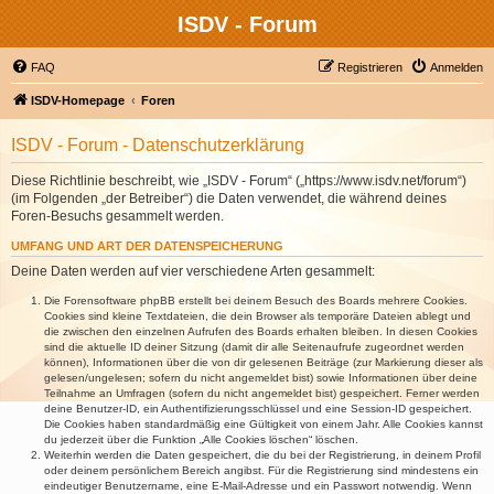
ISDV - Forum
FAQ
Registrieren
Anmelden
ISDV-Homepage
Foren
ISDV - Forum - Datenschutzerklärung
Diese Richtlinie beschreibt, wie „ISDV - Forum“ („https://www.isdv.net/forum“)
(im Folgenden „der Betreiber“) die Daten verwendet, die während deines
Foren-Besuchs gesammelt werden.
UMFANG UND ART DER DATENSPEICHERUNG
Deine Daten werden auf vier verschiedene Arten gesammelt:
Die Forensoftware phpBB erstellt bei deinem Besuch des Boards mehrere Cookies.
Cookies sind kleine Textdateien, die dein Browser als temporäre Dateien ablegt und
die zwischen den einzelnen Aufrufen des Boards erhalten bleiben. In diesen Cookies
sind die aktuelle ID deiner Sitzung (damit dir alle Seitenaufrufe zugeordnet werden
können), Informationen über die von dir gelesenen Beiträge (zur Markierung dieser als
gelesen/ungelesen; sofern du nicht angemeldet bist) sowie Informationen über deine
Teilnahme an Umfragen (sofern du nicht angemeldet bist) gespeichert. Ferner werden
deine Benutzer-ID, ein Authentifizierungsschlüssel und eine Session-ID gespeichert.
Die Cookies haben standardmäßig eine Gültigkeit von einem Jahr. Alle Cookies kannst
du jederzeit über die Funktion „Alle Cookies löschen“ löschen.
Weiterhin werden die Daten gespeichert, die du bei der Registrierung, in deinem Profil
oder deinem persönlichem Bereich angibst. Für die Registrierung sind mindestens ein
eindeutiger Benutzername, eine E-Mail-Adresse und ein Passwort notwendig. Wenn