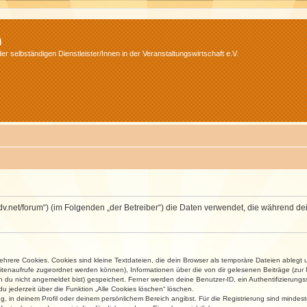
m
r selbständigen Dienstleister/Innen in der Veranstaltungswirtschaft e.V.
.isdv.net/forum“) (im Folgenden „der Betreiber“) die Daten verwendet, die währen
rere Cookies. Cookies sind kleine Textdateien, die dein Browser als temporäre Dateien ablegt 
 Seitenaufrufe zugeordnet werden können), Informationen über die von dir gelesenen Beiträge (zu
n du nicht angemeldet bist) gespeichert. Ferner werden deine Benutzer-ID, ein Authentifizierung
u jederzeit über die Funktion „Alle Cookies löschen“ löschen.
ng, in deinem Profil oder deinem persönlichem Bereich angibst. Für die Registrierung sind mind