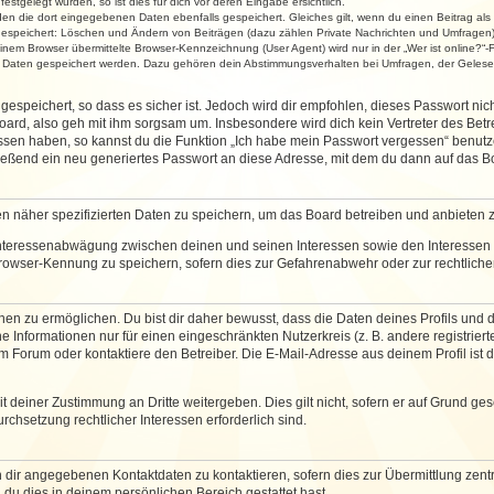
stgelegt wurden, so ist dies für dich vor deren Eingabe ersichtlich.
rden die dort eingegebenen Daten ebenfalls gespeichert. Gleiches gilt, wenn du einen Beitrag als
 gespeichert: Löschen und Ändern von Beiträgen (dazu zählen Private Nachrichten und Umfragen)
em Browser übermittelte Browser-Kennzeichnung (User Agent) wird nur in der „Wer ist online?“-F
re Daten gespeichert werden. Dazu gehören dein Abstimmungsverhalten bei Umfragen, der Gelesen
espeichert, so dass es sicher ist. Jedoch wird dir empfohlen, dieses Passwort ni
ard, also geh mit ihm sorgsam um. Insbesondere wird dich kein Vertreter des Betre
essen haben, so kannst du die Funktion „Ich habe mein Passwort vergessen“ benut
ßend ein neu generiertes Passwort an diese Adresse, mit dem du dann auf das Bo
en näher spezifizierten Daten zu speichern, um das Board betreiben und anbieten 
 Interessenabwägung zwischen deinen und seinen Interessen sowie den Interessen D
rowser-Kennung zu speichern, sofern dies zur Gefahrenabwehr oder zur rechtlichen
 zu ermöglichen. Du bist dir daher bewusst, dass die Daten deines Profils und die 
e Informationen nur für einen eingeschränkten Nutzerkreis (z. B. andere registriert
Forum oder kontaktiere den Betreiber. Die E-Mail-Adresse aus deinem Profil ist d
 deiner Zustimmung an Dritte weitergeben. Dies gilt nicht, sofern er auf Grund ge
urchsetzung rechtlicher Interessen erforderlich sind.
 dir angegebenen Kontaktdaten zu kontaktieren, sofern dies zur Übermittlung zentra
 du dies in deinem persönlichen Bereich gestattet hast.