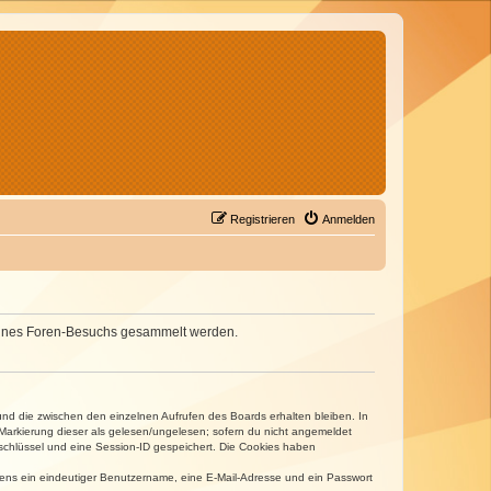
Registrieren
Anmelden
d deines Foren-Besuchs gesammelt werden.
und die zwischen den einzelnen Aufrufen des Boards erhalten bleiben. In
r Markierung dieser als gelesen/ungelesen; sofern du nicht angemeldet
sschlüssel und eine Session-ID gespeichert. Die Cookies haben
estens ein eindeutiger Benutzername, eine E-Mail-Adresse und ein Passwort