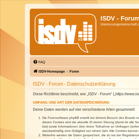
ISDV - Foru
Interessengemeinschaft de
FAQ
ISDV-Homepage
Foren
ISDV - Forum - Datenschutzerklärung
Diese Richtlinie beschreibt, wie „ISDV - Forum“ („https://www
UMFANG UND ART DER DATENSPEICHERUNG
Deine Daten werden auf vier verschiedene Arten gesammelt:
Die Forensoftware phpBB erstellt bei deinem Besuch des Boards meh
diesen Cookies sind die aktuelle ID deiner Sitzung (damit dir alle
bist) sowie Informationen über deine Teilnahme an Umfragen (sofer
standardmäßig eine Gültigkeit von einem Jahr. Alle Cookies kannst d
Weiterhin werden die Daten gespeichert, die du bei der Registrieru