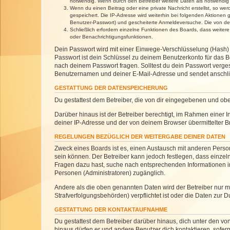
notwendig. Wenn durch den Betreiber weitere Daten als notwendig fe
Wenn du einen Beitrag oder eine private Nachricht erstellst, so we
gespeichert. Die IP-Adresse wird weiterhin bei folgenden Aktionen
Benutzer-Passwort) und gescheiterte Anmeldeversuche. Die von dein
Schließlich erfordern einzelne Funktionen des Boards, dass weite
oder Benachrichtigungsfunktionen.
Dein Passwort wird mit einer Einwege-Verschlüsselung (Hash) g
Passwort ist dein Schlüssel zu deinem Benutzerkonto für das Bo
nach deinem Passwort fragen. Solltest du dein Passwort verg
Benutzernamen und deiner E-Mail-Adresse und sendet anschlie
GESTATTUNG DER DATENSPEICHERUNG
Du gestattest dem Betreiber, die von dir eingegebenen und ob
Darüber hinaus ist der Betreiber berechtigt, im Rahmen einer
deiner IP-Adresse und der von deinem Browser übermittelter B
REGELUNGEN BEZÜGLICH DER WEITERGABE DEINER DATEN
Zweck eines Boards ist es, einen Austausch mit anderen Personen
sein können. Der Betreiber kann jedoch festlegen, dass einzeln
Fragen dazu hast, suche nach entsprechenden Informationen im 
Personen (Administratoren) zugänglich.
Andere als die oben genannten Daten wird der Betreiber nur mit
Strafverfolgungsbehörden) verpflichtet ist oder die Daten zur D
GESTATTUNG DER KONTAKTAUFNAHME
Du gestattest dem Betreiber darüber hinaus, dich unter den von
hinaus dürfen er und andere Benutzer dich kontaktieren, sofern