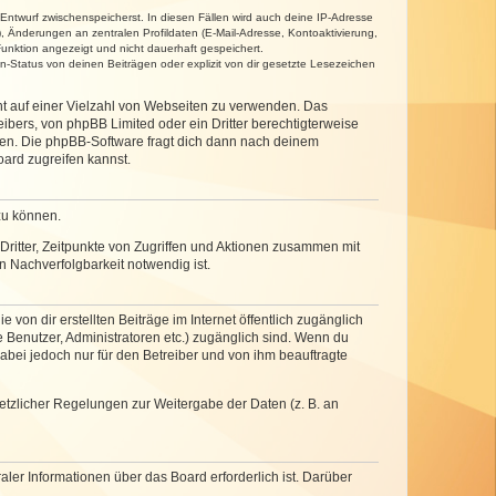
 Entwurf zwischenspeicherst. In diesen Fällen wird auch deine IP-Adresse
, Änderungen an zentralen Profildaten (E-Mail-Adresse, Kontoaktivierung,
unktion angezeigt und nicht dauerhaft gespeichert.
-Status von deinen Beiträgen oder explizit von dir gesetzte Lesezeichen
cht auf einer Vielzahl von Webseiten zu verwenden. Das
ibers, von phpBB Limited oder ein Dritter berechtigterweise
zen. Die phpBB-Software fragt dich dann nach deinem
ard zugreifen kannst.
zu können.
ritter, Zeitpunkte von Zugriffen und Aktionen zusammen mit
 Nachverfolgbarkeit notwendig ist.
von dir erstellten Beiträge im Internet öffentlich zugänglich
e Benutzer, Administratoren etc.) zugänglich sind. Wenn du
abei jedoch nur für den Betreiber und von ihm beauftragte
setzlicher Regelungen zur Weitergabe der Daten (z. B. an
ler Informationen über das Board erforderlich ist. Darüber