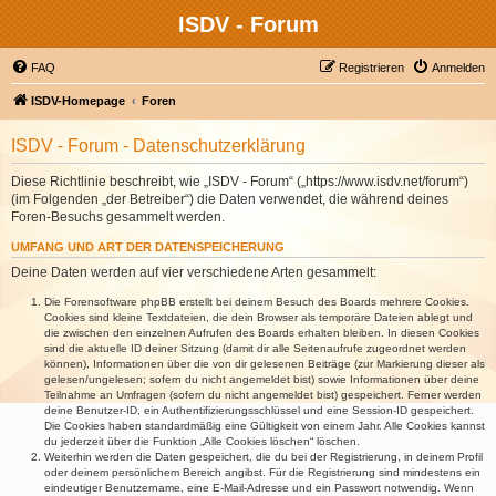
ISDV - Forum
FAQ
Registrieren
Anmelden
ISDV-Homepage
Foren
ISDV - Forum - Datenschutzerklärung
Diese Richtlinie beschreibt, wie „ISDV - Forum“ („https://www.isdv.net/forum“)
(im Folgenden „der Betreiber“) die Daten verwendet, die während deines
Foren-Besuchs gesammelt werden.
UMFANG UND ART DER DATENSPEICHERUNG
Deine Daten werden auf vier verschiedene Arten gesammelt:
Die Forensoftware phpBB erstellt bei deinem Besuch des Boards mehrere Cookies.
Cookies sind kleine Textdateien, die dein Browser als temporäre Dateien ablegt und
die zwischen den einzelnen Aufrufen des Boards erhalten bleiben. In diesen Cookies
sind die aktuelle ID deiner Sitzung (damit dir alle Seitenaufrufe zugeordnet werden
können), Informationen über die von dir gelesenen Beiträge (zur Markierung dieser als
gelesen/ungelesen; sofern du nicht angemeldet bist) sowie Informationen über deine
Teilnahme an Umfragen (sofern du nicht angemeldet bist) gespeichert. Ferner werden
deine Benutzer-ID, ein Authentifizierungsschlüssel und eine Session-ID gespeichert.
Die Cookies haben standardmäßig eine Gültigkeit von einem Jahr. Alle Cookies kannst
du jederzeit über die Funktion „Alle Cookies löschen“ löschen.
Weiterhin werden die Daten gespeichert, die du bei der Registrierung, in deinem Profil
oder deinem persönlichem Bereich angibst. Für die Registrierung sind mindestens ein
eindeutiger Benutzername, eine E-Mail-Adresse und ein Passwort notwendig. Wenn