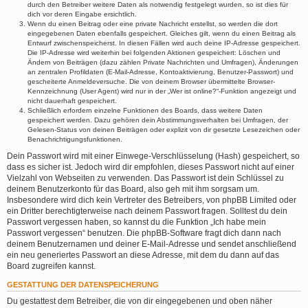
durch den Betreiber weitere Daten als notwendig festgelegt wurden, so ist dies für
dich vor deren Eingabe ersichtlich.
Wenn du einen Beitrag oder eine private Nachricht erstellst, so werden die dort
eingegebenen Daten ebenfalls gespeichert. Gleiches gilt, wenn du einen Beitrag als
Entwurf zwischenspeicherst. In diesen Fällen wird auch deine IP-Adresse gespeichert.
Die IP-Adresse wird weiterhin bei folgenden Aktionen gespeichert: Löschen und
Ändern von Beiträgen (dazu zählen Private Nachrichten und Umfragen), Änderungen
an zentralen Profildaten (E-Mail-Adresse, Kontoaktivierung, Benutzer-Passwort) und
gescheiterte Anmeldeversuche. Die von deinem Browser übermittelte Browser-
Kennzeichnung (User Agent) wird nur in der „Wer ist online?“-Funktion angezeigt und
nicht dauerhaft gespeichert.
Schließlich erfordern einzelne Funktionen des Boards, dass weitere Daten
gespeichert werden. Dazu gehören dein Abstimmungsverhalten bei Umfragen, der
Gelesen-Status von deinen Beiträgen oder explizit von dir gesetzte Lesezeichen oder
Benachrichtigungsfunktionen.
Dein Passwort wird mit einer Einwege-Verschlüsselung (Hash) gespeichert, so
dass es sicher ist. Jedoch wird dir empfohlen, dieses Passwort nicht auf einer
Vielzahl von Webseiten zu verwenden. Das Passwort ist dein Schlüssel zu
deinem Benutzerkonto für das Board, also geh mit ihm sorgsam um.
Insbesondere wird dich kein Vertreter des Betreibers, von phpBB Limited oder
ein Dritter berechtigterweise nach deinem Passwort fragen. Solltest du dein
Passwort vergessen haben, so kannst du die Funktion „Ich habe mein
Passwort vergessen“ benutzen. Die phpBB-Software fragt dich dann nach
deinem Benutzernamen und deiner E-Mail-Adresse und sendet anschließend
ein neu generiertes Passwort an diese Adresse, mit dem du dann auf das
Board zugreifen kannst.
GESTATTUNG DER DATENSPEICHERUNG
Du gestattest dem Betreiber, die von dir eingegebenen und oben näher