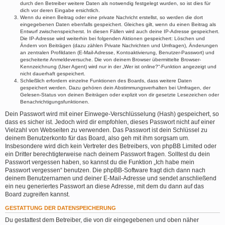
durch den Betreiber weitere Daten als notwendig festgelegt wurden, so ist dies für
dich vor deren Eingabe ersichtlich.
Wenn du einen Beitrag oder eine private Nachricht erstellst, so werden die dort
eingegebenen Daten ebenfalls gespeichert. Gleiches gilt, wenn du einen Beitrag als
Entwurf zwischenspeicherst. In diesen Fällen wird auch deine IP-Adresse gespeichert.
Die IP-Adresse wird weiterhin bei folgenden Aktionen gespeichert: Löschen und
Ändern von Beiträgen (dazu zählen Private Nachrichten und Umfragen), Änderungen
an zentralen Profildaten (E-Mail-Adresse, Kontoaktivierung, Benutzer-Passwort) und
gescheiterte Anmeldeversuche. Die von deinem Browser übermittelte Browser-
Kennzeichnung (User Agent) wird nur in der „Wer ist online?“-Funktion angezeigt und
nicht dauerhaft gespeichert.
Schließlich erfordern einzelne Funktionen des Boards, dass weitere Daten
gespeichert werden. Dazu gehören dein Abstimmungsverhalten bei Umfragen, der
Gelesen-Status von deinen Beiträgen oder explizit von dir gesetzte Lesezeichen oder
Benachrichtigungsfunktionen.
Dein Passwort wird mit einer Einwege-Verschlüsselung (Hash) gespeichert, so
dass es sicher ist. Jedoch wird dir empfohlen, dieses Passwort nicht auf einer
Vielzahl von Webseiten zu verwenden. Das Passwort ist dein Schlüssel zu
deinem Benutzerkonto für das Board, also geh mit ihm sorgsam um.
Insbesondere wird dich kein Vertreter des Betreibers, von phpBB Limited oder
ein Dritter berechtigterweise nach deinem Passwort fragen. Solltest du dein
Passwort vergessen haben, so kannst du die Funktion „Ich habe mein
Passwort vergessen“ benutzen. Die phpBB-Software fragt dich dann nach
deinem Benutzernamen und deiner E-Mail-Adresse und sendet anschließend
ein neu generiertes Passwort an diese Adresse, mit dem du dann auf das
Board zugreifen kannst.
GESTATTUNG DER DATENSPEICHERUNG
Du gestattest dem Betreiber, die von dir eingegebenen und oben näher