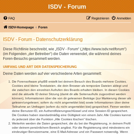
ISDV - Forum
FAQ
Registrieren
Anmelden
ISDV-Homepage
Foren
ISDV - Forum - Datenschutzerklärung
Diese Richtlinie beschreibt, wie „ISDV - Forum“ („https://www.isdv.net/forum“)
(im Folgenden „der Betreiber“) die Daten verwendet, die während deines
Foren-Besuchs gesammelt werden.
UMFANG UND ART DER DATENSPEICHERUNG
Deine Daten werden auf vier verschiedene Arten gesammelt:
Die Forensoftware phpBB erstellt bei deinem Besuch des Boards mehrere Cookies.
Cookies sind kleine Textdateien, die dein Browser als temporäre Dateien ablegt und
die zwischen den einzelnen Aufrufen des Boards erhalten bleiben. In diesen Cookies
sind die aktuelle ID deiner Sitzung (damit dir alle Seitenaufrufe zugeordnet werden
können), Informationen über die von dir gelesenen Beiträge (zur Markierung dieser als
gelesen/ungelesen; sofern du nicht angemeldet bist) sowie Informationen über deine
Teilnahme an Umfragen (sofern du nicht angemeldet bist) gespeichert. Ferner werden
deine Benutzer-ID, ein Authentifizierungsschlüssel und eine Session-ID gespeichert.
Die Cookies haben standardmäßig eine Gültigkeit von einem Jahr. Alle Cookies kannst
du jederzeit über die Funktion „Alle Cookies löschen“ löschen.
Weiterhin werden die Daten gespeichert, die du bei der Registrierung, in deinem Profil
oder deinem persönlichem Bereich angibst. Für die Registrierung sind mindestens ein
eindeutiger Benutzername, eine E-Mail-Adresse und ein Passwort notwendig. Wenn