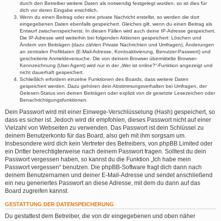
durch den Betreiber weitere Daten als notwendig festgelegt wurden, so ist dies für
dich vor deren Eingabe ersichtlich.
Wenn du einen Beitrag oder eine private Nachricht erstellst, so werden die dort
eingegebenen Daten ebenfalls gespeichert. Gleiches gilt, wenn du einen Beitrag als
Entwurf zwischenspeicherst. In diesen Fällen wird auch deine IP-Adresse gespeichert.
Die IP-Adresse wird weiterhin bei folgenden Aktionen gespeichert: Löschen und
Ändern von Beiträgen (dazu zählen Private Nachrichten und Umfragen), Änderungen
an zentralen Profildaten (E-Mail-Adresse, Kontoaktivierung, Benutzer-Passwort) und
gescheiterte Anmeldeversuche. Die von deinem Browser übermittelte Browser-
Kennzeichnung (User Agent) wird nur in der „Wer ist online?“-Funktion angezeigt und
nicht dauerhaft gespeichert.
Schließlich erfordern einzelne Funktionen des Boards, dass weitere Daten
gespeichert werden. Dazu gehören dein Abstimmungsverhalten bei Umfragen, der
Gelesen-Status von deinen Beiträgen oder explizit von dir gesetzte Lesezeichen oder
Benachrichtigungsfunktionen.
Dein Passwort wird mit einer Einwege-Verschlüsselung (Hash) gespeichert, so
dass es sicher ist. Jedoch wird dir empfohlen, dieses Passwort nicht auf einer
Vielzahl von Webseiten zu verwenden. Das Passwort ist dein Schlüssel zu
deinem Benutzerkonto für das Board, also geh mit ihm sorgsam um.
Insbesondere wird dich kein Vertreter des Betreibers, von phpBB Limited oder
ein Dritter berechtigterweise nach deinem Passwort fragen. Solltest du dein
Passwort vergessen haben, so kannst du die Funktion „Ich habe mein
Passwort vergessen“ benutzen. Die phpBB-Software fragt dich dann nach
deinem Benutzernamen und deiner E-Mail-Adresse und sendet anschließend
ein neu generiertes Passwort an diese Adresse, mit dem du dann auf das
Board zugreifen kannst.
GESTATTUNG DER DATENSPEICHERUNG
Du gestattest dem Betreiber, die von dir eingegebenen und oben näher