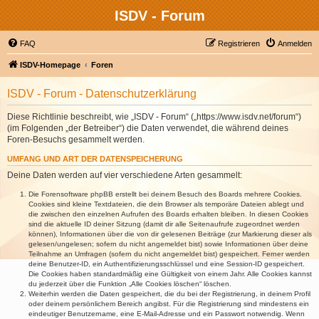
ISDV - Forum
FAQ
Registrieren
Anmelden
ISDV-Homepage
Foren
ISDV - Forum - Datenschutzerklärung
Diese Richtlinie beschreibt, wie „ISDV - Forum“ („https://www.isdv.net/forum“)
(im Folgenden „der Betreiber“) die Daten verwendet, die während deines
Foren-Besuchs gesammelt werden.
UMFANG UND ART DER DATENSPEICHERUNG
Deine Daten werden auf vier verschiedene Arten gesammelt:
Die Forensoftware phpBB erstellt bei deinem Besuch des Boards mehrere Cookies.
Cookies sind kleine Textdateien, die dein Browser als temporäre Dateien ablegt und
die zwischen den einzelnen Aufrufen des Boards erhalten bleiben. In diesen Cookies
sind die aktuelle ID deiner Sitzung (damit dir alle Seitenaufrufe zugeordnet werden
können), Informationen über die von dir gelesenen Beiträge (zur Markierung dieser als
gelesen/ungelesen; sofern du nicht angemeldet bist) sowie Informationen über deine
Teilnahme an Umfragen (sofern du nicht angemeldet bist) gespeichert. Ferner werden
deine Benutzer-ID, ein Authentifizierungsschlüssel und eine Session-ID gespeichert.
Die Cookies haben standardmäßig eine Gültigkeit von einem Jahr. Alle Cookies kannst
du jederzeit über die Funktion „Alle Cookies löschen“ löschen.
Weiterhin werden die Daten gespeichert, die du bei der Registrierung, in deinem Profil
oder deinem persönlichem Bereich angibst. Für die Registrierung sind mindestens ein
eindeutiger Benutzername, eine E-Mail-Adresse und ein Passwort notwendig. Wenn