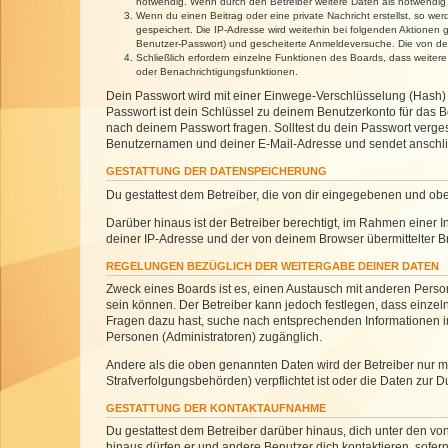
notwendig. Wenn durch den Betreiber weitere Daten als notwendig fe
Wenn du einen Beitrag oder eine private Nachricht erstellst, so we
gespeichert. Die IP-Adresse wird weiterhin bei folgenden Aktionen
Benutzer-Passwort) und gescheiterte Anmeldeversuche. Die von dein
Schließlich erfordern einzelne Funktionen des Boards, dass weite
oder Benachrichtigungsfunktionen.
Dein Passwort wird mit einer Einwege-Verschlüsselung (Hash) g
Passwort ist dein Schlüssel zu deinem Benutzerkonto für das Bo
nach deinem Passwort fragen. Solltest du dein Passwort verg
Benutzernamen und deiner E-Mail-Adresse und sendet anschlie
GESTATTUNG DER DATENSPEICHERUNG
Du gestattest dem Betreiber, die von dir eingegebenen und ob
Darüber hinaus ist der Betreiber berechtigt, im Rahmen einer
deiner IP-Adresse und der von deinem Browser übermittelter B
REGELUNGEN BEZÜGLICH DER WEITERGABE DEINER DATEN
Zweck eines Boards ist es, einen Austausch mit anderen Personen
sein können. Der Betreiber kann jedoch festlegen, dass einzeln
Fragen dazu hast, suche nach entsprechenden Informationen im 
Personen (Administratoren) zugänglich.
Andere als die oben genannten Daten wird der Betreiber nur mit
Strafverfolgungsbehörden) verpflichtet ist oder die Daten zur D
GESTATTUNG DER KONTAKTAUFNAHME
Du gestattest dem Betreiber darüber hinaus, dich unter den von
hinaus dürfen er und andere Benutzer dich kontaktieren, sofern