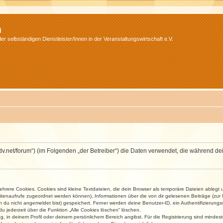
m
r selbständigen Dienstleister/Innen in der Veranstaltungswirtschaft e.V.
.isdv.net/forum“) (im Folgenden „der Betreiber“) die Daten verwendet, die währen
rere Cookies. Cookies sind kleine Textdateien, die dein Browser als temporäre Dateien ablegt 
 Seitenaufrufe zugeordnet werden können), Informationen über die von dir gelesenen Beiträge (zu
n du nicht angemeldet bist) gespeichert. Ferner werden deine Benutzer-ID, ein Authentifizierung
u jederzeit über die Funktion „Alle Cookies löschen“ löschen.
ng, in deinem Profil oder deinem persönlichem Bereich angibst. Für die Registrierung sind mind