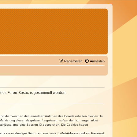
Registrieren
Anmelden
d deines Foren-Besuchs gesammelt werden.
und die zwischen den einzelnen Aufrufen des Boards erhalten bleiben. In
r Markierung dieser als gelesen/ungelesen; sofern du nicht angemeldet
sschlüssel und eine Session-ID gespeichert. Die Cookies haben
estens ein eindeutiger Benutzername, eine E-Mail-Adresse und ein Passwort