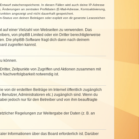
 Entwurf zwischenspeicherst. In diesen Fällen wird auch deine IP-Adresse
, Änderungen an zentralen Profildaten (E-Mail-Adresse, Kontoaktivierung,
unktion angezeigt und nicht dauerhaft gespeichert.
-Status von deinen Beiträgen oder explizit von dir gesetzte Lesezeichen
cht auf einer Vielzahl von Webseiten zu verwenden. Das
ibers, von phpBB Limited oder ein Dritter berechtigterweise
zen. Die phpBB-Software fragt dich dann nach deinem
ard zugreifen kannst.
zu können.
ritter, Zeitpunkte von Zugriffen und Aktionen zusammen mit
 Nachverfolgbarkeit notwendig ist.
von dir erstellten Beiträge im Internet öffentlich zugänglich
e Benutzer, Administratoren etc.) zugänglich sind. Wenn du
abei jedoch nur für den Betreiber und von ihm beauftragte
setzlicher Regelungen zur Weitergabe der Daten (z. B. an
ler Informationen über das Board erforderlich ist. Darüber