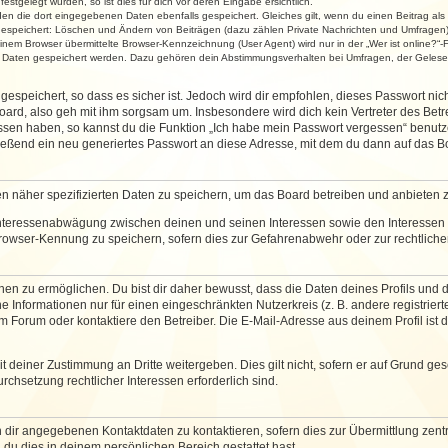
stgelegt wurden, so ist dies für dich vor deren Eingabe ersichtlich.
rden die dort eingegebenen Daten ebenfalls gespeichert. Gleiches gilt, wenn du einen Beitrag als
 gespeichert: Löschen und Ändern von Beiträgen (dazu zählen Private Nachrichten und Umfragen)
em Browser übermittelte Browser-Kennzeichnung (User Agent) wird nur in der „Wer ist online?“-F
re Daten gespeichert werden. Dazu gehören dein Abstimmungsverhalten bei Umfragen, der Gelesen
espeichert, so dass es sicher ist. Jedoch wird dir empfohlen, dieses Passwort ni
ard, also geh mit ihm sorgsam um. Insbesondere wird dich kein Vertreter des Betre
essen haben, so kannst du die Funktion „Ich habe mein Passwort vergessen“ benut
ßend ein neu generiertes Passwort an diese Adresse, mit dem du dann auf das Bo
en näher spezifizierten Daten zu speichern, um das Board betreiben und anbieten 
 Interessenabwägung zwischen deinen und seinen Interessen sowie den Interessen D
rowser-Kennung zu speichern, sofern dies zur Gefahrenabwehr oder zur rechtlichen
 zu ermöglichen. Du bist dir daher bewusst, dass die Daten deines Profils und die 
e Informationen nur für einen eingeschränkten Nutzerkreis (z. B. andere registriert
Forum oder kontaktiere den Betreiber. Die E-Mail-Adresse aus deinem Profil ist d
 deiner Zustimmung an Dritte weitergeben. Dies gilt nicht, sofern er auf Grund ge
urchsetzung rechtlicher Interessen erforderlich sind.
 dir angegebenen Kontaktdaten zu kontaktieren, sofern dies zur Übermittlung zentra
 du dies in deinem persönlichen Bereich gestattet hast.