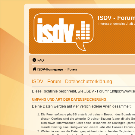
ISDV - Foru
Interessengemeinschaft de
FAQ
ISDV-Homepage
Foren
ISDV - Forum - Datenschutzerklärung
Diese Richtlinie beschreibt, wie „ISDV - Forum“ („https://www
UMFANG UND ART DER DATENSPEICHERUNG
Deine Daten werden auf vier verschiedene Arten gesammelt:
Die Forensoftware phpBB erstellt bei deinem Besuch des Boards meh
diesen Cookies sind die aktuelle ID deiner Sitzung (damit dir alle
bist) sowie Informationen über deine Teilnahme an Umfragen (sofer
standardmäßig eine Gültigkeit von einem Jahr. Alle Cookies kannst d
Weiterhin werden die Daten gespeichert, die du bei der Registrieru