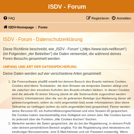
ISDV - Forum
FAQ
Registrieren
Anmelden
ISDV-Homepage
Foren
ISDV - Forum - Datenschutzerklärung
Diese Richtlinie beschreibt, wie „ISDV - Forum“ („https://www.isdv.net/forum“)
(im Folgenden „der Betreiber“) die Daten verwendet, die während deines
Foren-Besuchs gesammelt werden.
UMFANG UND ART DER DATENSPEICHERUNG
Deine Daten werden auf vier verschiedene Arten gesammelt:
Die Forensoftware phpBB erstellt bei deinem Besuch des Boards mehrere Cookies.
Cookies sind kleine Textdateien, die dein Browser als temporäre Dateien ablegt und
die zwischen den einzelnen Aufrufen des Boards erhalten bleiben. In diesen Cookies
sind die aktuelle ID deiner Sitzung (damit dir alle Seitenaufrufe zugeordnet werden
können), Informationen über die von dir gelesenen Beiträge (zur Markierung dieser als
gelesen/ungelesen; sofern du nicht angemeldet bist) sowie Informationen über deine
Teilnahme an Umfragen (sofern du nicht angemeldet bist) gespeichert. Ferner werden
deine Benutzer-ID, ein Authentifizierungsschlüssel und eine Session-ID gespeichert.
Die Cookies haben standardmäßig eine Gültigkeit von einem Jahr. Alle Cookies kannst
du jederzeit über die Funktion „Alle Cookies löschen“ löschen.
Weiterhin werden die Daten gespeichert, die du bei der Registrierung, in deinem Profil
oder deinem persönlichem Bereich angibst. Für die Registrierung sind mindestens ein
eindeutiger Benutzername, eine E-Mail-Adresse und ein Passwort notwendig. Wenn