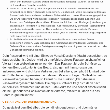
durch den Betreiber weitere Daten als notwendig festgelegt wurden, so ist dies für
dich vor deren Eingabe ersichtlich.
Wenn du einen Beitrag oder eine private Nachricht erstellst, so werden die dort
eingegebenen Daten ebenfalls gespeichert. Gleiches gilt, wenn du einen Beitrag als
Entwurf zwischenspeicherst. In diesen Fällen wird auch deine IP-Adresse gespeichert.
Die IP-Adresse wird weiterhin bei folgenden Aktionen gespeichert: Löschen und
Ändern von Beiträgen (dazu zählen Private Nachrichten und Umfragen), Änderungen
an zentralen Profildaten (E-Mail-Adresse, Kontoaktivierung, Benutzer-Passwort) und
gescheiterte Anmeldeversuche. Die von deinem Browser übermittelte Browser-
Kennzeichnung (User Agent) wird nur in der „Wer ist online?“-Funktion angezeigt und
nicht dauerhaft gespeichert.
Schließlich erfordern einzelne Funktionen des Boards, dass weitere Daten
gespeichert werden. Dazu gehören dein Abstimmungsverhalten bei Umfragen, der
Gelesen-Status von deinen Beiträgen oder explizit von dir gesetzte Lesezeichen oder
Benachrichtigungsfunktionen.
Dein Passwort wird mit einer Einwege-Verschlüsselung (Hash) gespeichert, so
dass es sicher ist. Jedoch wird dir empfohlen, dieses Passwort nicht auf einer
Vielzahl von Webseiten zu verwenden. Das Passwort ist dein Schlüssel zu
deinem Benutzerkonto für das Board, also geh mit ihm sorgsam um.
Insbesondere wird dich kein Vertreter des Betreibers, von phpBB Limited oder
ein Dritter berechtigterweise nach deinem Passwort fragen. Solltest du dein
Passwort vergessen haben, so kannst du die Funktion „Ich habe mein
Passwort vergessen“ benutzen. Die phpBB-Software fragt dich dann nach
deinem Benutzernamen und deiner E-Mail-Adresse und sendet anschließend
ein neu generiertes Passwort an diese Adresse, mit dem du dann auf das
Board zugreifen kannst.
GESTATTUNG DER DATENSPEICHERUNG
Du gestattest dem Betreiber, die von dir eingegebenen und oben näher