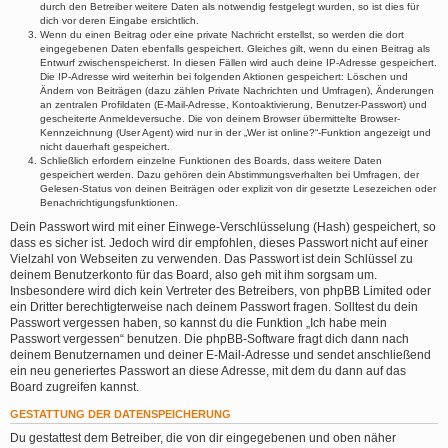
durch den Betreiber weitere Daten als notwendig festgelegt wurden, so ist dies für
dich vor deren Eingabe ersichtlich.
Wenn du einen Beitrag oder eine private Nachricht erstellst, so werden die dort
eingegebenen Daten ebenfalls gespeichert. Gleiches gilt, wenn du einen Beitrag als
Entwurf zwischenspeicherst. In diesen Fällen wird auch deine IP-Adresse gespeichert.
Die IP-Adresse wird weiterhin bei folgenden Aktionen gespeichert: Löschen und
Ändern von Beiträgen (dazu zählen Private Nachrichten und Umfragen), Änderungen
an zentralen Profildaten (E-Mail-Adresse, Kontoaktivierung, Benutzer-Passwort) und
gescheiterte Anmeldeversuche. Die von deinem Browser übermittelte Browser-
Kennzeichnung (User Agent) wird nur in der „Wer ist online?“-Funktion angezeigt und
nicht dauerhaft gespeichert.
Schließlich erfordern einzelne Funktionen des Boards, dass weitere Daten
gespeichert werden. Dazu gehören dein Abstimmungsverhalten bei Umfragen, der
Gelesen-Status von deinen Beiträgen oder explizit von dir gesetzte Lesezeichen oder
Benachrichtigungsfunktionen.
Dein Passwort wird mit einer Einwege-Verschlüsselung (Hash) gespeichert, so
dass es sicher ist. Jedoch wird dir empfohlen, dieses Passwort nicht auf einer
Vielzahl von Webseiten zu verwenden. Das Passwort ist dein Schlüssel zu
deinem Benutzerkonto für das Board, also geh mit ihm sorgsam um.
Insbesondere wird dich kein Vertreter des Betreibers, von phpBB Limited oder
ein Dritter berechtigterweise nach deinem Passwort fragen. Solltest du dein
Passwort vergessen haben, so kannst du die Funktion „Ich habe mein
Passwort vergessen“ benutzen. Die phpBB-Software fragt dich dann nach
deinem Benutzernamen und deiner E-Mail-Adresse und sendet anschließend
ein neu generiertes Passwort an diese Adresse, mit dem du dann auf das
Board zugreifen kannst.
GESTATTUNG DER DATENSPEICHERUNG
Du gestattest dem Betreiber, die von dir eingegebenen und oben näher