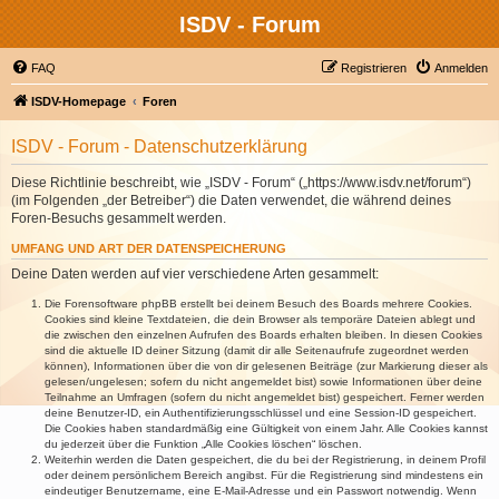
ISDV - Forum
FAQ
Registrieren
Anmelden
ISDV-Homepage
Foren
ISDV - Forum - Datenschutzerklärung
Diese Richtlinie beschreibt, wie „ISDV - Forum“ („https://www.isdv.net/forum“)
(im Folgenden „der Betreiber“) die Daten verwendet, die während deines
Foren-Besuchs gesammelt werden.
UMFANG UND ART DER DATENSPEICHERUNG
Deine Daten werden auf vier verschiedene Arten gesammelt:
Die Forensoftware phpBB erstellt bei deinem Besuch des Boards mehrere Cookies.
Cookies sind kleine Textdateien, die dein Browser als temporäre Dateien ablegt und
die zwischen den einzelnen Aufrufen des Boards erhalten bleiben. In diesen Cookies
sind die aktuelle ID deiner Sitzung (damit dir alle Seitenaufrufe zugeordnet werden
können), Informationen über die von dir gelesenen Beiträge (zur Markierung dieser als
gelesen/ungelesen; sofern du nicht angemeldet bist) sowie Informationen über deine
Teilnahme an Umfragen (sofern du nicht angemeldet bist) gespeichert. Ferner werden
deine Benutzer-ID, ein Authentifizierungsschlüssel und eine Session-ID gespeichert.
Die Cookies haben standardmäßig eine Gültigkeit von einem Jahr. Alle Cookies kannst
du jederzeit über die Funktion „Alle Cookies löschen“ löschen.
Weiterhin werden die Daten gespeichert, die du bei der Registrierung, in deinem Profil
oder deinem persönlichem Bereich angibst. Für die Registrierung sind mindestens ein
eindeutiger Benutzername, eine E-Mail-Adresse und ein Passwort notwendig. Wenn