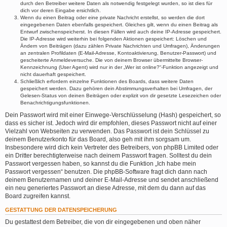
durch den Betreiber weitere Daten als notwendig festgelegt wurden, so ist dies für
dich vor deren Eingabe ersichtlich.
Wenn du einen Beitrag oder eine private Nachricht erstellst, so werden die dort
eingegebenen Daten ebenfalls gespeichert. Gleiches gilt, wenn du einen Beitrag als
Entwurf zwischenspeicherst. In diesen Fällen wird auch deine IP-Adresse gespeichert.
Die IP-Adresse wird weiterhin bei folgenden Aktionen gespeichert: Löschen und
Ändern von Beiträgen (dazu zählen Private Nachrichten und Umfragen), Änderungen
an zentralen Profildaten (E-Mail-Adresse, Kontoaktivierung, Benutzer-Passwort) und
gescheiterte Anmeldeversuche. Die von deinem Browser übermittelte Browser-
Kennzeichnung (User Agent) wird nur in der „Wer ist online?“-Funktion angezeigt und
nicht dauerhaft gespeichert.
Schließlich erfordern einzelne Funktionen des Boards, dass weitere Daten
gespeichert werden. Dazu gehören dein Abstimmungsverhalten bei Umfragen, der
Gelesen-Status von deinen Beiträgen oder explizit von dir gesetzte Lesezeichen oder
Benachrichtigungsfunktionen.
Dein Passwort wird mit einer Einwege-Verschlüsselung (Hash) gespeichert, so
dass es sicher ist. Jedoch wird dir empfohlen, dieses Passwort nicht auf einer
Vielzahl von Webseiten zu verwenden. Das Passwort ist dein Schlüssel zu
deinem Benutzerkonto für das Board, also geh mit ihm sorgsam um.
Insbesondere wird dich kein Vertreter des Betreibers, von phpBB Limited oder
ein Dritter berechtigterweise nach deinem Passwort fragen. Solltest du dein
Passwort vergessen haben, so kannst du die Funktion „Ich habe mein
Passwort vergessen“ benutzen. Die phpBB-Software fragt dich dann nach
deinem Benutzernamen und deiner E-Mail-Adresse und sendet anschließend
ein neu generiertes Passwort an diese Adresse, mit dem du dann auf das
Board zugreifen kannst.
GESTATTUNG DER DATENSPEICHERUNG
Du gestattest dem Betreiber, die von dir eingegebenen und oben näher