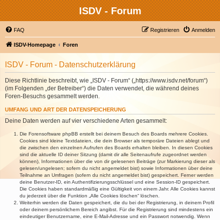
ISDV - Forum
FAQ
Registrieren
Anmelden
ISDV-Homepage
Foren
ISDV - Forum - Datenschutzerklärung
Diese Richtlinie beschreibt, wie „ISDV - Forum“ („https://www.isdv.net/forum“)
(im Folgenden „der Betreiber“) die Daten verwendet, die während deines
Foren-Besuchs gesammelt werden.
UMFANG UND ART DER DATENSPEICHERUNG
Deine Daten werden auf vier verschiedene Arten gesammelt:
Die Forensoftware phpBB erstellt bei deinem Besuch des Boards mehrere Cookies.
Cookies sind kleine Textdateien, die dein Browser als temporäre Dateien ablegt und
die zwischen den einzelnen Aufrufen des Boards erhalten bleiben. In diesen Cookies
sind die aktuelle ID deiner Sitzung (damit dir alle Seitenaufrufe zugeordnet werden
können), Informationen über die von dir gelesenen Beiträge (zur Markierung dieser als
gelesen/ungelesen; sofern du nicht angemeldet bist) sowie Informationen über deine
Teilnahme an Umfragen (sofern du nicht angemeldet bist) gespeichert. Ferner werden
deine Benutzer-ID, ein Authentifizierungsschlüssel und eine Session-ID gespeichert.
Die Cookies haben standardmäßig eine Gültigkeit von einem Jahr. Alle Cookies kannst
du jederzeit über die Funktion „Alle Cookies löschen“ löschen.
Weiterhin werden die Daten gespeichert, die du bei der Registrierung, in deinem Profil
oder deinem persönlichem Bereich angibst. Für die Registrierung sind mindestens ein
eindeutiger Benutzername, eine E-Mail-Adresse und ein Passwort notwendig. Wenn