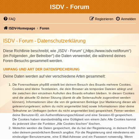
ISDV - Forum
FAQ
Registrieren
Anmelden
ISDV-Homepage
Foren
ISDV - Forum - Datenschutzerklärung
Diese Richtlinie beschreibt, wie „ISDV - Forum“ („https://www.isdv.net/forum“)
(im Folgenden „der Betreiber“) die Daten verwendet, die während deines
Foren-Besuchs gesammelt werden.
UMFANG UND ART DER DATENSPEICHERUNG
Deine Daten werden auf vier verschiedene Arten gesammelt:
Die Forensoftware phpBB erstellt bei deinem Besuch des Boards mehrere Cookies.
Cookies sind kleine Textdateien, die dein Browser als temporäre Dateien ablegt und
die zwischen den einzelnen Aufrufen des Boards erhalten bleiben. In diesen Cookies
sind die aktuelle ID deiner Sitzung (damit dir alle Seitenaufrufe zugeordnet werden
können), Informationen über die von dir gelesenen Beiträge (zur Markierung dieser als
gelesen/ungelesen; sofern du nicht angemeldet bist) sowie Informationen über deine
Teilnahme an Umfragen (sofern du nicht angemeldet bist) gespeichert. Ferner werden
deine Benutzer-ID, ein Authentifizierungsschlüssel und eine Session-ID gespeichert.
Die Cookies haben standardmäßig eine Gültigkeit von einem Jahr. Alle Cookies kannst
du jederzeit über die Funktion „Alle Cookies löschen“ löschen.
Weiterhin werden die Daten gespeichert, die du bei der Registrierung, in deinem Profil
oder deinem persönlichem Bereich angibst. Für die Registrierung sind mindestens ein
eindeutiger Benutzername, eine E-Mail-Adresse und ein Passwort notwendig. Wenn