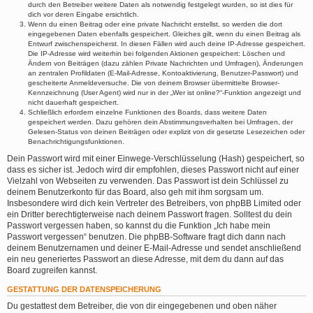
durch den Betreiber weitere Daten als notwendig festgelegt wurden, so ist dies für
dich vor deren Eingabe ersichtlich.
Wenn du einen Beitrag oder eine private Nachricht erstellst, so werden die dort
eingegebenen Daten ebenfalls gespeichert. Gleiches gilt, wenn du einen Beitrag als
Entwurf zwischenspeicherst. In diesen Fällen wird auch deine IP-Adresse gespeichert.
Die IP-Adresse wird weiterhin bei folgenden Aktionen gespeichert: Löschen und
Ändern von Beiträgen (dazu zählen Private Nachrichten und Umfragen), Änderungen
an zentralen Profildaten (E-Mail-Adresse, Kontoaktivierung, Benutzer-Passwort) und
gescheiterte Anmeldeversuche. Die von deinem Browser übermittelte Browser-
Kennzeichnung (User Agent) wird nur in der „Wer ist online?“-Funktion angezeigt und
nicht dauerhaft gespeichert.
Schließlich erfordern einzelne Funktionen des Boards, dass weitere Daten
gespeichert werden. Dazu gehören dein Abstimmungsverhalten bei Umfragen, der
Gelesen-Status von deinen Beiträgen oder explizit von dir gesetzte Lesezeichen oder
Benachrichtigungsfunktionen.
Dein Passwort wird mit einer Einwege-Verschlüsselung (Hash) gespeichert, so
dass es sicher ist. Jedoch wird dir empfohlen, dieses Passwort nicht auf einer
Vielzahl von Webseiten zu verwenden. Das Passwort ist dein Schlüssel zu
deinem Benutzerkonto für das Board, also geh mit ihm sorgsam um.
Insbesondere wird dich kein Vertreter des Betreibers, von phpBB Limited oder
ein Dritter berechtigterweise nach deinem Passwort fragen. Solltest du dein
Passwort vergessen haben, so kannst du die Funktion „Ich habe mein
Passwort vergessen“ benutzen. Die phpBB-Software fragt dich dann nach
deinem Benutzernamen und deiner E-Mail-Adresse und sendet anschließend
ein neu generiertes Passwort an diese Adresse, mit dem du dann auf das
Board zugreifen kannst.
GESTATTUNG DER DATENSPEICHERUNG
Du gestattest dem Betreiber, die von dir eingegebenen und oben näher