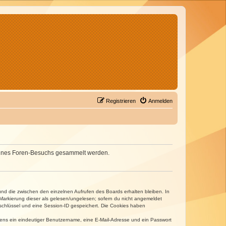
Registrieren
Anmelden
d deines Foren-Besuchs gesammelt werden.
und die zwischen den einzelnen Aufrufen des Boards erhalten bleiben. In
r Markierung dieser als gelesen/ungelesen; sofern du nicht angemeldet
sschlüssel und eine Session-ID gespeichert. Die Cookies haben
estens ein eindeutiger Benutzername, eine E-Mail-Adresse und ein Passwort