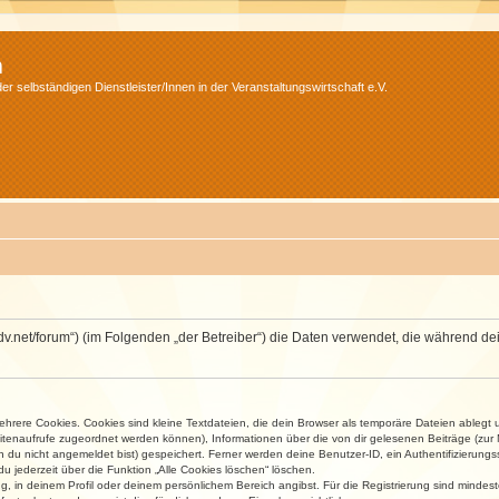
m
r selbständigen Dienstleister/Innen in der Veranstaltungswirtschaft e.V.
.isdv.net/forum“) (im Folgenden „der Betreiber“) die Daten verwendet, die währen
rere Cookies. Cookies sind kleine Textdateien, die dein Browser als temporäre Dateien ablegt 
 Seitenaufrufe zugeordnet werden können), Informationen über die von dir gelesenen Beiträge (zu
n du nicht angemeldet bist) gespeichert. Ferner werden deine Benutzer-ID, ein Authentifizierung
u jederzeit über die Funktion „Alle Cookies löschen“ löschen.
ng, in deinem Profil oder deinem persönlichem Bereich angibst. Für die Registrierung sind mind