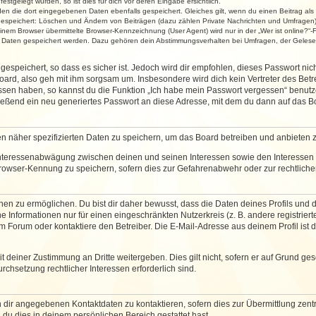
stgelegt wurden, so ist dies für dich vor deren Eingabe ersichtlich.
rden die dort eingegebenen Daten ebenfalls gespeichert. Gleiches gilt, wenn du einen Beitrag als
 gespeichert: Löschen und Ändern von Beiträgen (dazu zählen Private Nachrichten und Umfragen)
em Browser übermittelte Browser-Kennzeichnung (User Agent) wird nur in der „Wer ist online?“-F
re Daten gespeichert werden. Dazu gehören dein Abstimmungsverhalten bei Umfragen, der Gelesen
espeichert, so dass es sicher ist. Jedoch wird dir empfohlen, dieses Passwort ni
ard, also geh mit ihm sorgsam um. Insbesondere wird dich kein Vertreter des Betre
essen haben, so kannst du die Funktion „Ich habe mein Passwort vergessen“ benut
ßend ein neu generiertes Passwort an diese Adresse, mit dem du dann auf das Bo
en näher spezifizierten Daten zu speichern, um das Board betreiben und anbieten 
 Interessenabwägung zwischen deinen und seinen Interessen sowie den Interessen D
rowser-Kennung zu speichern, sofern dies zur Gefahrenabwehr oder zur rechtlichen
 zu ermöglichen. Du bist dir daher bewusst, dass die Daten deines Profils und die 
e Informationen nur für einen eingeschränkten Nutzerkreis (z. B. andere registriert
Forum oder kontaktiere den Betreiber. Die E-Mail-Adresse aus deinem Profil ist d
 deiner Zustimmung an Dritte weitergeben. Dies gilt nicht, sofern er auf Grund ge
urchsetzung rechtlicher Interessen erforderlich sind.
 dir angegebenen Kontaktdaten zu kontaktieren, sofern dies zur Übermittlung zentra
 du dies in deinem persönlichen Bereich gestattet hast.