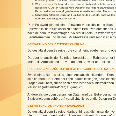
notwendig. Wenn durch den Betreiber weitere Daten als notwendig fe
Wenn du einen Beitrag oder eine private Nachricht erstellst, so we
gespeichert. Die IP-Adresse wird weiterhin bei folgenden Aktionen
Benutzer-Passwort) und gescheiterte Anmeldeversuche. Die von dein
Schließlich erfordern einzelne Funktionen des Boards, dass weite
oder Benachrichtigungsfunktionen.
Dein Passwort wird mit einer Einwege-Verschlüsselung (Hash) g
Passwort ist dein Schlüssel zu deinem Benutzerkonto für das Bo
nach deinem Passwort fragen. Solltest du dein Passwort verg
Benutzernamen und deiner E-Mail-Adresse und sendet anschlie
GESTATTUNG DER DATENSPEICHERUNG
Du gestattest dem Betreiber, die von dir eingegebenen und ob
Darüber hinaus ist der Betreiber berechtigt, im Rahmen einer
deiner IP-Adresse und der von deinem Browser übermittelter B
REGELUNGEN BEZÜGLICH DER WEITERGABE DEINER DATEN
Zweck eines Boards ist es, einen Austausch mit anderen Personen
sein können. Der Betreiber kann jedoch festlegen, dass einzeln
Fragen dazu hast, suche nach entsprechenden Informationen im 
Personen (Administratoren) zugänglich.
Andere als die oben genannten Daten wird der Betreiber nur mit
Strafverfolgungsbehörden) verpflichtet ist oder die Daten zur D
GESTATTUNG DER KONTAKTAUFNAHME
Du gestattest dem Betreiber darüber hinaus, dich unter den von
hinaus dürfen er und andere Benutzer dich kontaktieren, sofern