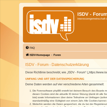
ISDV - Foru
Interessengemeinschaft de
FAQ
ISDV-Homepage
Foren
ISDV - Forum - Datenschutzerklärung
Diese Richtlinie beschreibt, wie „ISDV - Forum“ („https://www
UMFANG UND ART DER DATENSPEICHERUNG
Deine Daten werden auf vier verschiedene Arten gesammelt:
Die Forensoftware phpBB erstellt bei deinem Besuch des Boards meh
diesen Cookies sind die aktuelle ID deiner Sitzung (damit dir alle
bist) sowie Informationen über deine Teilnahme an Umfragen (sofer
standardmäßig eine Gültigkeit von einem Jahr. Alle Cookies kannst d
Weiterhin werden die Daten gespeichert, die du bei der Registrieru