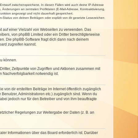
 Entwurf zwischenspeicherst. In diesen Fällen wird auch deine IP-Adresse
, Änderungen an zentralen Profildaten (E-Mail-Adresse, Kontoaktivierung,
unktion angezeigt und nicht dauerhaft gespeichert.
-Status von deinen Beiträgen oder explizit von dir gesetzte Lesezeichen
cht auf einer Vielzahl von Webseiten zu verwenden. Das
ibers, von phpBB Limited oder ein Dritter berechtigterweise
zen. Die phpBB-Software fragt dich dann nach deinem
ard zugreifen kannst.
zu können.
ritter, Zeitpunkte von Zugriffen und Aktionen zusammen mit
 Nachverfolgbarkeit notwendig ist.
von dir erstellten Beiträge im Internet öffentlich zugänglich
e Benutzer, Administratoren etc.) zugänglich sind. Wenn du
abei jedoch nur für den Betreiber und von ihm beauftragte
setzlicher Regelungen zur Weitergabe der Daten (z. B. an
ler Informationen über das Board erforderlich ist. Darüber