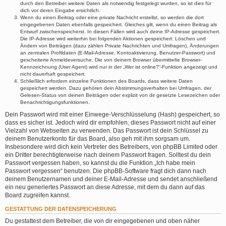
durch den Betreiber weitere Daten als notwendig festgelegt wurden, so ist dies für
dich vor deren Eingabe ersichtlich.
Wenn du einen Beitrag oder eine private Nachricht erstellst, so werden die dort
eingegebenen Daten ebenfalls gespeichert. Gleiches gilt, wenn du einen Beitrag als
Entwurf zwischenspeicherst. In diesen Fällen wird auch deine IP-Adresse gespeichert.
Die IP-Adresse wird weiterhin bei folgenden Aktionen gespeichert: Löschen und
Ändern von Beiträgen (dazu zählen Private Nachrichten und Umfragen), Änderungen
an zentralen Profildaten (E-Mail-Adresse, Kontoaktivierung, Benutzer-Passwort) und
gescheiterte Anmeldeversuche. Die von deinem Browser übermittelte Browser-
Kennzeichnung (User Agent) wird nur in der „Wer ist online?“-Funktion angezeigt und
nicht dauerhaft gespeichert.
Schließlich erfordern einzelne Funktionen des Boards, dass weitere Daten
gespeichert werden. Dazu gehören dein Abstimmungsverhalten bei Umfragen, der
Gelesen-Status von deinen Beiträgen oder explizit von dir gesetzte Lesezeichen oder
Benachrichtigungsfunktionen.
Dein Passwort wird mit einer Einwege-Verschlüsselung (Hash) gespeichert, so
dass es sicher ist. Jedoch wird dir empfohlen, dieses Passwort nicht auf einer
Vielzahl von Webseiten zu verwenden. Das Passwort ist dein Schlüssel zu
deinem Benutzerkonto für das Board, also geh mit ihm sorgsam um.
Insbesondere wird dich kein Vertreter des Betreibers, von phpBB Limited oder
ein Dritter berechtigterweise nach deinem Passwort fragen. Solltest du dein
Passwort vergessen haben, so kannst du die Funktion „Ich habe mein
Passwort vergessen“ benutzen. Die phpBB-Software fragt dich dann nach
deinem Benutzernamen und deiner E-Mail-Adresse und sendet anschließend
ein neu generiertes Passwort an diese Adresse, mit dem du dann auf das
Board zugreifen kannst.
GESTATTUNG DER DATENSPEICHERUNG
Du gestattest dem Betreiber, die von dir eingegebenen und oben näher