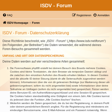
ISDV - Forum
FAQ
Registrieren
Anmelden
ISDV-Homepage
Foren
ISDV - Forum - Datenschutzerklärung
Diese Richtlinie beschreibt, wie „ISDV - Forum“ („https://www.isdv.net/forum“)
(im Folgenden „der Betreiber“) die Daten verwendet, die während deines
Foren-Besuchs gesammelt werden.
UMFANG UND ART DER DATENSPEICHERUNG
Deine Daten werden auf vier verschiedene Arten gesammelt:
Die Forensoftware phpBB erstellt bei deinem Besuch des Boards mehrere Cookies.
Cookies sind kleine Textdateien, die dein Browser als temporäre Dateien ablegt und
die zwischen den einzelnen Aufrufen des Boards erhalten bleiben. In diesen Cookies
sind die aktuelle ID deiner Sitzung (damit dir alle Seitenaufrufe zugeordnet werden
können), Informationen über die von dir gelesenen Beiträge (zur Markierung dieser als
gelesen/ungelesen; sofern du nicht angemeldet bist) sowie Informationen über deine
Teilnahme an Umfragen (sofern du nicht angemeldet bist) gespeichert. Ferner werden
deine Benutzer-ID, ein Authentifizierungsschlüssel und eine Session-ID gespeichert.
Die Cookies haben standardmäßig eine Gültigkeit von einem Jahr. Alle Cookies kannst
du jederzeit über die Funktion „Alle Cookies löschen“ löschen.
Weiterhin werden die Daten gespeichert, die du bei der Registrierung, in deinem Profil
oder deinem persönlichem Bereich angibst. Für die Registrierung sind mindestens ein
eindeutiger Benutzername, eine E-Mail-Adresse und ein Passwort notwendig. Wenn