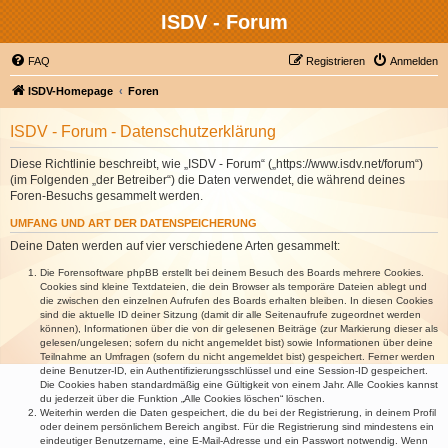
ISDV - Forum
FAQ
Registrieren
Anmelden
ISDV-Homepage
Foren
ISDV - Forum - Datenschutzerklärung
Diese Richtlinie beschreibt, wie „ISDV - Forum“ („https://www.isdv.net/forum“)
(im Folgenden „der Betreiber“) die Daten verwendet, die während deines
Foren-Besuchs gesammelt werden.
UMFANG UND ART DER DATENSPEICHERUNG
Deine Daten werden auf vier verschiedene Arten gesammelt:
Die Forensoftware phpBB erstellt bei deinem Besuch des Boards mehrere Cookies.
Cookies sind kleine Textdateien, die dein Browser als temporäre Dateien ablegt und
die zwischen den einzelnen Aufrufen des Boards erhalten bleiben. In diesen Cookies
sind die aktuelle ID deiner Sitzung (damit dir alle Seitenaufrufe zugeordnet werden
können), Informationen über die von dir gelesenen Beiträge (zur Markierung dieser als
gelesen/ungelesen; sofern du nicht angemeldet bist) sowie Informationen über deine
Teilnahme an Umfragen (sofern du nicht angemeldet bist) gespeichert. Ferner werden
deine Benutzer-ID, ein Authentifizierungsschlüssel und eine Session-ID gespeichert.
Die Cookies haben standardmäßig eine Gültigkeit von einem Jahr. Alle Cookies kannst
du jederzeit über die Funktion „Alle Cookies löschen“ löschen.
Weiterhin werden die Daten gespeichert, die du bei der Registrierung, in deinem Profil
oder deinem persönlichem Bereich angibst. Für die Registrierung sind mindestens ein
eindeutiger Benutzername, eine E-Mail-Adresse und ein Passwort notwendig. Wenn