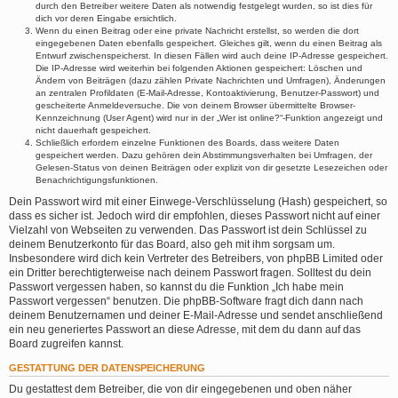
durch den Betreiber weitere Daten als notwendig festgelegt wurden, so ist dies für
dich vor deren Eingabe ersichtlich.
Wenn du einen Beitrag oder eine private Nachricht erstellst, so werden die dort
eingegebenen Daten ebenfalls gespeichert. Gleiches gilt, wenn du einen Beitrag als
Entwurf zwischenspeicherst. In diesen Fällen wird auch deine IP-Adresse gespeichert.
Die IP-Adresse wird weiterhin bei folgenden Aktionen gespeichert: Löschen und
Ändern von Beiträgen (dazu zählen Private Nachrichten und Umfragen), Änderungen
an zentralen Profildaten (E-Mail-Adresse, Kontoaktivierung, Benutzer-Passwort) und
gescheiterte Anmeldeversuche. Die von deinem Browser übermittelte Browser-
Kennzeichnung (User Agent) wird nur in der „Wer ist online?“-Funktion angezeigt und
nicht dauerhaft gespeichert.
Schließlich erfordern einzelne Funktionen des Boards, dass weitere Daten
gespeichert werden. Dazu gehören dein Abstimmungsverhalten bei Umfragen, der
Gelesen-Status von deinen Beiträgen oder explizit von dir gesetzte Lesezeichen oder
Benachrichtigungsfunktionen.
Dein Passwort wird mit einer Einwege-Verschlüsselung (Hash) gespeichert, so
dass es sicher ist. Jedoch wird dir empfohlen, dieses Passwort nicht auf einer
Vielzahl von Webseiten zu verwenden. Das Passwort ist dein Schlüssel zu
deinem Benutzerkonto für das Board, also geh mit ihm sorgsam um.
Insbesondere wird dich kein Vertreter des Betreibers, von phpBB Limited oder
ein Dritter berechtigterweise nach deinem Passwort fragen. Solltest du dein
Passwort vergessen haben, so kannst du die Funktion „Ich habe mein
Passwort vergessen“ benutzen. Die phpBB-Software fragt dich dann nach
deinem Benutzernamen und deiner E-Mail-Adresse und sendet anschließend
ein neu generiertes Passwort an diese Adresse, mit dem du dann auf das
Board zugreifen kannst.
GESTATTUNG DER DATENSPEICHERUNG
Du gestattest dem Betreiber, die von dir eingegebenen und oben näher