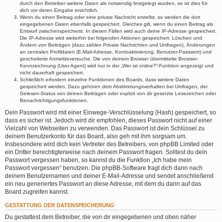
durch den Betreiber weitere Daten als notwendig festgelegt wurden, so ist dies für
dich vor deren Eingabe ersichtlich.
Wenn du einen Beitrag oder eine private Nachricht erstellst, so werden die dort
eingegebenen Daten ebenfalls gespeichert. Gleiches gilt, wenn du einen Beitrag als
Entwurf zwischenspeicherst. In diesen Fällen wird auch deine IP-Adresse gespeichert.
Die IP-Adresse wird weiterhin bei folgenden Aktionen gespeichert: Löschen und
Ändern von Beiträgen (dazu zählen Private Nachrichten und Umfragen), Änderungen
an zentralen Profildaten (E-Mail-Adresse, Kontoaktivierung, Benutzer-Passwort) und
gescheiterte Anmeldeversuche. Die von deinem Browser übermittelte Browser-
Kennzeichnung (User Agent) wird nur in der „Wer ist online?“-Funktion angezeigt und
nicht dauerhaft gespeichert.
Schließlich erfordern einzelne Funktionen des Boards, dass weitere Daten
gespeichert werden. Dazu gehören dein Abstimmungsverhalten bei Umfragen, der
Gelesen-Status von deinen Beiträgen oder explizit von dir gesetzte Lesezeichen oder
Benachrichtigungsfunktionen.
Dein Passwort wird mit einer Einwege-Verschlüsselung (Hash) gespeichert, so
dass es sicher ist. Jedoch wird dir empfohlen, dieses Passwort nicht auf einer
Vielzahl von Webseiten zu verwenden. Das Passwort ist dein Schlüssel zu
deinem Benutzerkonto für das Board, also geh mit ihm sorgsam um.
Insbesondere wird dich kein Vertreter des Betreibers, von phpBB Limited oder
ein Dritter berechtigterweise nach deinem Passwort fragen. Solltest du dein
Passwort vergessen haben, so kannst du die Funktion „Ich habe mein
Passwort vergessen“ benutzen. Die phpBB-Software fragt dich dann nach
deinem Benutzernamen und deiner E-Mail-Adresse und sendet anschließend
ein neu generiertes Passwort an diese Adresse, mit dem du dann auf das
Board zugreifen kannst.
GESTATTUNG DER DATENSPEICHERUNG
Du gestattest dem Betreiber, die von dir eingegebenen und oben näher