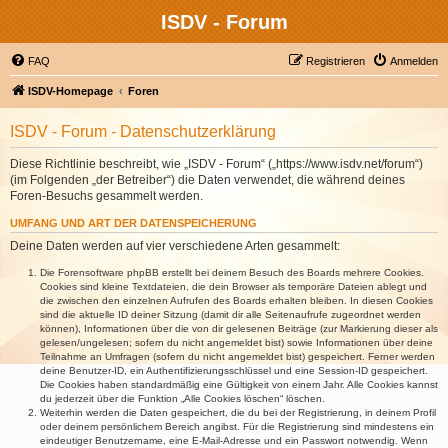
ISDV - Forum
FAQ
Registrieren
Anmelden
ISDV-Homepage
Foren
ISDV - Forum - Datenschutzerklärung
Diese Richtlinie beschreibt, wie „ISDV - Forum“ („https://www.isdv.net/forum“)
(im Folgenden „der Betreiber“) die Daten verwendet, die während deines
Foren-Besuchs gesammelt werden.
UMFANG UND ART DER DATENSPEICHERUNG
Deine Daten werden auf vier verschiedene Arten gesammelt:
Die Forensoftware phpBB erstellt bei deinem Besuch des Boards mehrere Cookies.
Cookies sind kleine Textdateien, die dein Browser als temporäre Dateien ablegt und
die zwischen den einzelnen Aufrufen des Boards erhalten bleiben. In diesen Cookies
sind die aktuelle ID deiner Sitzung (damit dir alle Seitenaufrufe zugeordnet werden
können), Informationen über die von dir gelesenen Beiträge (zur Markierung dieser als
gelesen/ungelesen; sofern du nicht angemeldet bist) sowie Informationen über deine
Teilnahme an Umfragen (sofern du nicht angemeldet bist) gespeichert. Ferner werden
deine Benutzer-ID, ein Authentifizierungsschlüssel und eine Session-ID gespeichert.
Die Cookies haben standardmäßig eine Gültigkeit von einem Jahr. Alle Cookies kannst
du jederzeit über die Funktion „Alle Cookies löschen“ löschen.
Weiterhin werden die Daten gespeichert, die du bei der Registrierung, in deinem Profil
oder deinem persönlichem Bereich angibst. Für die Registrierung sind mindestens ein
eindeutiger Benutzername, eine E-Mail-Adresse und ein Passwort notwendig. Wenn