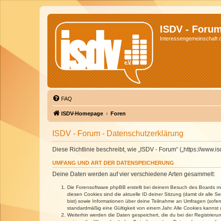
ISDV - Foru
Interessengemeinschaft de
FAQ
ISDV-Homepage
Foren
ISDV - Forum - Datenschutzerklärung
Diese Richtlinie beschreibt, wie „ISDV - Forum“ („https://www
UMFANG UND ART DER DATENSPEICHERUNG
Deine Daten werden auf vier verschiedene Arten gesammelt:
Die Forensoftware phpBB erstellt bei deinem Besuch des Boards meh
diesen Cookies sind die aktuelle ID deiner Sitzung (damit dir alle
bist) sowie Informationen über deine Teilnahme an Umfragen (sofer
standardmäßig eine Gültigkeit von einem Jahr. Alle Cookies kannst d
Weiterhin werden die Daten gespeichert, die du bei der Registrieru