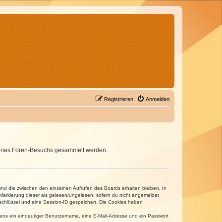
Registrieren
Anmelden
d deines Foren-Besuchs gesammelt werden.
und die zwischen den einzelnen Aufrufen des Boards erhalten bleiben. In
r Markierung dieser als gelesen/ungelesen; sofern du nicht angemeldet
sschlüssel und eine Session-ID gespeichert. Die Cookies haben
estens ein eindeutiger Benutzername, eine E-Mail-Adresse und ein Passwort