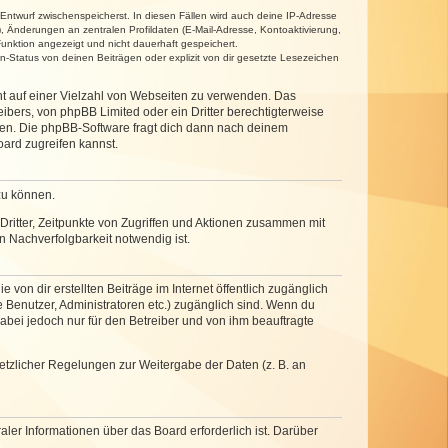
 Entwurf zwischenspeicherst. In diesen Fällen wird auch deine IP-Adresse
, Änderungen an zentralen Profildaten (E-Mail-Adresse, Kontoaktivierung,
unktion angezeigt und nicht dauerhaft gespeichert.
-Status von deinen Beiträgen oder explizit von dir gesetzte Lesezeichen
cht auf einer Vielzahl von Webseiten zu verwenden. Das
ibers, von phpBB Limited oder ein Dritter berechtigterweise
zen. Die phpBB-Software fragt dich dann nach deinem
ard zugreifen kannst.
zu können.
ritter, Zeitpunkte von Zugriffen und Aktionen zusammen mit
 Nachverfolgbarkeit notwendig ist.
von dir erstellten Beiträge im Internet öffentlich zugänglich
e Benutzer, Administratoren etc.) zugänglich sind. Wenn du
abei jedoch nur für den Betreiber und von ihm beauftragte
setzlicher Regelungen zur Weitergabe der Daten (z. B. an
ler Informationen über das Board erforderlich ist. Darüber