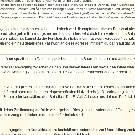
stgelegt wurden, so ist dies für dich vor deren Eingabe ersichtlich.
rden die dort eingegebenen Daten ebenfalls gespeichert. Gleiches gilt, wenn du einen Beitrag als
 gespeichert: Löschen und Ändern von Beiträgen (dazu zählen Private Nachrichten und Umfragen)
em Browser übermittelte Browser-Kennzeichnung (User Agent) wird nur in der „Wer ist online?“-F
re Daten gespeichert werden. Dazu gehören dein Abstimmungsverhalten bei Umfragen, der Gelesen
espeichert, so dass es sicher ist. Jedoch wird dir empfohlen, dieses Passwort ni
ard, also geh mit ihm sorgsam um. Insbesondere wird dich kein Vertreter des Betre
essen haben, so kannst du die Funktion „Ich habe mein Passwort vergessen“ benut
ßend ein neu generiertes Passwort an diese Adresse, mit dem du dann auf das Bo
en näher spezifizierten Daten zu speichern, um das Board betreiben und anbieten 
 Interessenabwägung zwischen deinen und seinen Interessen sowie den Interessen D
rowser-Kennung zu speichern, sofern dies zur Gefahrenabwehr oder zur rechtlichen
 zu ermöglichen. Du bist dir daher bewusst, dass die Daten deines Profils und die 
e Informationen nur für einen eingeschränkten Nutzerkreis (z. B. andere registriert
Forum oder kontaktiere den Betreiber. Die E-Mail-Adresse aus deinem Profil ist d
 deiner Zustimmung an Dritte weitergeben. Dies gilt nicht, sofern er auf Grund ge
urchsetzung rechtlicher Interessen erforderlich sind.
 dir angegebenen Kontaktdaten zu kontaktieren, sofern dies zur Übermittlung zentra
 du dies in deinem persönlichen Bereich gestattet hast.