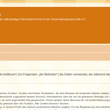
m
r selbständigen Dienstleister/Innen in der Veranstaltungswirtschaft e.V.
.isdv.net/forum“) (im Folgenden „der Betreiber“) die Daten verwendet, die währen
rere Cookies. Cookies sind kleine Textdateien, die dein Browser als temporäre Dateien ablegt 
 Seitenaufrufe zugeordnet werden können), Informationen über die von dir gelesenen Beiträge (zu
n du nicht angemeldet bist) gespeichert. Ferner werden deine Benutzer-ID, ein Authentifizierung
u jederzeit über die Funktion „Alle Cookies löschen“ löschen.
ng, in deinem Profil oder deinem persönlichem Bereich angibst. Für die Registrierung sind mind