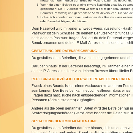
notwendig. Wenn durch den Betreiber weitere Daten als notwendig fe
Wenn du einen Beitrag oder eine private Nachricht erstellst, so we
gespeichert. Die IP-Adresse wird weiterhin bei folgenden Aktionen
Benutzer-Passwort) und gescheiterte Anmeldeversuche. Die von dein
Schließlich erfordern einzelne Funktionen des Boards, dass weite
oder Benachrichtigungsfunktionen.
Dein Passwort wird mit einer Einwege-Verschlüsselung (Hash) g
Passwort ist dein Schlüssel zu deinem Benutzerkonto für das Bo
nach deinem Passwort fragen. Solltest du dein Passwort verg
Benutzernamen und deiner E-Mail-Adresse und sendet anschlie
GESTATTUNG DER DATENSPEICHERUNG
Du gestattest dem Betreiber, die von dir eingegebenen und ob
Darüber hinaus ist der Betreiber berechtigt, im Rahmen einer
deiner IP-Adresse und der von deinem Browser übermittelter B
REGELUNGEN BEZÜGLICH DER WEITERGABE DEINER DATEN
Zweck eines Boards ist es, einen Austausch mit anderen Personen
sein können. Der Betreiber kann jedoch festlegen, dass einzeln
Fragen dazu hast, suche nach entsprechenden Informationen im 
Personen (Administratoren) zugänglich.
Andere als die oben genannten Daten wird der Betreiber nur mit
Strafverfolgungsbehörden) verpflichtet ist oder die Daten zur D
GESTATTUNG DER KONTAKTAUFNAHME
Du gestattest dem Betreiber darüber hinaus, dich unter den von
hinaus dürfen er und andere Benutzer dich kontaktieren, sofern